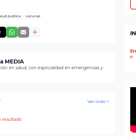
alud publica
vacunas
r
I
Er
r:
ia MEDIA
ón en salud, con especialidad en emergencias y
r
Ver todo
 resultado