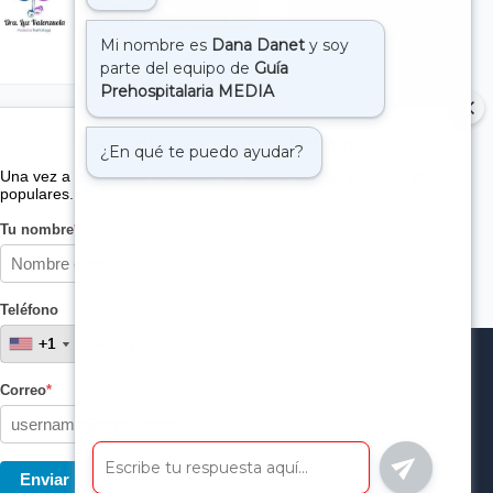
Suscribete a nuestro boletin
Una vez a la semana enviamos un correo con los artículos más
populares.
Tu nombre
*
Teléfono
+1
+1
Correo
*
Enviar