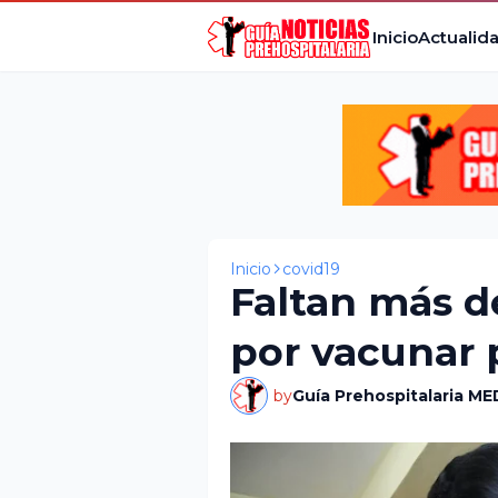
Inicio
Actualid
Inicio
covid19
Faltan más d
por vacunar p
by
Guía Prehospitalaria ME