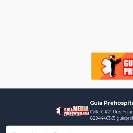
Guía Prehospit
Calle 6 #21 Urbaniza
8294446365 guiapre