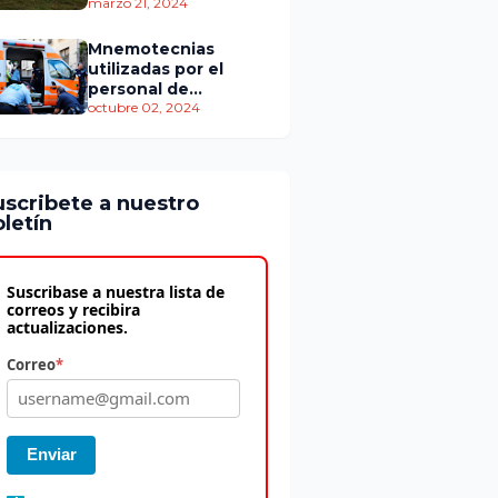
personas murieron
marzo 21, 2024
Mnemotecnias
utilizadas por el
personal de
atención
octubre 02, 2024
prehospitalaria
uscribete a nuestro
letín
Suscribase a nuestra lista de
correos y recibira
actualizaciones.
Correo
*
Enviar