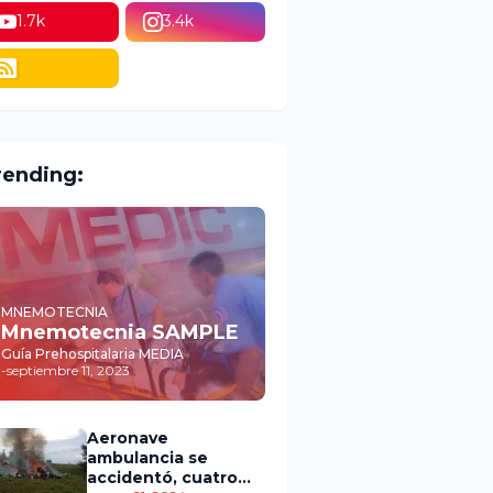
1.7k
3.4k
rending:
MNEMOTECNIA
Mnemotecnia SAMPLE
Guía Prehospitalaria MEDIA
-
septiembre 11, 2023
Aeronave
ambulancia se
accidentó, cuatro