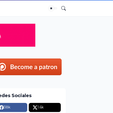
edes Sociales
38k
1.6k