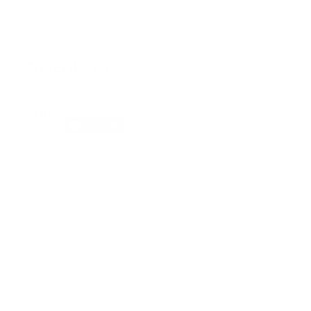
Suscribete
Suscribete a nuestra comunidad en Youtube y
participa en nuestros debates..
@guiaprehospitalaria