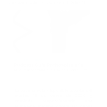
y la cubana Abdala, ambas sin el aval de la OMS.
Recomendado
Podcast Guia Prehospitalaria
Guía Prehospitalaria MEDIA
-
noviembre 17, 2022
La vacuna está disponible a partir del
martes 16 de enero de 2024, y
continúa proporcionando una
respuesta inmune contra las cepas