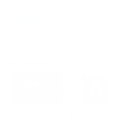
Enviar
Entregado por SendPulse
INTERNACIONAL
Paramédico de
Video l Paramédico
cuidados críticos
evalúa acuerdo de
muere en accidente
culpabilidad en
de tránsito
julio 18, 2026
escandaloso caso de
julio 09, 2026
contaminación con