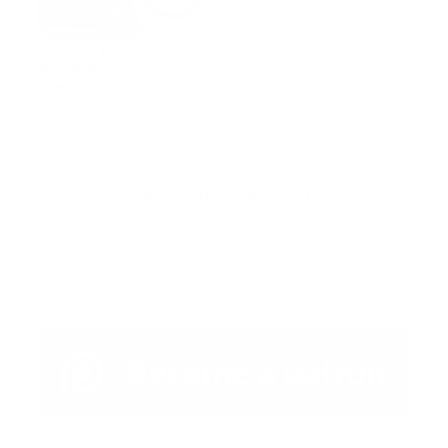
Debate público sobre
la DAEH:
cuestionamientos y la
defensa de su
junio 24, 2026
director
Publicar un comentario (0)
Artículo Anterior
Artículo Siguiente