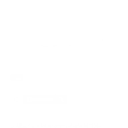
podría ser similar al que tiene el biológico de Pfizer
que, en promedio, se comercializa en 848 pesos
mexicanos (unos 50 dólares).
La llegada del biológico de Moderna se anuncia
apenas un día después de que el presidente
mexicano, Andrés Manuel López Obrador, negara que
exista una
“situación crítica”
en el país por el
aumento de casos de la covid-19.
EFE
Tags:
actualidad
covid19
farmacias vacuna
internacional
mexico
moderna
Facebook
Guía Prehospitalaria MEDIA