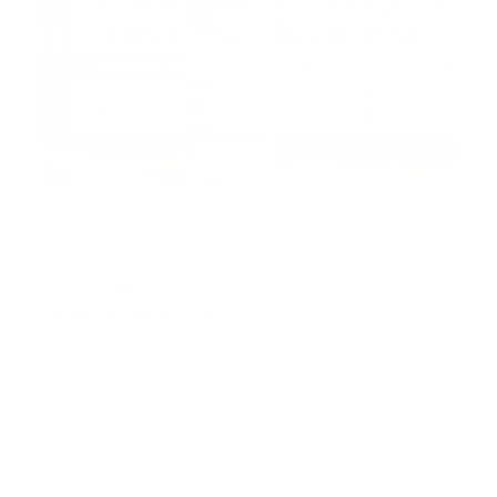
México.-
La vacuna actualizada contra la covid-19 de
Moderna, aprobada por la Organización Mundial de la
Salud
(OMS)
, comenzó a comercializarse en las
farmacias de México
, según anunció este miércoles
su distribuidora.
Este biológico, preparado a partir de las últimas
variantes del virus, se comercializará en México al
igual que la vacuna de Pfizer, que está disponible
desde diciembre pasado, y se aplicará en paralelo a las
que suministra el Gobierno mexicano, la rusa Sputnik