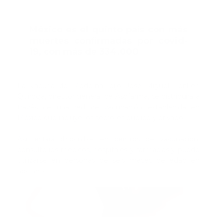
México es el quinto país con más
muertes confirmadas por covid-
19, con más de 334.000
La vacuna de Moderna, dijo José Miguel Fonken
Quiroga, director general de Asofarma, se distribuirá a
través de una red de vacunación establecida en
México que incluye los sectores público y privado.
Así, estará disponible en centros de vacunación,
consultorios médicos, hospitales y farmacias y puede
utilizarse en personas de seis meses de edad en
adelante.