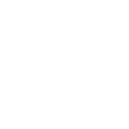
de covid-19, actualmente circulantes,
incluyendo la JN.1, precisó en un
comunicado Asofarma,
representante legal en México de
Moderna
Según las autoridades, el sistema público está usando
9 millones de dosis de estas vacunas para la campaña
de refuerzo 2023-2024 contra la covid-19, que abarca
a unas 25 millones de personas de cuatro grupos de
riesgo: personas de 60 años y más, mujeres
embarazadas, personas con comorbilidades y
personal de salud.
La Comisión Federal para la Protección Contra
Riesgos Sanitarios (Cofepris) avaló el registro sanitario
de la vacuna de Moderna el pasado 7 de diciembre
junto a la de Pfizer, lo que permitió su
comercialización en el sector privado.