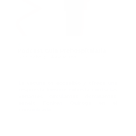
Recomendado
Podcast Guia Prehospitalaria
Guía Prehospitalaria MEDIA
-
noviembre 17, 2022
La vacuna es accesible y ofrece una
respuesta inmune robusta contra las
variantes circulantes dominantes,
señaló Fonken Quiroga en el
comunicado
La farmacéutica no reveló el costo de la vacuna, pero