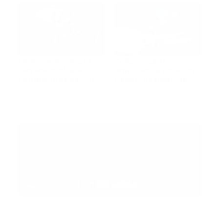
fluidos corporales
Venezuela vive una
Colisión contra
carrera contra el
ambulancia pone en
tiempo: más de 1,450
riesgo traslado de
muertos mientras
junio 30, 2026
paciente pediátrica
junio 25, 2026
rescatistas continúan
la búsqueda de
sobrevivientes