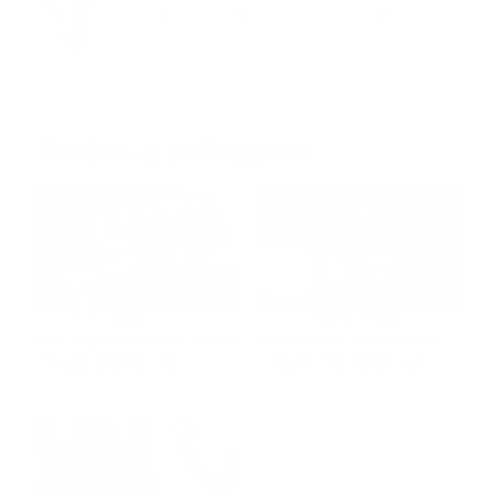
Somos Medio de información en salud, con
especialidad en emergencias y atención
prehospitalaria.
También te podría gustar
Ver todo
Técnico en
Colisión contra
Emergencias Médicas
ambulancia pone en
es agredido tras
riesgo traslado de
ataque con piedra a
junio 27, 2026
paciente pediátrica
junio 25, 2026
una ambulancia