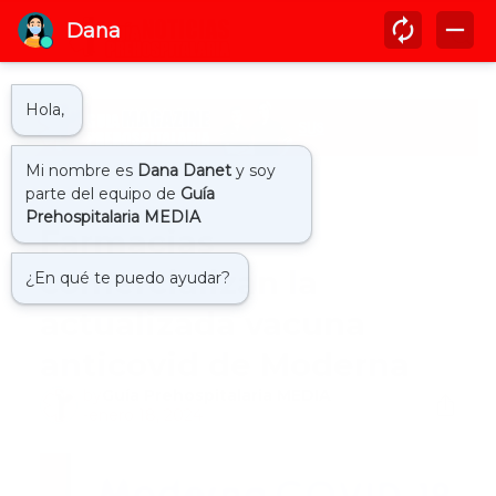
Inicio
actualidad
Farmacias
comercializan la
actualizada vacuna
anticovid de Moderna
by
Guía Prehospitalaria MEDIA
-
enero 18, 2024