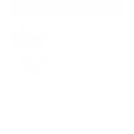
Mnemotecnia SAMPLE
Guía Prehospitalaria MEDIA
-
septiembre 11, 2023
Aeronave ambulancia se
accidentó, cuatro personas
murieron
marzo 21, 2024
Mnemotecnias utilizadas por el
personal de atención
prehospitalaria
octubre 02, 2024
Suscribete a nuestro boletín
Suscribase a nuestra lista de correos y recibira
actualizaciones.
Correo
*