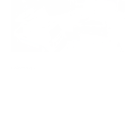
Fuente
Colombia.-
Se registró un hecho trágico la tarde del
martes 30 de enero en la intersección de la calle 12
con carrera 12, en el sur de Valledupar, cuando un
motociclista fue arrollado al intentar detener a un
vehículo particular para dar paso a una ambulancia
que se escuchaba venir.
El incidente quedó registrado en las grabaciones de
seguridad del sector y, en ellas se ve cómo un
vehículo de tamaño medio se detiene tras recibir
instrucciones del motociclista, pero el conductor de