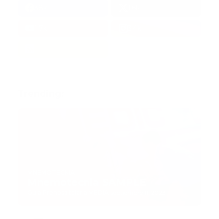
38k
1.6k
1.7k
3.4k
Trending:
MNEMOTECNIA
Mnemotecnia SAMPLE
Guía Prehospitalaria MEDIA
-
septiembre 11, 2023