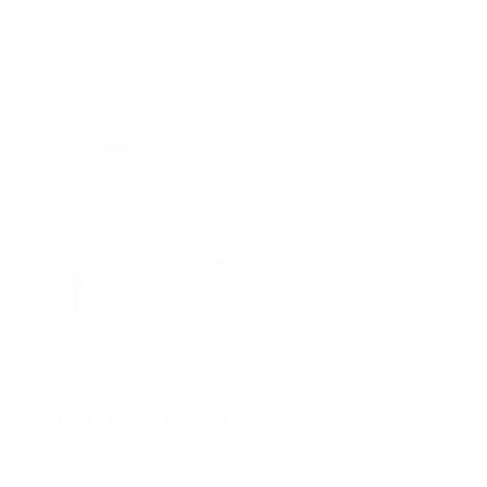
Tags:
atropellado
ayuda ambulancia
colombia
portada
prehospitalario
video
Facebook
Guía Prehospitalaria MEDIA
Somos Medio de información en salud, con
especialidad en emergencias y atención
prehospitalaria.
También te podría gustar
Ver todo
Error:
No se ha encontrado ningún resultado