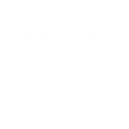
contra el andén, hasta donde llegan varios peatones y
conductores de otros vehículos para auxiliarlo.
En redes, usuarios lamentaron que al “meterse de
redentor saliera crucificado”, así como también los
comentarios burlescos y de doble sentido que, a
pesar de la magnitud del choque, no faltaron junto a
los que sugieren que por hacer las veces de oficial de
tránsito resultó accidentado.
“Intentó ayudar y ahora es él quien necesita la
ambulancia, que triste”, “Que vaina, un motero
teniendo que hacer el trabajo de agentes de tránsito
porque algunos conductores son incapaces de darle
paso a una ambulancia”, “Toyotero escuchando una
sirena... pedal a fondo”, “¿Acaso tiene el freno de
adorno?”, “Pero es bien difícil que le den vía a una
ambulancia, por Dios”, “En otros países cuando pasa
una ambulancia, todos, absolutamente todos los
carros, le abren paso y ninguno intenta adelantar”,
“Pareciera que la licencia viniera en el Chocoramo”.