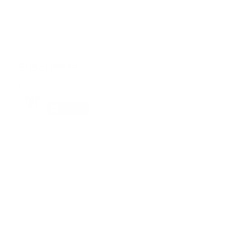
Suscribete
Suscribete a nuestra comunidad en Youtube y
participa en nuestros debates..
@guiaprehospitalaria