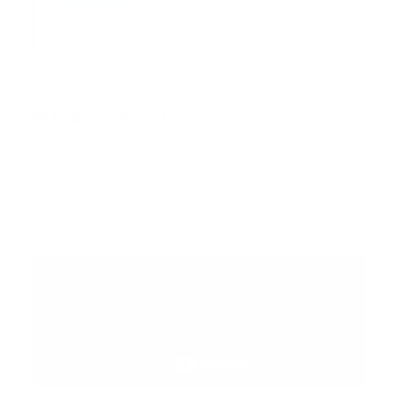
Entregado por SendPulse
INTERNACIONAL
Error:
No se ha encontrado ningún resultado