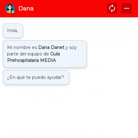
Inicio
atropellado
Video | Motociclista
intentó ayudar a una
ambulancia y resultó
atropellado
by
Guía Prehospitalaria MEDIA
-
febrero 01, 2024