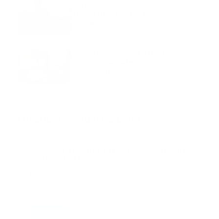
Aeronave ambulancia se
accidentó, cuatro personas
murieron
marzo 21, 2024
Mnemotecnias utilizadas por el
personal de atención
prehospitalaria
octubre 02, 2024
Suscribete a nuestro boletín
Suscribase a nuestra lista de correos y recibira
actualizaciones.
Correo
*
Enviar