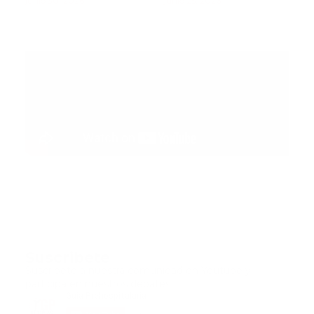
muertos mientras
junio 30, 2026
paciente pediátrica
junio 25, 2026
rescatistas continúan
la búsqueda de
sobrevivientes
Suscribete
Suscribete a nuestra comunidad en Youtube y
participa en nuestros debates..