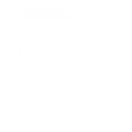
Facebook
Guía Prehospitalaria MEDIA
Somos Medio de información en salud, con
especialidad en emergencias y atención
prehospitalaria.
También te podría gustar
Ver todo
Error:
No se ha encontrado ningún resultado