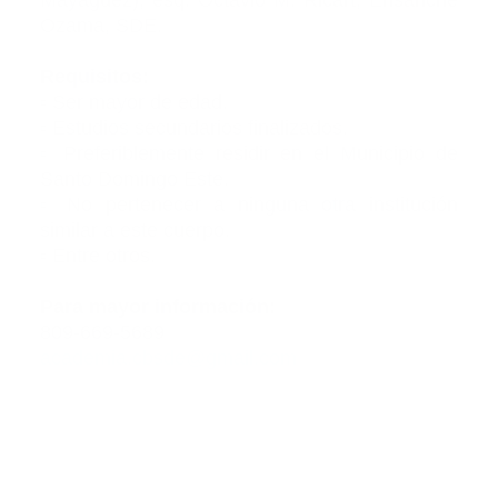
Ozama, SDE.
Requisitos:
▫ Ser mayor de edad.
▫ Estudios secundarios finalizados.
▫ Preferiblemente residir en el Municipio de
Santo Domingo Este.
▫ No pertenecer a ninguna otra institución
similar a este cuerpo.
▫ Entre otros.
Para mayor información:
809-669-5689
academia.cbsde@gmail.com