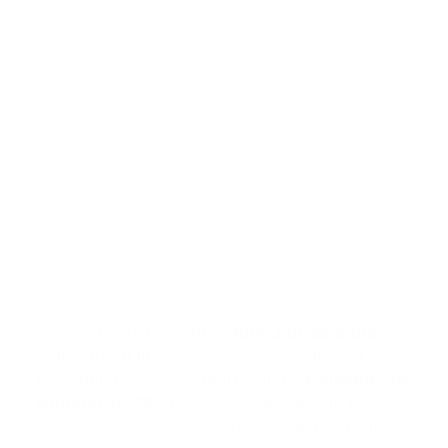
La Academia tiene una
duración de 6 meses
,
teniendo su inicio este sábado 9 de marzo, a
las 2pm hasta las 6pm, en la
Estación de
Bomberos #2
que está ubicada en la Calle
Profesora Leovilda del Villar (Antigua
Mayagüez), esq. Octavio M. Ricart, Ensanche