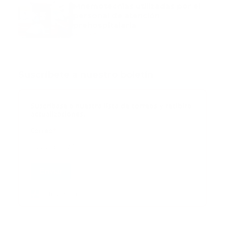
Mnemotecnias utilizadas por el
personal de atención
prehospitalaria
octubre 02, 2024
Suscribete a nuestro boletín
Suscribase a nuestra lista de correos y recibira
actualizaciones.
Correo
*
Enviar
Entregado por SendPulse