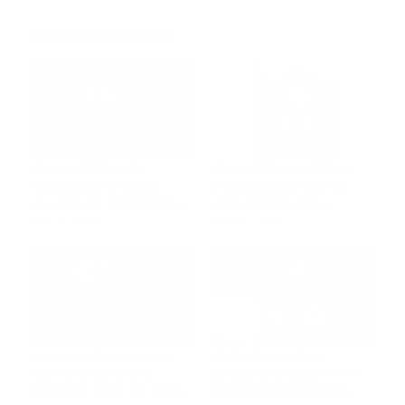
INTERNACIONAL
Paramédico de
Video l Paramédico
cuidados críticos
evalúa acuerdo de
muere en accidente
culpabilidad en
de tránsito
julio 18, 2026
escandaloso caso de
julio 09, 2026
contaminación con
fluidos corporales
Venezuela vive una
Colisión contra
carrera contra el
ambulancia pone en
tiempo: más de 1,450
riesgo traslado de