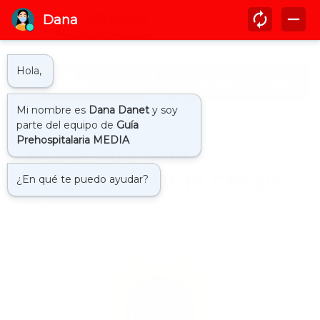
Inicio
bomberos
Academia para
Voluntarios 2019 CBSDE
by
Guía Prehospitalaria MEDIA
-
marzo 06, 2019