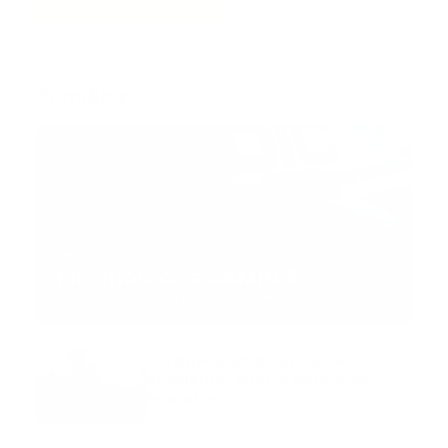
Trending:
MNEMOTECNIA
Mnemotecnia SAMPLE
Guía Prehospitalaria MEDIA
-
septiembre 11, 2023
Aeronave ambulancia se
accidentó, cuatro personas
murieron
marzo 21, 2024