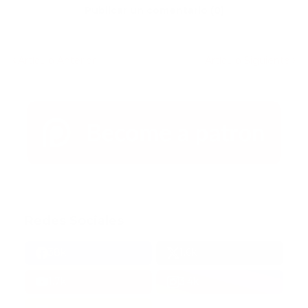
Publicar un comentario (0)
Artículo Anterior
Artículo Siguiente
Redes Sociales
38k
1.6k
1.7k
3.4k