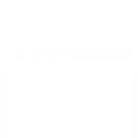
Suscribete a nuestro boletin
Una vez a la semana enviamos un correo con los
artículos más populares.
Calle 6 #21 Urbanización Juan Pablo Duarte, Santo
Domingo Este, RD. Tel.- 8294446365
Tu nombre
*
guiaprehospitalaria@gmail.com
Teléfono
+1
+1