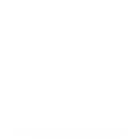
especialidad en emergencias y atención
prehospitalaria.
También te podría gustar
Ver todo
Error:
No se ha encontrado ningún resultado
Publicar un comentario (0)
Artículo Anterior
Artículo Siguiente