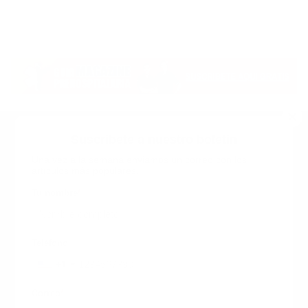
Suscribete a nuestro boletin
Una vez a la semana enviamos un correo con los
artículos más populares.
Calle 6 #21 Urbanización Juan Pablo Duarte, Santo
Domingo Este, RD. Tel.- 8294446365
Tu nombre
*
guiaprehospitalaria@gmail.com
Teléfono
+1
+1
Inicio
Nosotros
ANUNCIATE CON NOSOTROS
Correo
*
Terminos y Condiciones