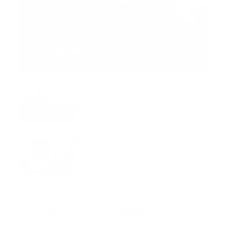
MNEMOTECNIA
Mnemotecnia SAMPLE
Guía Prehospitalaria MEDIA
-
septiembre 11, 2023
Aeronave ambulancia se
accidentó, cuatro personas
murieron
marzo 21, 2024
Mnemotecnias utilizadas por el
personal de atención
prehospitalaria
octubre 02, 2024
Suscribete a nuestro boletín