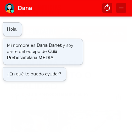
Inicio
comunidad
LA QUEMA DEL
DIABLITO, MITO O
REALIDAD
by
Guía Prehospitalaria MEDIA
-
abril 05, 2019