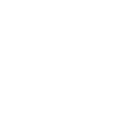
dibujar un diablito en un papel escribir en el lo
que quieres que suceda y quemarlo.
Aunque todos los paramédicos conocen esta
leyenda, aquel que haga este ritual obtendrá lo
que quiere, pero algo malo le pasará a una
persona cercana de quien lo realice.
Tags:
comunidad
diablito
leyenda
portada
prehospitalario
Facebook
Guía Prehospitalaria MEDIA
Somos Medio de información en salud, con