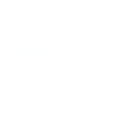
Suscribase a nuestra lista de correos y recibira
actualizaciones.
Correo
*
Enviar
Entregado por SendPulse
INTERNACIONAL
Error:
No se ha encontrado ningún resultado