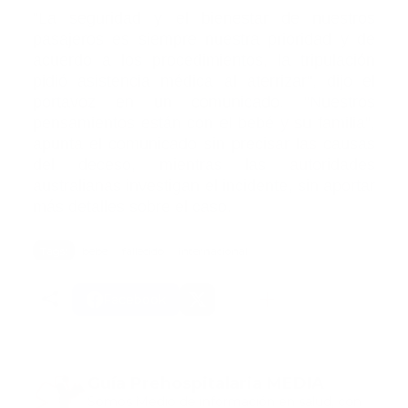
"La seguridad y el bienestar de nuestros
pasajeros es siempre nuestra prioridad y de
acuerdo a los procedimientos, la tripulación
pidió asistencia médica al aterrizar", dijo el
portavoz en un comunicado. "Nuestros
pensamientos están con el bebé y su familia",
apunta el comunicado sin precisar las causas
del deceso, mientras las autoridades
australianas investigan el incidente, sin aportar
más detalles sobre el caso.
Tags:
bebe
fallecido
internacional
Facebook
Guía Prehospitalaria MEDIA
Somos Medio de información en salud, con