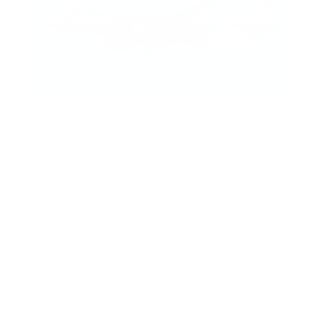
20 minutos
Un bebé de dos meses murió tras una
"emergencia médica" a bordo de un avión de
AirAsia
la compañía
que cubría el trayecto
entre la capital de Malasia, Kuala Lumpur y la
ciudad de Perth, en Australia, confirmó la
aerolínea.
Un portavoz de la aerolínea asiática de bajo
coste señaló que la Policía y un equipo de
médicos esperaron en el aeropuerto de Perth
a la llegada del avión en la mañana del lunes
para asistir al niño.