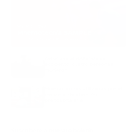
MNEMOTECNIA
Mnemotecnia SAMPLE
Guía Prehospitalaria MEDIA
-
septiembre 11, 2023
Aeronave ambulancia se
accidentó, cuatro personas
murieron
marzo 21, 2024
Mnemotecnias utilizadas por el
personal de atención
prehospitalaria
octubre 02, 2024
Suscribete a nuestro boletín