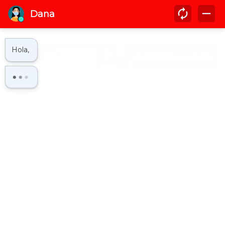
Inicio
bebe
Muere un bebé tras una
emergencia médica a
bordo de un vuelo
by
Guía Prehospitalaria MEDIA
-
abril 22, 2019