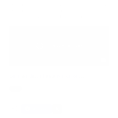
en rojo lo que dio lugar a la situación. Se
desconoce si la ambulancia se trasladaba
hacia algún evento o si llevaba algún paciente.
Sin mas datos hasta el momento.
Tags:
911
accidente
ambulancia
noticias
portada
republica dominicana
video
Facebook