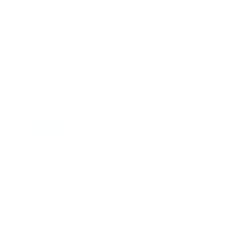
Suscribete a nuestro boletín
Suscribase a nuestra lista de correos y recibira
actualizaciones.
Correo
*
Enviar
Entregado por SendPulse
INTERNACIONAL