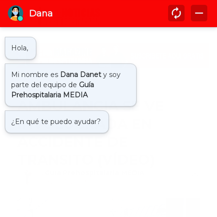
Inicio
911
AMBULANCIA SE VE
INVOLUCRADA EN
ACCIDENTE DE
TRANSITO (VÍDEO)
by
Guía Prehospitalaria MEDIA
-
mayo 13, 2019