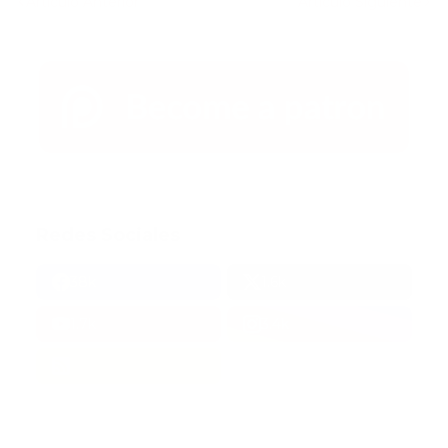
Artículo Anterior
Artículo Siguiente
Redes Sociales
38k
1.6k
1.7k
3.4k