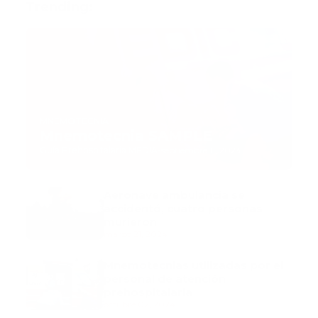
Trending:
MNEMOTECNIA
Mnemotecnia SAMPLE
Guía Prehospitalaria MEDIA
-
septiembre 11, 2023
Aeronave ambulancia se
accidentó, cuatro personas
murieron
marzo 21, 2024
Mnemotecnias utilizadas por el
personal de atención
prehospitalaria
octubre 02, 2024