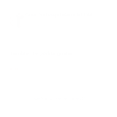
Guía Prehospitalaria MEDIA
Somos Medio de información en salud, con
especialidad en emergencias y atención
prehospitalaria.
También te podría gustar
Ver todo
Error:
No se ha encontrado ningún resultado
Publicar un comentario (0)