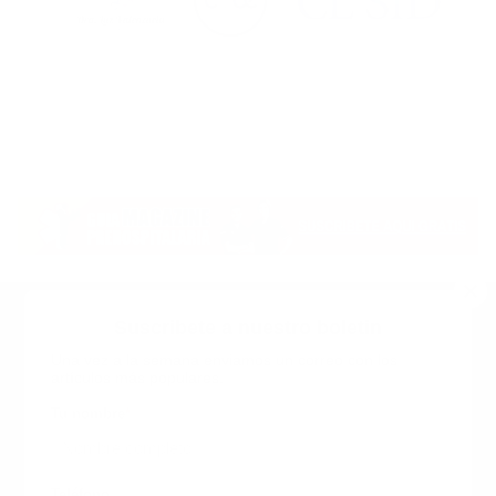
Suscribete a nuestro boletin
Una vez a la semana enviamos un correo con los
artículos más populares.
Calle 6 #21 Urbanización Juan Pablo Duarte, Santo
Domingo Este, RD. Tel.- 8294446365
Tu nombre
*
guiaprehospitalaria@gmail.com
Teléfono