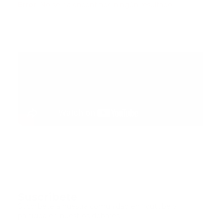
Error:
No se ha encontrado ningún resultado
Suscribete
Suscribete a nuestra comunidad en Youtube y
participa en nuestros debates..