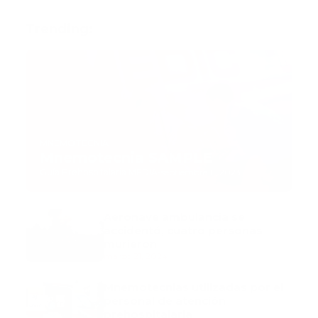
Trending:
MNEMOTECNIA
Mnemotecnia SAMPLE
Guía Prehospitalaria MEDIA
-
septiembre 11, 2023
Aeronave ambulancia se
accidentó, cuatro personas
murieron
marzo 21, 2024
Mnemotecnias utilizadas por el
personal de atención
prehospitalaria