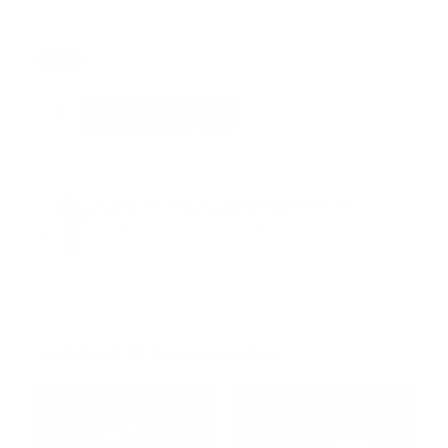
Tags:
bomberos
electricos
portada
prehospitalario
Facebook
Guía Prehospitalaria MEDIA
Somos Medio de información en salud, con
especialidad en emergencias y atención
prehospitalaria.
También te podría gustar
Ver todo