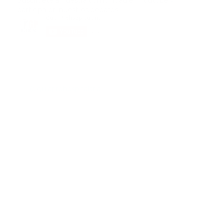
Suscribete a nuestra comunidad en Youtube y
participa en nuestros debates..
@guiaprehospitalaria