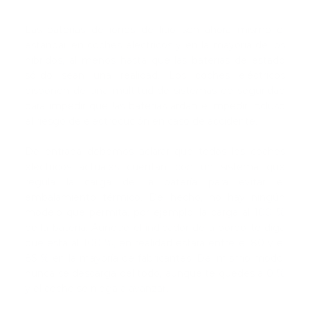
Las baterías de iones de litio son ahora mismo el
estándar en coches eléctricos y en la mayoría de los
híbridos, al menos hasta que las baterías de estado
sólido sean una realidad. Los coches eléctricos
disponen de una multitud de sistemas de seguridad
para impedir que las baterías ardan e impedir incluso
el riesgo de electrocución en caso de accidente.
De entrada debemos aclarar que todos los coches
eléctricos actuales cuentan con un sistema que
regula la carga de la batería para evitar el
embalamiento térmico. De hecho, no hay ningún
modelo que permita, por ejemplo, la carga al 100 %
de la batería. Aunque el indicador de a bordo te diga
que está al 100 %, en realidad estará entre el 80 y el
85 % en la mayoría de fabricantes. Del mismo modo,
nunca se descarga del todo, aunque te quedes a 0 %
y el coche se niega a avanzar.