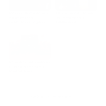
México l Bomberos y
EE. UU. dona camión
paramédicos
de bomberos y
voluntarios organizan
equipos de
exhibición de autos
julio 19, 2026
emergencia para
diciembre 17, 2025
fortalecer la
respuesta
Simulacro de colapso
y rescate pondrá a
prueba a los
bomberos
octubre 17, 2025
Publicar un comentario (0)