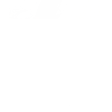
Los paquetes de baterías suelen estar
convenientemente protegidos contra los impactos,
pero bajo unas condiciones muy particulares las
células pueden llegar a dañarse e iniciar lo que se
conoce como escape térmico. Sin necesidad de
presencia de llamas, las baterías pueden comenzar a
calentarse por encima de 482ºC, haciendo que los
elementos de plástico cercanos empiecen a arder,
calentando a su vez a las células adyacentes y
replicando el proceso en una reacción en cadena que
se puede repetir por miles, tantas como células
compongan la batería. En un Tesla Model X esta cifra
es de 7.000 celdas de iones de litio.
Esta diferencia de dificultad se refleja también en el
consumo de agua. Mientras que un solo camión de