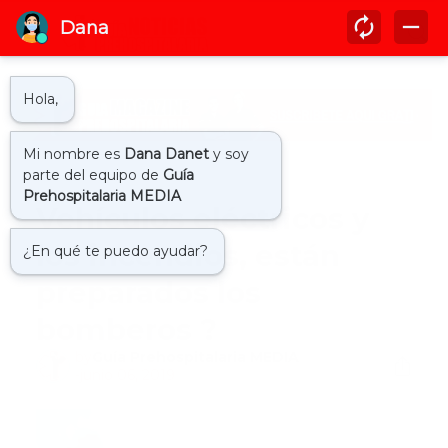
Inicio
bomberos
Vehículos eléctricos y
los incendios, están
preparados los
bomberos ?
by
Guía Prehospitalaria MEDIA
-
junio 06, 2019