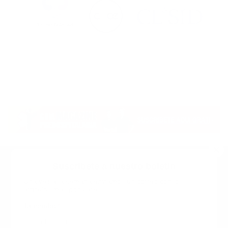
Suscribete a nuestro boletin
Una vez a la semana enviamos un correo con los
artículos más populares.
Calle 6 #21 Urbanización Juan Pablo Duarte, Santo
Domingo Este, RD. Tel.- 8294446365
Tu nombre
*
guiaprehospitalaria@gmail.com