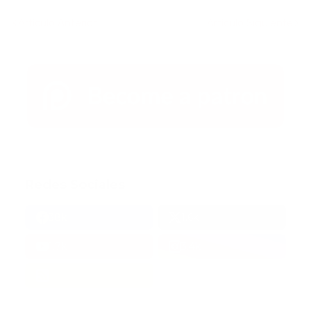
Artículo Anterior
Artículo Siguiente
Redes Sociales
38k
1.6k
1.7k
3.4k