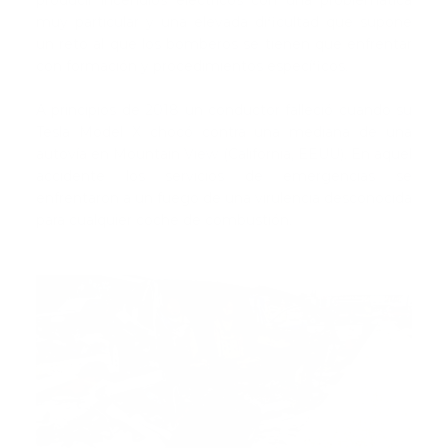
muy particular y una elevada dificultad que supone
un reto al que los bomberos se tienen que enfrentar
con formación y procedimientos específicos.
A principios de 2018 un conductor falleció cuando su
Tesla Model X chocó contra una mediana de una
autovía en Mountain View (California, EEUU). En aquel
accidente los servicios de emergencias se
enfrentaron a un fuego de una virulencia desconocida
para cualquier coche de combustión.