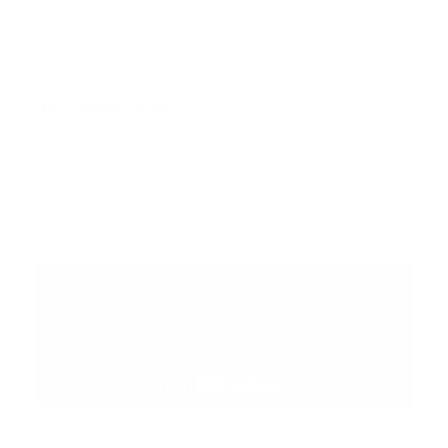
Entregado por SendPulse
INTERNACIONAL
Error:
No se ha encontrado ningún resultado