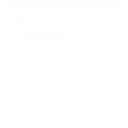
Tags:
cateter
portada
tecnologia
video
Facebook
Guía Prehospitalaria MEDIA
Somos Medio de información en salud, con
especialidad en emergencias y atención
prehospitalaria.
También te podría gustar
Ver todo
Error:
No se ha encontrado ningún resultado