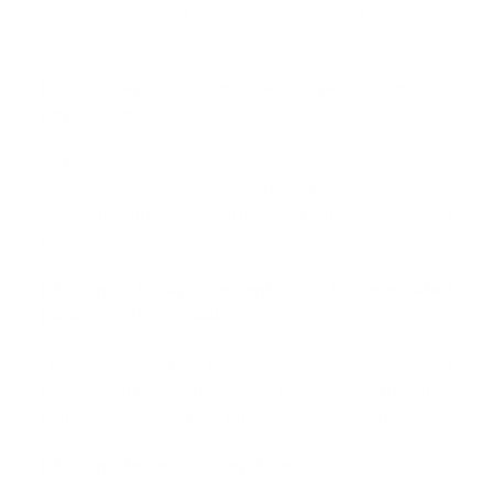
en Y cerrada por medio del conector sin aguja
BD Qsyte™.
Para canalización de vías venosas
periféricas
Para canalización de vías venosas periféricas.
Sistema cerrado que ayuda a reducir el riesgo
de contaminación e infección simplificando el
proceso de terapia intravenosa.
Dispone de un mecanismo de seguridad
pasivo e irreversible
Dispone de un mecanismo de seguridad
pasivo e irreversible que protege la aguja tras
la inserción evitando pinchazos accidentales.
Disponible en tres versiones: