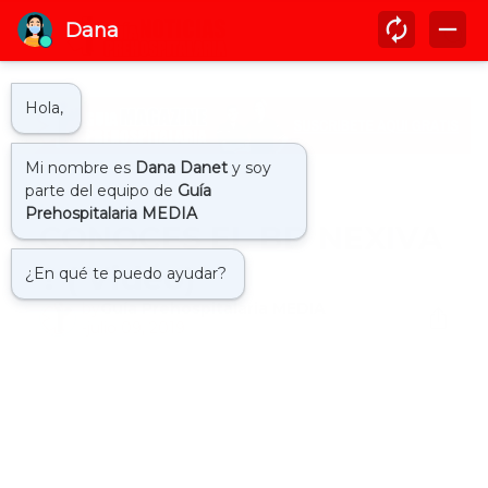
Inicio
cateter
CONOCES EL BD NEXIVA
? ( Video)
by
Guía Prehospitalaria MEDIA
-
julio 09, 2019