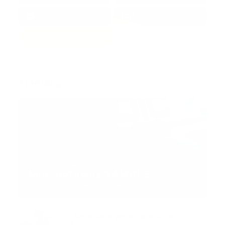
1.7k
3.4k
Trending:
MNEMOTECNIA
Mnemotecnia SAMPLE
Guía Prehospitalaria MEDIA
-
septiembre 11, 2023
Aeronave ambulancia se