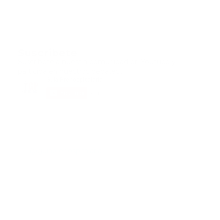
Suscribete
Suscribete a nuestra comunidad en Youtube y
participa en nuestros debates..
@guiaprehospitalaria