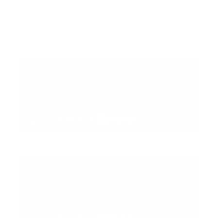
Con doble entrada y un conector sin aguja.
Con doble entrada y dos conectores sin aguja.
Con Llave de tres vías y un conector sin aguja.