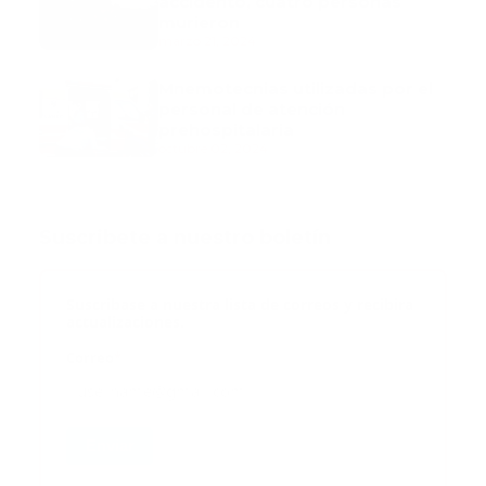
accidentó, cuatro personas
murieron
marzo 21, 2024
Mnemotecnias utilizadas por el
personal de atención
prehospitalaria
octubre 02, 2024
Suscribete a nuestro boletín
Suscribase a nuestra lista de correos y recibira
actualizaciones.
Correo
*
Enviar