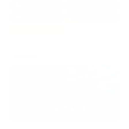
38k
1.6k
1.7k
3.4k
Trending:
MNEMOTECNIA
Mnemotecnia SAMPLE
Guía Prehospitalaria MEDIA
-
septiembre 11, 2023