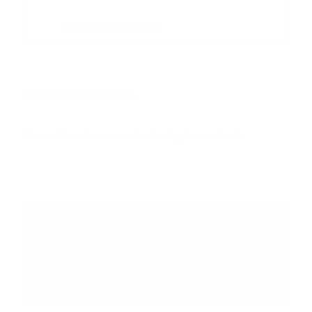
Entregado por SendPulse
INTERNACIONAL
Error:
No se ha encontrado ningún resultado