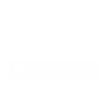
Error:
No se ha encontrado ningún resultado
Publicar un comentario (0)
Artículo Anterior
Artículo Siguiente
Redes Sociales