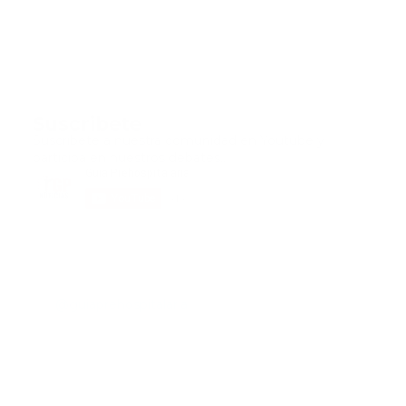
Suscribete
Suscribete a nuestra comunidad en Youtube y
participa en nuestros debates..
@guiaprehospitalaria