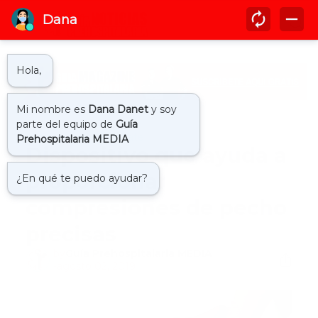
Inicio
ayuda de rescate
Dispositivo que ayuda a
proporcionar
compresiones de pecho
precisas
by
Guía Prehospitalaria MEDIA
-
agosto 02, 2019