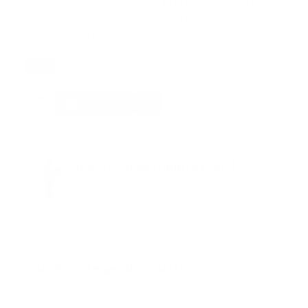
El dispositivo ya ha sido probado en muñecos,
y aún se necesita más investigación para
llevar la tecnología al mercado.
Tags:
ayuda de rescate
portada
tecnologia
Facebook
Guía Prehospitalaria MEDIA
Somos Medio de información en salud, con
especialidad en emergencias y atención
prehospitalaria.
También te podría gustar
Ver todo