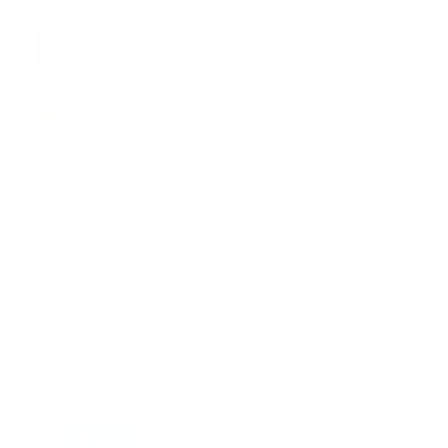
Aeronave ambulancia se
accidentó, cuatro personas
murieron
marzo 21, 2024
Mnemotecnias utilizadas por el
personal de atención
prehospitalaria
octubre 02, 2024
Suscribete a nuestro boletín
Suscribase a nuestra lista de correos y recibira
actualizaciones.
Correo
*
Enviar