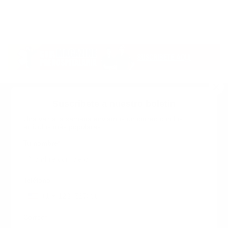
Suscribete a nuestro boletin
Una vez a la semana enviamos un correo con los
artículos más populares.
Calle 6 #21 Urbanización Juan Pablo Duarte, Santo
Domingo Este, RD. Tel.- 8294446365
Tu nombre
*
guiaprehospitalaria@gmail.com
Teléfono
+1
+1
Inicio
Nosotros
ANUNCIATE CON NOSOTROS
Correo
*
Terminos y Condiciones