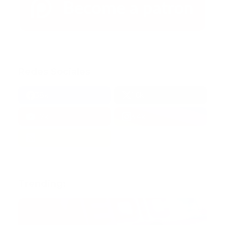
Redes Sociales
38k
1.6k
1.7k
3.4k
Trending: