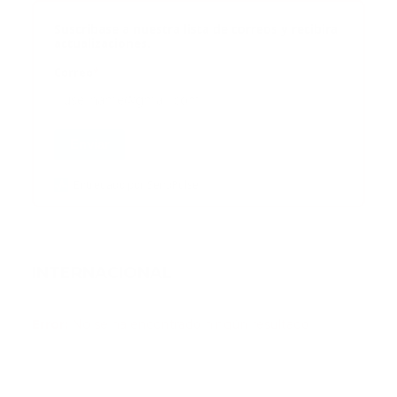
Suscribase a nuestra lista de correos y recibira
actualizaciones.
Correo
*
Enviar
Entregado por SendPulse
INTERNACIONAL
Error:
No se ha encontrado ningún resultado