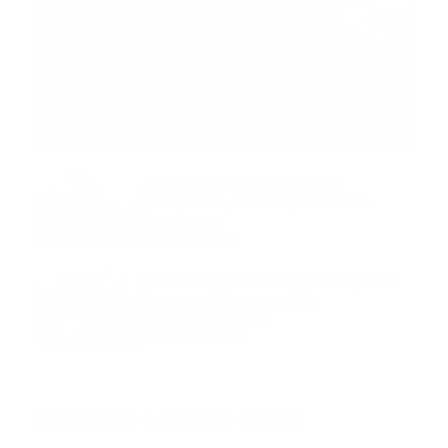
MNEMOTECNIA
Mnemotecnia SAMPLE
Guía Prehospitalaria MEDIA
-
septiembre 11, 2023
Aeronave ambulancia se
accidentó, cuatro personas
murieron
marzo 21, 2024
Mnemotecnias utilizadas por el
personal de atención
prehospitalaria
octubre 02, 2024
Suscribete a nuestro boletín