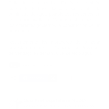
Falta de agua potable. En Baitoa también
sufren desde hace décadas por la falta de
suministro de agua potable.Los residentes en
este municipio llevan 45 años reclamándole a
los diferentes gobiernos la construcción de un
acueducto.
Recientemente los moradores de la zona
protestaron frente a la Gobernación Provincial
de Santiago en demanda del servicio agua.
Tags:
hospitalario
noticias
Facebook
Guía Prehospitalaria MEDIA
Somos Medio de información en salud, con