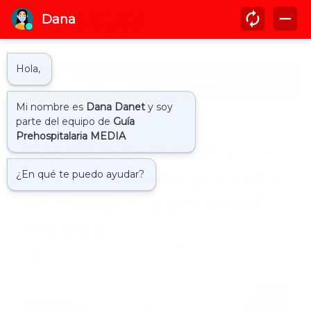
Inicio
hospitalario
Hospital de Baitoa está
en emergencia por falta
de equipos y personal
médico
by
Guía Prehospitalaria MEDIA
-
agosto 22, 2019