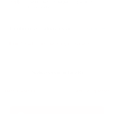
especialidad en emergencias y atención
prehospitalaria.
También te podría gustar
Ver todo
Error:
No se ha encontrado ningún resultado
Publicar un comentario (0)
Artículo Anterior
Artículo Siguiente