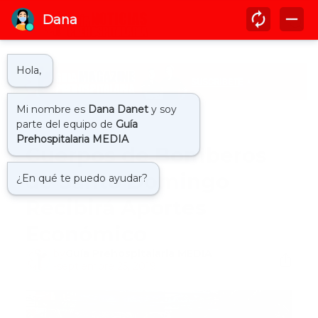
Inicio
bomberos
Cuerpos de Bomberos
de Santo Domingo
Recibirá Aportes
Económico
by
Guía Prehospitalaria MEDIA
-
septiembre 25, 2019