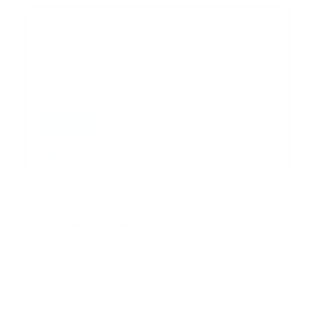
Suscribase a nuestra lista de correos y recibira
actualizaciones.
Correo
*
Enviar
Entregado por SendPulse
INTERNACIONAL
Error:
No se ha encontrado ningún resultado