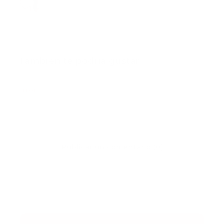
especialidad en emergencias y atención
prehospitalaria.
También te podría gustar
Ver todo
Error:
No se ha encontrado ningún resultado
Publicar un comentario (0)
Artículo Anterior
Artículo Siguiente