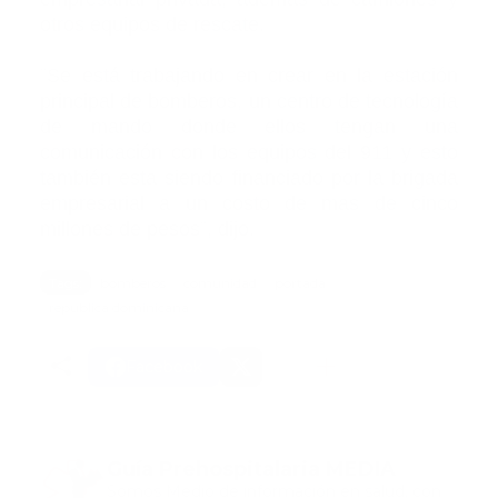
otros equipos de rescate.
¨Se está trabajando en crear en la estación
principal de bomberos, un centro de tecnología
de mando donde ellos tengan una
comunicación con los equipos del 911 y esto
también esta siendo financiado por la brigada
empresarial a un costo de mas de cinco
millones de pesos¨, dijo.
Tags:
bomberos
comunidad
portada
republica dominicana
Facebook
Guía Prehospitalaria MEDIA
Somos Medio de información en salud, con