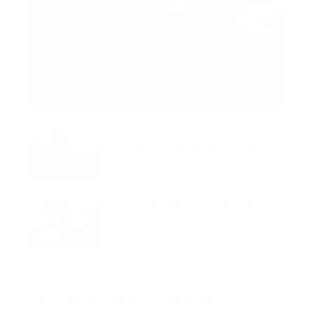
MNEMOTECNIA
Mnemotecnia SAMPLE
Guía Prehospitalaria MEDIA
-
septiembre 11, 2023
Aeronave ambulancia se
accidentó, cuatro personas
murieron
marzo 21, 2024
Mnemotecnias utilizadas por el
personal de atención
prehospitalaria
octubre 02, 2024
Suscribete a nuestro boletín