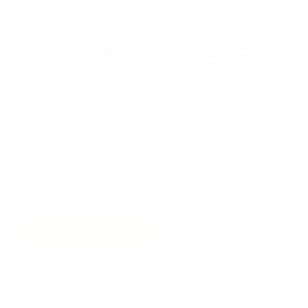
Redes Sociales
38k
1.6k
1.7k
3.4k
Trending: