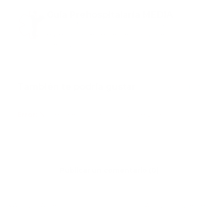
Guía Prehospitalaria MEDIA
Somos Medio de información en salud, con
especialidad en emergencias y atención
prehospitalaria.
También te podría gustar
Ver todo
Error:
No se ha encontrado ningún resultado
Publicar un comentario (0)
Artículo Anterior
Artículo Siguiente