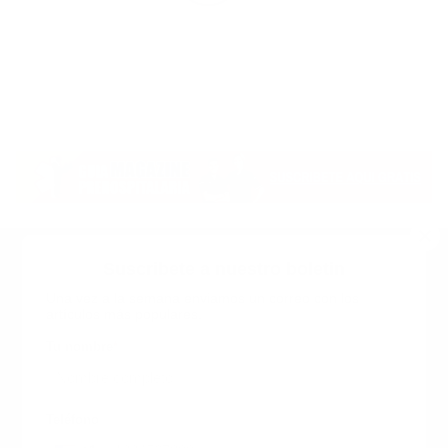
Suscribete a nuestro boletin
Una vez a la semana enviamos un correo con los
artículos más populares.
Calle 6 #21 Urbanización Juan Pablo Duarte, Santo
Domingo Este, RD. Tel.- 8294446365
Tu nombre
*
guiaprehospitalaria@gmail.com
Teléfono