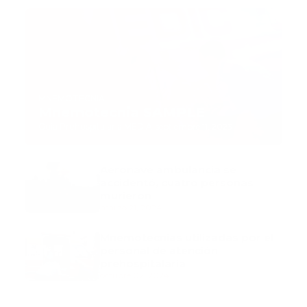
MNEMOTECNIA
Mnemotecnia SAMPLE
Guía Prehospitalaria MEDIA
-
septiembre 11, 2023
Aeronave ambulancia se
accidentó, cuatro personas
murieron
marzo 21, 2024
Mnemotecnias utilizadas por el
personal de atención
prehospitalaria
octubre 02, 2024