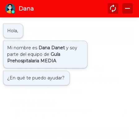
Inicio
ambulancia
Destruyen vidrio de
ambulancia trasladaba
dos heridos en
protestas
by
Guía Prehospitalaria MEDIA
-
septiembre 18, 2019