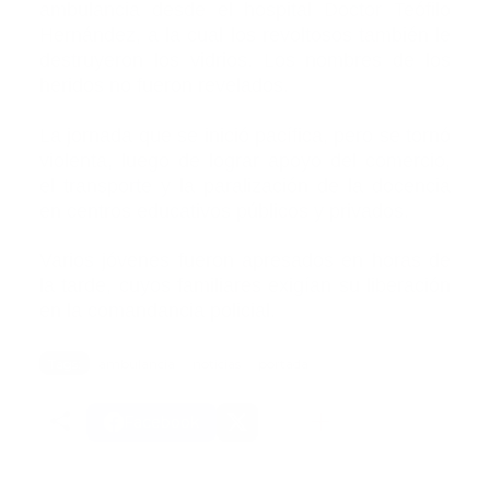
ambulancia desde el hospital Doctor Teófilo
Hernández, a la cual los revoltosos también le
destruyeron los vidrios. Los nombres de los
heridos no fueron revelados.
La jornada que se inició pacífica, pero se tornó
violenta, luego de lograr apoyo del comercio,
el transporte y la paralización de la docencia
en centros educativos públicos y privados.
Varios jóvenes fueron apresados en horas de
la tarde, cuyos familiares exigían su liberación
en la comandancia policial.
Tags:
ambulancia
noticias
portada
Facebook