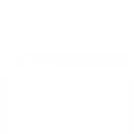
Suscribete a nuestro boletin
Una vez a la semana enviamos un correo con los
artículos más populares.
Calle 6 #21 Urbanización Juan Pablo Duarte, Santo
Domingo Este, RD. Tel.- 8294446365
Tu nombre
*
guiaprehospitalaria@gmail.com
Teléfono