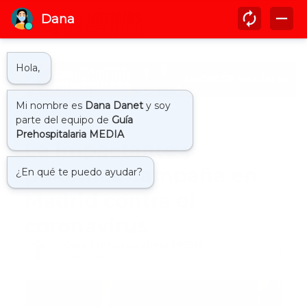
Inicio
covid19
La impactante y
polémica campaña en
Madrid contra el
coronavirus
by
Guía Prehospitalaria MEDIA
-
noviembre 20, 2020