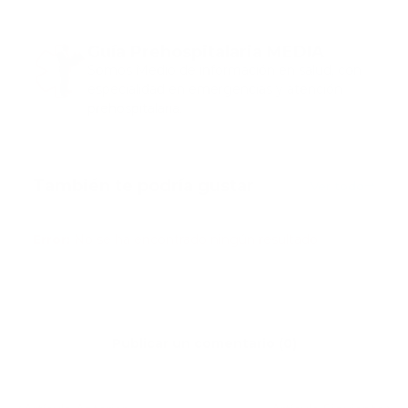
Guía Prehospitalaria MEDIA
Somos Medio de información en salud, con
especialidad en emergencias y atención
prehospitalaria.
También te podría gustar
Ver todo
Error:
No se ha encontrado ningún resultado
Publicar un comentario (0)