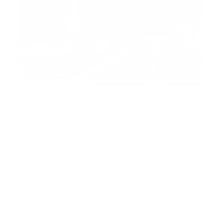
La Comunidad de Madrid ha emprendido una
campaña para advertir de los riesgos del coronavirus y
concienciar a la población en general, particularmente
a los jóvenes. Sin embargo la dureza de las imágenes
y sus controvertidos mensajes en los carteles han
suscitado una gran polémica.
Los vídeos de la campaña informativa se pueden ver
a través de la televisión, radio o por Internet en el
canal de
Youtube
de la Comunidad de Madrid o de su