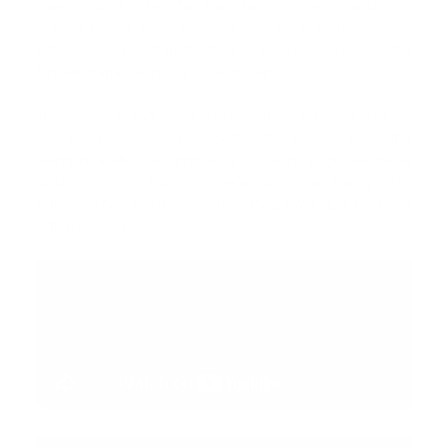
cuenta de Twitter. También hay carteles y anuncios
que se han distribuido y colgado en el metro, en las
estaciones más transitadas por jóvenes como Ciudad
Universitaria, Moncloa y Cantoblanco.
Todos ellos están dando mucho de qué hablar, incluso
hay jóvenes que ya cansados de que se les culpe
siempre a ellos, recriminan al Gobierno regional que la
solución no es esta campaña, sino más transportes
público, más metros y autobuses, para que no haya
aglomeraciones.