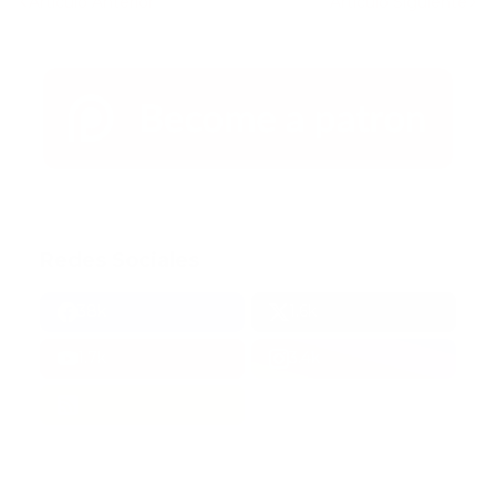
Artículo Anterior
Artículo Siguiente
Redes Sociales
38k
1.6k
1.7k
3.4k