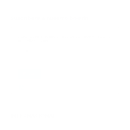
Suscribete a nuestro boletín
Suscribase a nuestra lista de correos y recibira
actualizaciones.
Correo
*
Enviar
Entregado por SendPulse
INTERNACIONAL