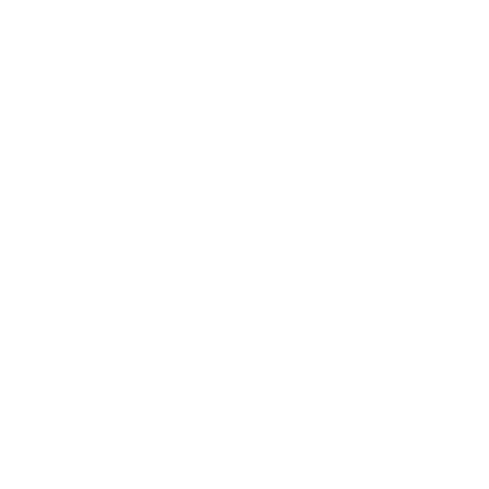
Tags:
covid19
madrid
portada
video
Facebook