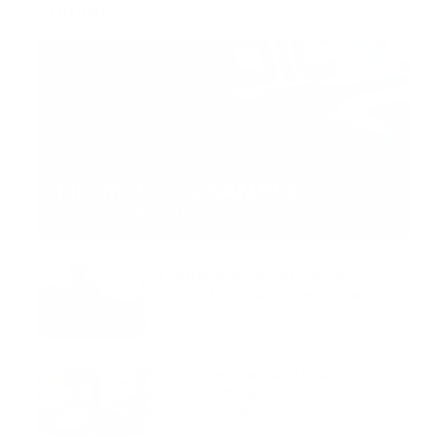
Trending:
MNEMOTECNIA
Mnemotecnia SAMPLE
Guía Prehospitalaria MEDIA
-
septiembre 11, 2023
Aeronave ambulancia se
accidentó, cuatro personas
murieron
marzo 21, 2024
Mnemotecnias utilizadas por el
personal de atención
prehospitalaria
octubre 02, 2024