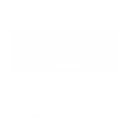
Error:
No se ha encontrado ningún resultado
Suscribete
Suscribete a nuestra comunidad en Youtube y
participa en nuestros debates..