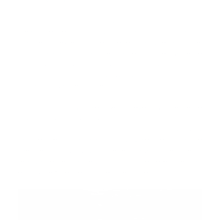
Los ingenieros de la Universidad de Purdue han
creado pequeños robots, controlados por un campo
magnético externo, que pueden dar vueltas por el
colon para administrar medicamentos precisamente
donde se necesitan. Incluso pueden servir como una
forma mínimamente invasiva y más cómoda de
tomar biopsias dentro del colon.
Los robots individuales se mueven simplemente
cayendo sobre sí mismos. Un campo magnético
giratorio les proporciona la energía para moverse y
también se utiliza para dirigir su viaje. Debido a que
caen, estos dispositivos pueden pasar sobre objetos
relativamente grandes, como los que se encuentran
en la superficie irregular del interior del colon.