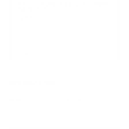
Suscribase a nuestra lista de correos y recibira
actualizaciones.
Correo
*
Enviar
Entregado por SendPulse
INTERNACIONAL
Error:
No se ha encontrado ningún resultado