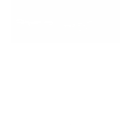
Los robots son tan pequeños que el equipo pudo
pasarlos por el ano de los ratones vivos. Usando una
sonda de ultrasonido, pudieron ver a los robots
mientras se movían a través de los dos puntos y
encontraron que los dispositivos respondían bien a la
guía del campo magnético. Se intentó lo mismo en
colon de cerdo extirpado con resultados similares.
Finalmente, estos investigadores cargaron sus robots
con viales microscópicos de medicamentos que
estaban llenos de un líquido fluorescente. Los robots