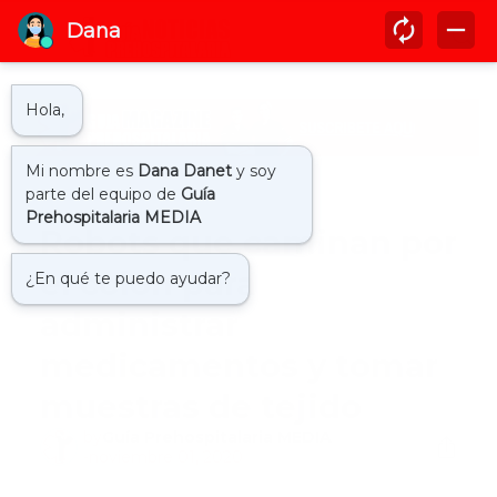
Inicio
portada
Robots que caminan por
el colon para
administrar
medicamentos y tomar
muestras de tejido
by
Guía Prehospitalaria MEDIA
-
noviembre 01, 2020