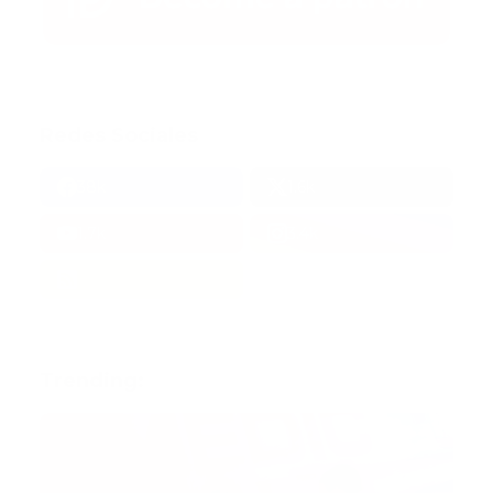
Redes Sociales
38k
1.6k
1.7k
3.4k
Trending: