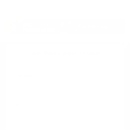
Suscribete a nuestro boletin
Una vez a la semana enviamos un correo con los
artículos más populares.
Calle 6 #21 Urbanización Juan Pablo Duarte, Santo
Domingo Este, RD. Tel.- 8294446365
Tu nombre
*
guiaprehospitalaria@gmail.com
Teléfono
+1
+1
Inicio
Nosotros
ANUNCIATE CON NOSOTROS
Correo
*
×
Permitir a www.guiaprehospitalaria.com que
Terminos y Condiciones
envíe notificaciones push vía web a su
INICIO
NOSOTROS
CONTACTANOS