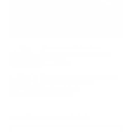
MNEMOTECNIA
Mnemotecnia SAMPLE
Guía Prehospitalaria MEDIA
-
septiembre 11, 2023
Aeronave ambulancia se
accidentó, cuatro personas
murieron
marzo 21, 2024
Mnemotecnias utilizadas por el
personal de atención
prehospitalaria
octubre 02, 2024
Suscribete a nuestro boletín