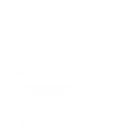
pudieron entregar sus viales a los destinos previstos y
permanecieron allí para permitir que los viales
liberaran lentamente la sustancia fluorescente, que se
detectó fácilmente con una fuente de luz.
Según los informes, fabricar estos robots es bastante
barato, y no son tóxicos y biocompatibles para las
aplicaciones previstas. También pueden fabricarse en
cantidades muy grandes, lo que será necesario para
que sean clínicamente útiles.
Tags:
portada
robots
tecnologia
Facebook
Guía Prehospitalaria MEDIA
Somos Medio de información en salud, con
especialidad en emergencias y atención