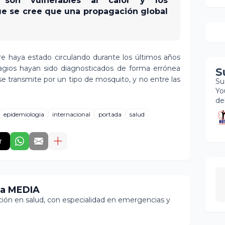
 son vulnerables al calor y los
que se cree que una propagación global
 haya estado circulando durante los últimos años
tagios hayan sido diagnosticados de forma errónea
S
 transmite por un tipo de mosquito, y no entre las
Su
Yo
de
epidemiologia
internacional
portada
salud
r
ia MEDIA
ón en salud, con especialidad en emergencias y