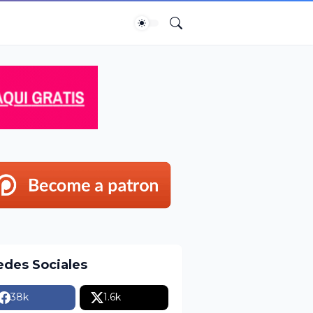
edes Sociales
38k
1.6k