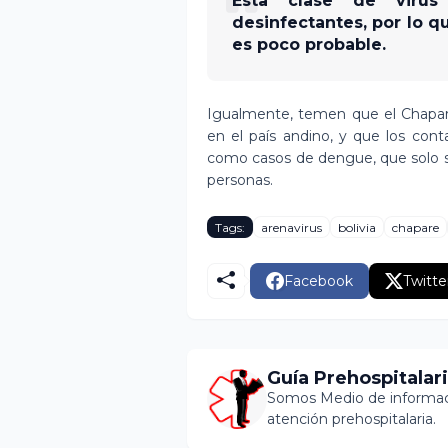
Esta clase de virus
desinfectantes, por lo 
es poco probable.
Igualmente, temen que el Chapare
en el país andino, y que los con
como casos de dengue, que solo se
personas.
Tags:
arenavirus
bolivia
chapare
Facebook
Twitte
Guía Prehospitalar
Somos Medio de informaci
atención prehospitalaria.