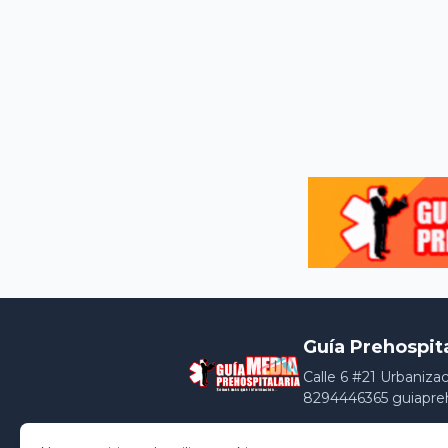
Guía Prehospit
Calle 6 #21 Urbaniza
8294446365 guiapre