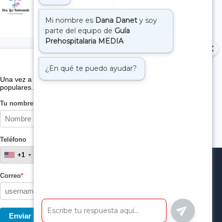
Suscribete a nuestro boletin
Una vez a la semana enviamos un correo con los artículos más
populares.
Tu nombre
*
Teléfono
+1
+1
Correo
*
Enviar