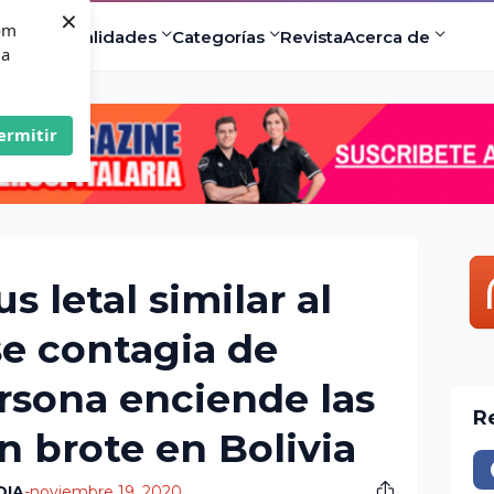
×
com
ad
Especialidades
Categorías
Revista
Acerca de
 a
ermitir
s letal similar al
se contagia de
rsona enciende las
R
un brote en Bolivia
DIA
-
noviembre 19, 2020