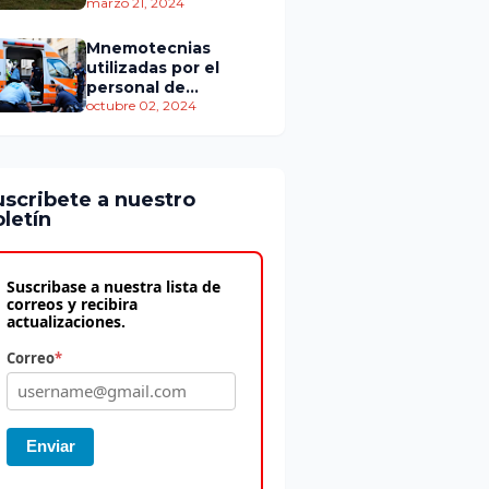
personas murieron
marzo 21, 2024
Mnemotecnias
utilizadas por el
personal de
atención
octubre 02, 2024
prehospitalaria
uscribete a nuestro
letín
Suscribase a nuestra lista de
correos y recibira
actualizaciones.
Correo
*
Enviar