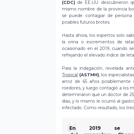
(CDC)
de EE.UU. descubrieron q
mismo nombre de la provincia bol
se puede contagiar de persona 
posibles futuros brotes.
Hasta ahora, los expertos solo sab
la orina o excrementos de rata
ocasionado en el 2019, cuando se r
reflejando el elevado índice de leta
Para la indagación, revelada an
Tropical
(ASTMH)
, los especialist
arroz de 65 años posiblemente 
roedores, y luego contagió a los m
determinaron que un doctor de 25
días, y lo mismo le ocurrió al gas
infectado. Como resultado, los tres 
En 2019 se regi