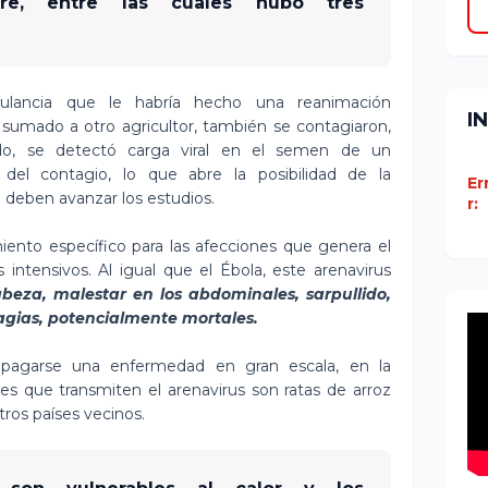
are, entre las cuales hubo tres
lancia que le habría hecho una reanimación
I
, sumado a otro agricultor, también se contagiaron,
ado, se detectó carga viral en el semen de un
 del contagio, lo que abre la posibilidad de la
Er
 deben avanzar los estudios.
r:
miento específico para las afecciones que genera el
 intensivos. Al igual que el Ébola, este arenavirus
abeza, malestar en los abdominales, sarpullido,
agias, potencialmente mortales.
opagarse una enfermedad en gran escala, en la
es que transmiten el arenavirus son ratas de arroz
tros países vecinos.