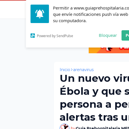
Permitir a www.guiaprehospitalaria.
Inicio
Actualid
que envíe notificaciones push vía web
su computadora.
Bloquear
P
Powered by SendPulse
Inicio
arenavirus
Un nuevo viru
Ébola y que 
persona a pe
alertas tras 
by
Guía Prehospitalaria ME