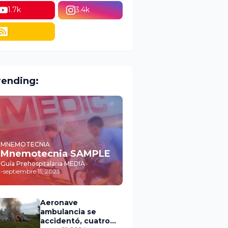
1.7k
3.4k
rending:
MNEMOTECNIA
Mnemotecnia SAMPLE
Guía Prehospitalaria MEDIA
-
septiembre 11, 2023
Aeronave
ambulancia se
accidentó, cuatro