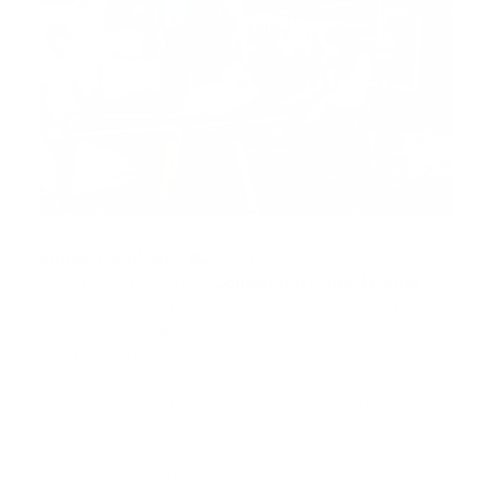
Santo Domingo, RD.-
En el segundo boletín del
Operativo Navideño
“Compromiso por la Vida”
, el
COE reportó 11 muertes producto de 90 accidentes
de tránsito, de los cuales también resultaron
afectadas 113 personas.
De este total de fallecidos, ocho ocurrieron dentro del
operativo de seguridad vial y tres fuera de este.
De los 90 accidentes registrados, 74 involucraron