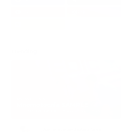
1.7k
3.4k
Trending:
MNEMOTECNIA
Mnemotecnia SAMPLE
Guía Prehospitalaria MEDIA
-
septiembre 11, 2023
Aeronave ambulancia se