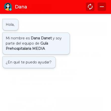
Inicio
coe
Boletín #2 del Centro de
Operaciones de
Emergencias COE
by
Guía Prehospitalaria MEDIA
-
diciembre 26, 2020