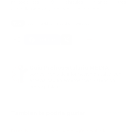
motocicletas, 19 vehículos livianos, tres
atropellamientos y tres vehículos pesados.
Tags:
coe
navidad
noticias
portada
Facebook
Guía Prehospitalaria MEDIA
Somos Medio de información en salud, con
especialidad en emergencias y atención
prehospitalaria.
También te podría gustar
Ver todo
Error:
No se ha encontrado ningún resultado