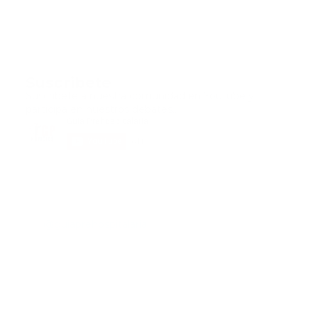
Suscribete
Suscribete a nuestra comunidad en Youtube y
participa en nuestros debates..
@guiaprehospitalaria