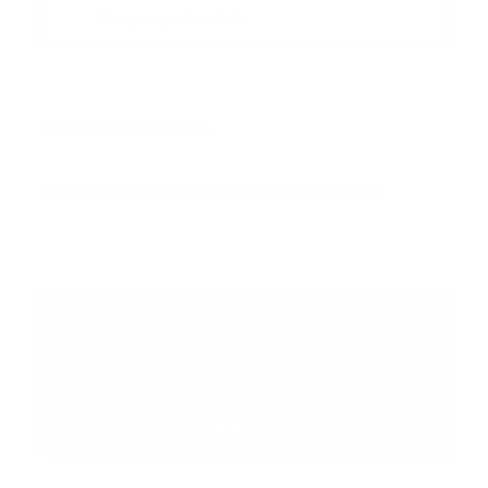
Entregado por SendPulse
INTERNACIONAL
Error:
No se ha encontrado ningún resultado