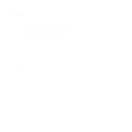
Tags:
enfemeria
portada
Facebook
Guía Prehospitalaria MEDIA
Somos Medio de información en salud, con
especialidad en emergencias y atención
prehospitalaria.
También te podría gustar
Ver todo
Error:
No se ha encontrado ningún resultado