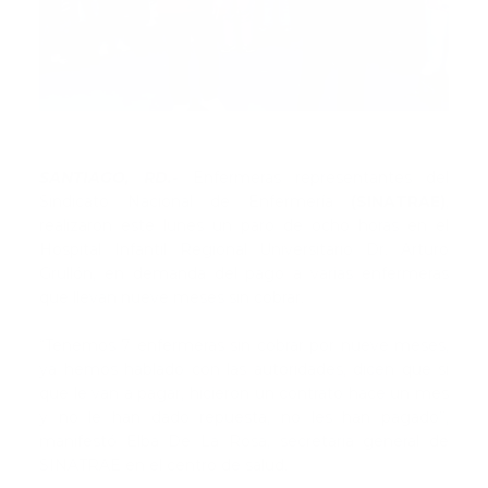
SANTIAGO, RD.-
Enfermeras representantes del
Sindicato Nacional de Enfermería
(SINATRAE)
,
realizaron este lunes un paro de ocho horas en el
Hospital Infantil Regional Universitario Dr. Arturo
Grullón, en demanda del pago a varias enfermeras
que llevan nueve meses sin cobrar.
“Tenemos 7 enfermeras sin cobrar por nueve meses,
ya hemos hablado con las autoridades, dicen que si
que le van a pagar, hicieron un contrato hace un mes
y no le han dado repuesta, no les han pagado”,
manifestó Elba De La Rosa, secretaria general de
SINATRAE en el centro de salud.