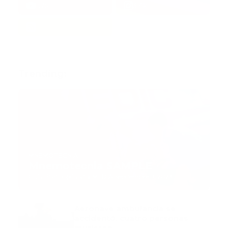
1.7k
3.4k
Trending:
MNEMOTECNIA
Mnemotecnia SAMPLE
Guía Prehospitalaria MEDIA
-
septiembre 11, 2023
Aeronave ambulancia se
accidentó, cuatro personas
murieron