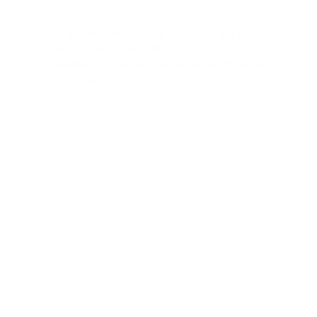
Las enfermeras que laboran en la
unidad de Covid 19, solo están
atendiendo las emergencias que se
presenten.
Los manifestantes hicieron un llamado a las
autoridades y advirtieron que este paro es solo un
calentamiento.
“Si no nos dan respuesta volvemos y lo hacemos por
24 y si no nos dan respuesta lo vamos a hacer
indefinido, si no nos dan respuesta vamos a seguir, si
enfermería no se atiende como se debe atender esto
no se sabe donde vaya a parar”, aseguró.
De su lado el director regional del Servicio Nacional
de Salud, prometió gestionar el pago a las enfermeras
en huelga lo más antes posible.