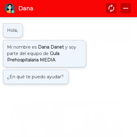
Inicio
enfemeria
Personal de enfermería
paraliza labores
by
Guía Prehospitalaria MEDIA
-
diciembre 01, 2020