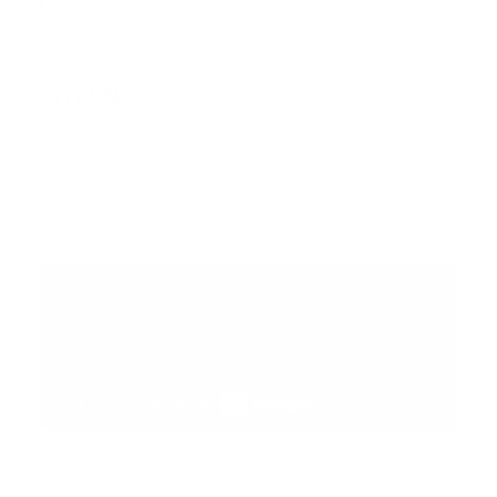
INTERNACIONAL
Error:
No se ha encontrado ningún resultado