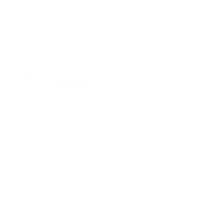
Suscribete
Suscribete a nuestra comunidad en Youtube y
participa en nuestros debates..
@guiaprehospitalaria