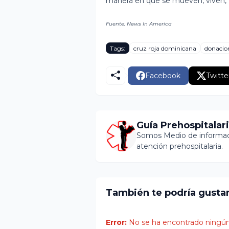
manera en que se mueven, viven, t
Fuente: News In America
Tags:
cruz roja dominicana
donacio
Facebook
Twitte
Guía Prehospitalar
Somos Medio de informaci
atención prehospitalaria.
También te podría gusta
Error:
No se ha encontrado ningún