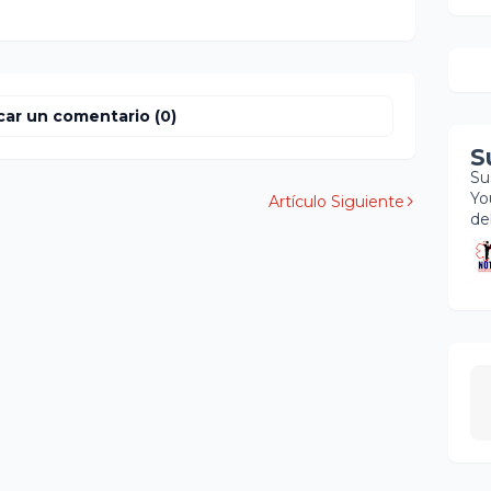
car un comentario (0)
S
Su
Yo
Artículo Siguiente
de