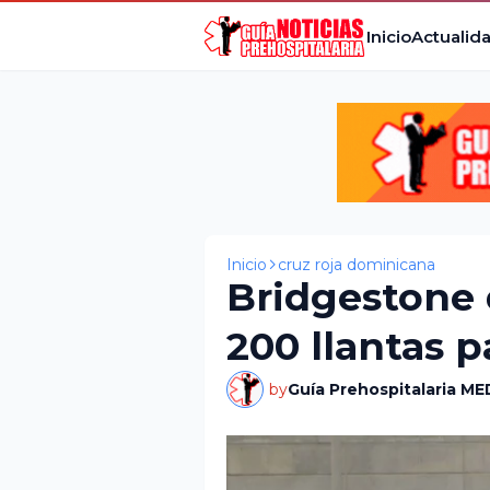
Inicio
Actualid
Inicio
cruz roja dominicana
Bridgestone 
200 llantas 
by
Guía Prehospitalaria ME