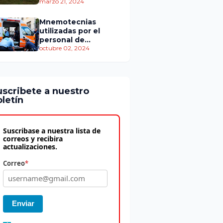
personas murieron
marzo 21, 2024
Mnemotecnias
utilizadas por el
personal de
atención
octubre 02, 2024
prehospitalaria
uscribete a nuestro
letín
Suscribase a nuestra lista de
correos y recibira
actualizaciones.
Correo
*
Enviar