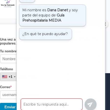
Suscribete a nuestro boletin
Una vez a la semana enviamos un correo con los artículos más
populares.
Tu nombre
*
Teléfono
+1
+1
Correo
*
Enviar