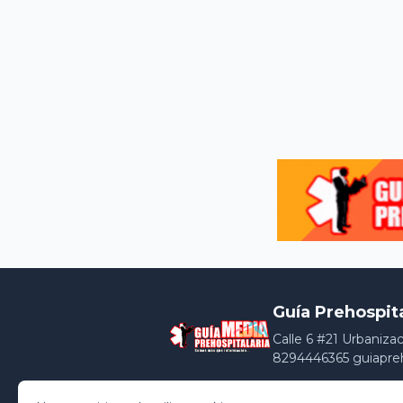
Guía Prehospit
Calle 6 #21 Urbaniza
8294446365 guiapre