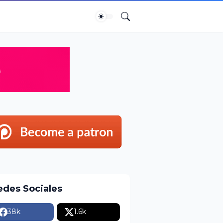
edes Sociales
38k
1.6k