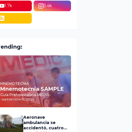
1.7k
3.4k
rending:
MNEMOTECNIA
Mnemotecnia SAMPLE
Guía Prehospitalaria MEDIA
-
septiembre 11, 2023
Aeronave
ambulancia se
accidentó, cuatro