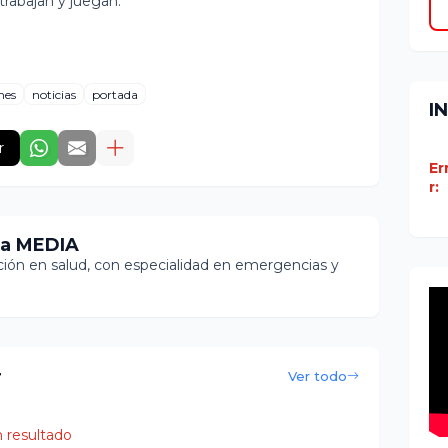
rabajan y juegan.
nes
noticias
portada
I
r
Er
r:
ia MEDIA
ón en salud, con especialidad en emergencias y
r
Ver todo
 resultado