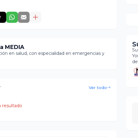
r
S
ia MEDIA
Su
ón en salud, con especialidad en emergencias y
Yo
de
r
Ver todo
 resultado