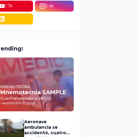
1.7k
3.4k
rending:
MNEMOTECNIA
Mnemotecnia SAMPLE
Guía Prehospitalaria MEDIA
-
septiembre 11, 2023
Aeronave
ambulancia se
accidentó, cuatro