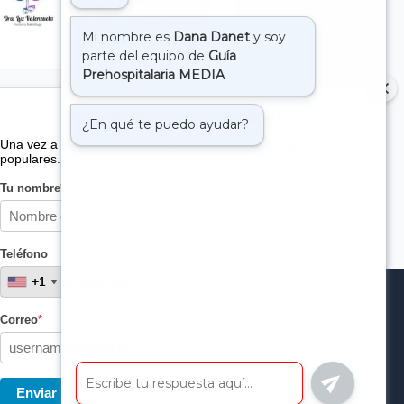
Suscribete a nuestro boletin
Una vez a la semana enviamos un correo con los artículos más
populares.
Tu nombre
*
Teléfono
+1
+1
Correo
*
Enviar