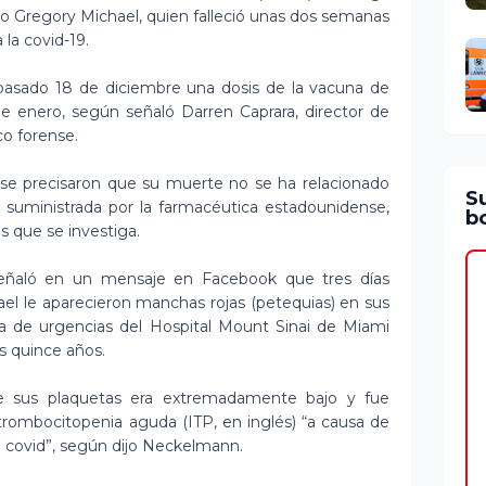
go Gregory Michael, quien falleció unas dos semanas
 la covid-19.
l pasado 18 de diciembre una dosis de la vacuna de
de enero, según señaló Darren Caprara, director de
co forense.
ense precisaron que su muerte no se ha relacionado
S
a suministrada por la farmacéutica estadounidense,
bo
s que se investiga.
eñaló en un mensaje en Facebook que tres días
hael le aparecieron manchas rojas (petequias) en sus
ala de urgencias del Hospital Mount Sinai de Miami
os quince años.
de sus plaquetas era extremadamente bajo y fue
trombocitopenia aguda (ITP, en inglés) “a causa de
la covid”, según dijo Neckelmann.