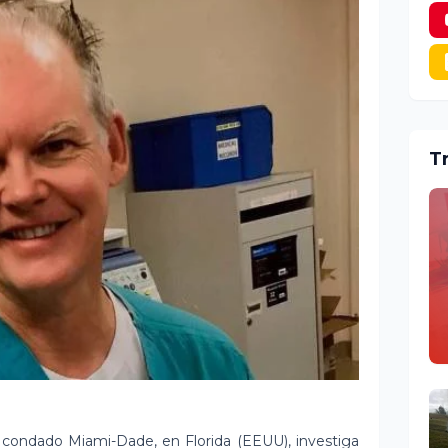
T
l condado Miami-Dade, en Florida (EEUU), investiga