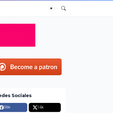
edes Sociales
38k
1.6k