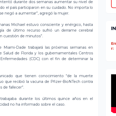
intentó durante dos semanas aumentar su nivel de
odo el país participaron en su cuidado. No importa lo
s se negó a aumentar”, agregó la mujer.
anas Michael estuvo consciente y enérgico, hasta
I
ía de último recurso sufrió un derrame cerebral
en cuestión de minutos”.
Er
de Miami-Dade trabajará las próximas semanas en
r:
 Salud de Florida y los gubernamentales Centros
 Enfermedades (CDC) con el fin de determinar la
nicado que tienen conocimiento “de la muerte
duo que recibió la vacuna de Pfizer-BioNTech contra
 de fallecer”.
trabajaba durante los últimos quince años en el
acidad no ha informado sobre el caso.