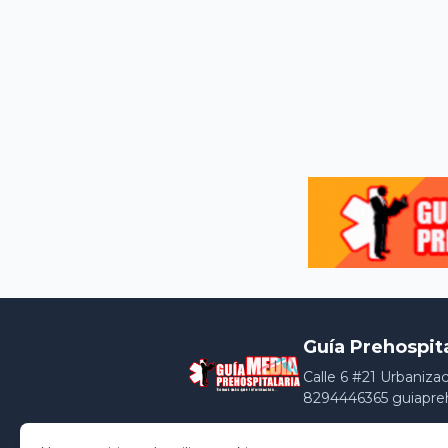
Guía Prehospit
Calle 6 #21 Urbaniza
8294446365 guiapre