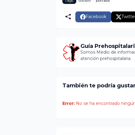
Tags:
covid19
portada
Facebook
Twitte
Guía Prehospitalar
Somos Medio de informaci
atención prehospitalaria.
También te podría gusta
Error:
No se ha encontrado ningún