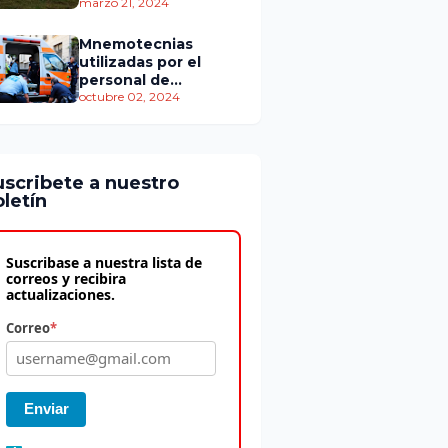
personas murieron
marzo 21, 2024
Mnemotecnias
utilizadas por el
personal de
atención
octubre 02, 2024
prehospitalaria
uscribete a nuestro
letín
Suscribase a nuestra lista de
correos y recibira
actualizaciones.
Correo
*
Enviar