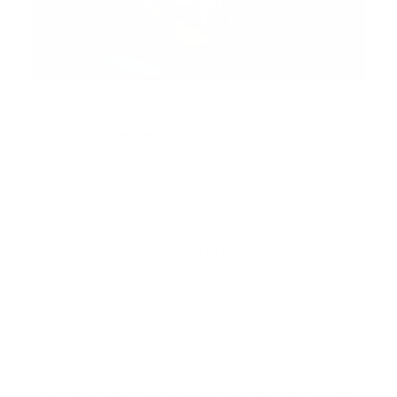
Caracas, Venezuela.-
La crisis por la que atraviesa
Venezuela mermó mucho los servicios de
ambulancia
y generó un vacío que está siendo
llenado por voluntarios listos para salvar vidas en las
calles de Caracas.
Se hacen llamar
Ángeles de las Vías
y usan insumos
médicos donados y fondos de organizaciones
internacionales. No cobran por sus servicios, pero
unos 40 socorristas afirman que están disponibles
para intervenir con motocicletas y ambulancias cada
vez que se los necesite.
Jonathan Quantip, de 44 años, dice que él y Zuly