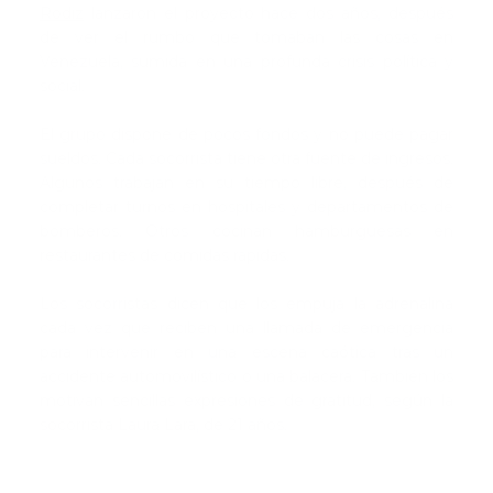
Rodiz
lanzaron el proyecto hace dos años, después
de ver el rumbo que tomaban las cosas en
Venezuela, sumida en una profunda crisis política y
social.
El grupo dispone de pocos fondos y no puede pagar
sueldos. Cada socorrista tiene otra fuente de ingresos.
Algunos trabajan en su tiempo libre, después de
completar turnos en hospitales y departamentos de
bomberos. Otros cocinan hamburguesas en
restaurantes de comidas rápidas.
Los socorristas dicen que los empuja la adrenalina
cada vez que reciben una llamada de emergencia
para intervenir en una escena caótica tras un
accidente automovilístico o una balacera. También los
motivan sencillas expresiones de gratitud, según la
socorrista Laura Lara, de 21 años.