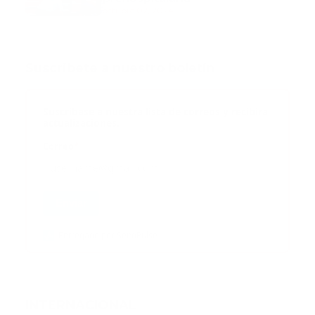
octubre 02, 2024
Suscribete a nuestro boletín
Suscribase a nuestra lista de correos y recibira
actualizaciones.
Correo
*
Enviar
Entregado por SendPulse
INTERNACIONAL