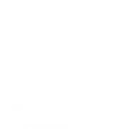
El doctor Luis Richard, cirujano especializado en
traumas, dio clases a muchos miembros de Ángeles
de las Vías, a quienes describe como “estrellas”. Dijo
que no hay suficientes socorristas para satisfacer las
necesidades.
Richard, quien hace poco emigró a Costa Rica, dijo
que a menudo los socorristas son la diferencia entre
la vida y la muerte.
“El 50% de los pacientes vive o muere por la atención
prehospitalaria”, manifestó. “Ellos hacen la diferencia”.
Fuente: Diario Libre /AP Venezuela
Tags:
angeles
aph
portada
prehospitalario
venezuela
Facebook