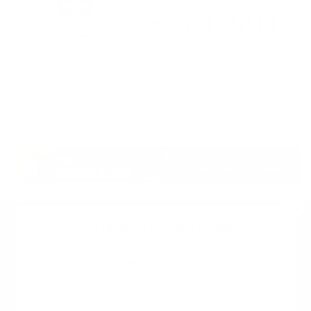
Suscribete a nuestro boletin
Una vez a la semana enviamos un correo con los
artículos más populares.
Calle 6 #21 Urbanización Juan Pablo Duarte, Santo
Domingo Este, RD. Tel.- 8294446365
Tu nombre
*
guiaprehospitalaria@gmail.com