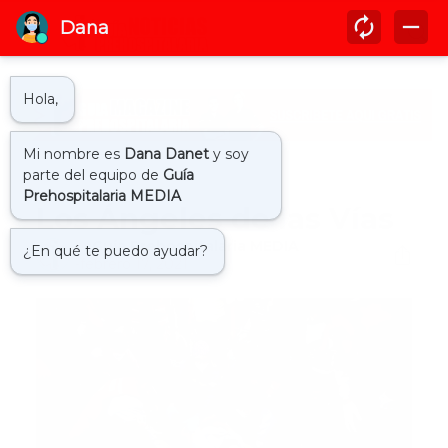
Inicio
angeles
Los Ángeles de las Vías
by
Guía Prehospitalaria MEDIA
-
febrero 17, 2021