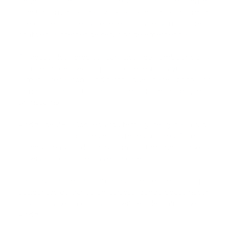
tiene una edición impresa. Están pendientes
constantemente de walkie-talkies que informan
acerca de lo que sucede en la calle y monitorean
chats en la internet de servicios de emergencia.
A veces los propios servicios de ambulancia y
bomberos del sector público necesitan ayuda y los
llaman, señalaron. Indicaron que hace poco los
llamaron cuando un camión de bomberos se quedó
sin gasolina.
Rodiz, de 38 años, es arquitecta y se gana la vida
administrando portales en las redes sociales. Aprendió
las cosas básicas de los socorristas tomando cursos y
observando a los demás en la calle.
La mayoría de las llamadas que reciben son por
accidentes de tráfico en Caracas, donde pocos hacen
caso a los semáforos y las señales de tráfico, según
Rodiz.