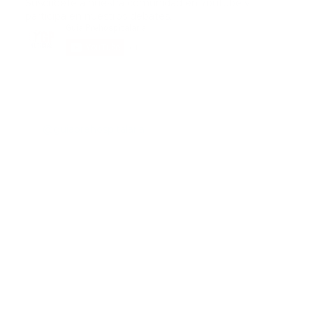
Suscribete a nuestra comunidad en Youtube y
participa en nuestros debates..
@guiaprehospitalaria