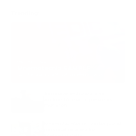
Trending:
MNEMOTECNIA
Mnemotecnia SAMPLE
Guía Prehospitalaria MEDIA
-
septiembre 11, 2023
Aeronave ambulancia se
accidentó, cuatro personas
murieron
marzo 21, 2024
Mnemotecnias utilizadas por el
personal de atención
prehospitalaria