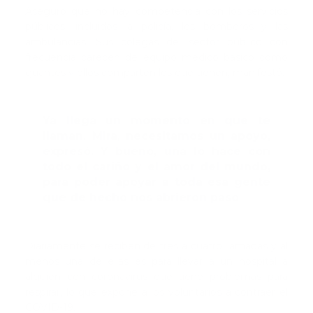
Aseguró que no hay competencia con los servicios
públicos, incluidos la policía, los bomberos y las
ambulancias. Sus colegas del sector público con
frecuencia carecen de equipo médico básico como
guantes y ellos comparten los que tienen, manifestó.
Ya llega un momento en que te
llaman. Mira, necesitamos un apoyo,
expresó. Y bueno, una lo hace con
todo el cariño y el amor del mundo,
para poder apoyar a toda esa gente
que de hecho nos abrieron paso
Diariamente se reciben de tres a cuatro llamadas y al
menos una de ellas es para llevar a un hospital a
alguien con coronavirus que tiene problemas para
respirar, lo que expone a los voluntarios a contraer el
COVID-19.