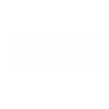
Error:
No se ha encontrado ningún resultado
Suscribete