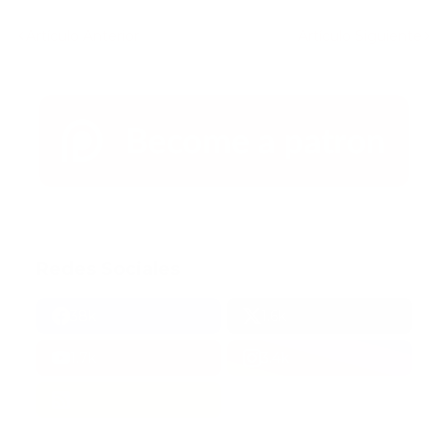
Artículo Anterior
Artículo Siguiente
Redes Sociales
38k
1.6k
1.7k
3.4k