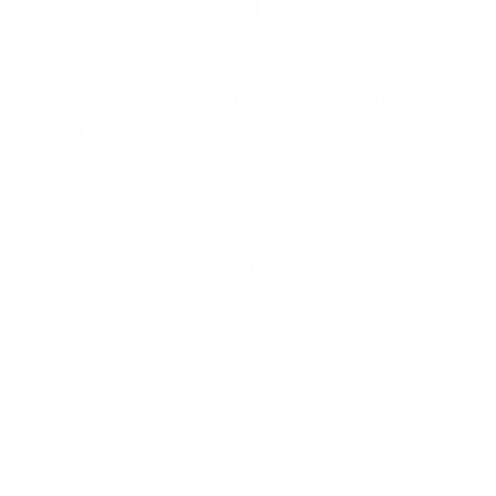
Guía Prehospitalaria MEDIA
Somos Medio de información en salud, con
especialidad en emergencias y atención
prehospitalaria.
También te podría gustar
Ver todo
Error:
No se ha encontrado ningún resultado
Publicar un comentario (0)