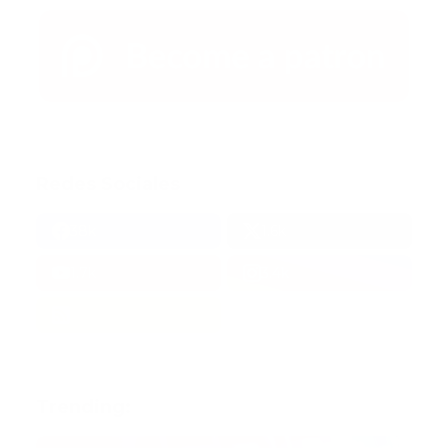
Redes Sociales
38k
1.6k
1.7k
3.4k
Trending: