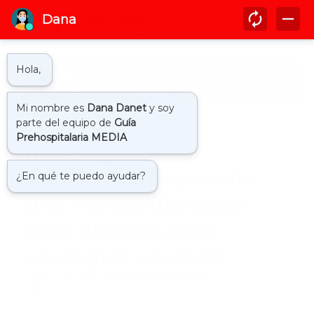
Inicio
internacional
investigadores
mexicanos desarrolló
una mascarilla nasal
para disminuir los
contagios covid-19
by
Guía Prehospitalaria MEDIA
-
marzo 13, 2021