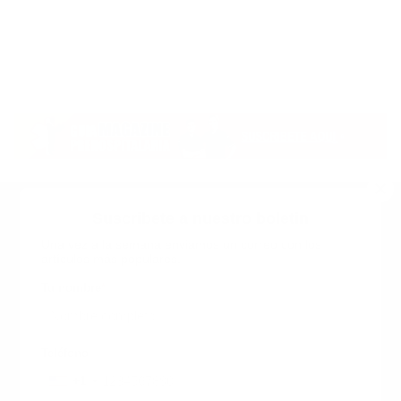
Suscribete a nuestro boletin
Una vez a la semana enviamos un correo con los
artículos más populares.
Calle 6 #21 Urbanización Juan Pablo Duarte, Santo
Domingo Este, RD. Tel.- 8294446365
Tu nombre
*
guiaprehospitalaria@gmail.com
Teléfono
+1
+1