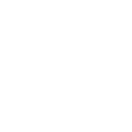
cotidianas que requieren su retiro, como comer,
beber o en consultas odontológicas.
El coordinador del proyecto, Gustavo Acosta
Altamirano, científico de la Escuela Superior de
Medicina (ESM), indicó que la mascarilla nasal
'Mask
Eating'
surgió como una necesidad de contar con
mayores elementos de protección sanitaria, sobre
todo ante las variantes del SARS-CoV-2 que son más
contagiosas.
De esa forma, se podrá contar con
mayor protección, sobre todo
cuando es difícil mantener sana
distancia, comentó el experto
El uso de esta mascarilla está pensado
principalmente para restaurantes, vuelos de larga