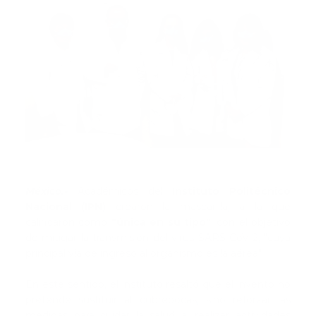
México.-
Académicos del
Instituto Politécnico
Nacional (IPN)
crearon la mascarilla, a la que
calificaron como
"única en su tipo"
, con el objetivo
de mitigar la transmisión del virus SARS-CoV-2, "cuya
principal vía de ingreso al organismo es la aérea".
En este sentido, el instituto resaltó que el invento no
pretende sustituir al cubrebocas, sino reforzar las
medidas para cuidar la salud al realizar actividades