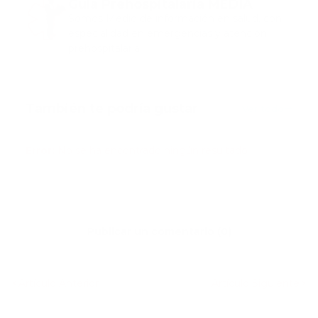
Guía Prehospitalaria MEDIA
Somos Medio de información en salud, con
especialidad en emergencias y atención
prehospitalaria.
También te podría gustar
Ver todo
Error:
No se ha encontrado ningún resultado
Publicar un comentario (0)
Artículo Anterior
Artículo Siguiente