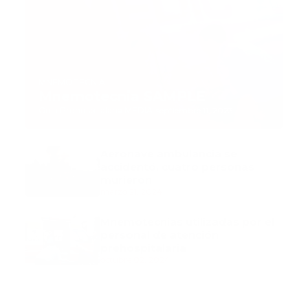
MNEMOTECNIA
Mnemotecnia SAMPLE
Guía Prehospitalaria MEDIA
-
septiembre 11, 2023
Aeronave ambulancia se
accidentó, cuatro personas
murieron
marzo 21, 2024
Mnemotecnias utilizadas por el
personal de atención
prehospitalaria
octubre 02, 2024