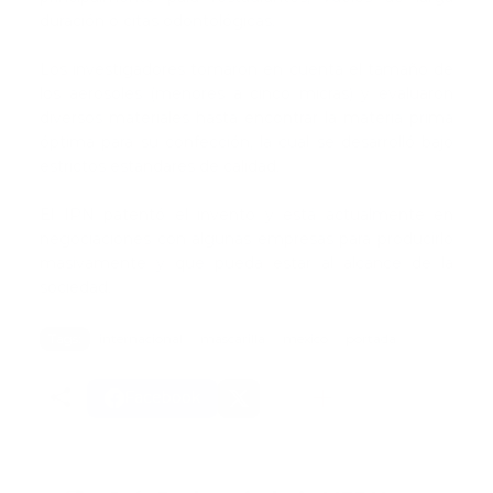
duración o citas odontológicas.
Los investigadores tomaron en cuenta el tamaño de
los aerosoles (menores a cinco micras) y evaluaron
diversos materiales hasta encontrar la materia prima
óptima para su confección, la cual se desarrolló bajo
estrictos estándares de calidad.
El IPN patentó el invento y está actualmente en
negociaciones con algunas empresas para producirlo
masivamente y que pueda estar al alcance de la
sociedad.
Tags:
internacional
mascarilla
mexico
portada
Facebook