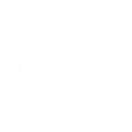
100 % al finalizar el año.
Tags:
911
portada
republica dominicana
salud
Facebook
Guía Prehospitalaria MEDIA
Somos Medio de información en salud, con
especialidad en emergencias y atención
prehospitalaria.
También te podría gustar
Ver todo
Error:
No se ha encontrado ningún resultado