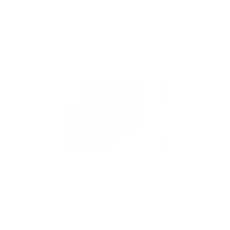
En un comunicado de prensa, Mota destacó que, en
sus siete años de gestión, el Sistema alcanzó “un alto
nivel” de satisfacción por parte de los usuarios de un
90 % y trabaja “arduamente” para alcanzar niveles
superiores.
Mota dijo que el 9-1-1 es un servicio que atiende las
emergencias de los dominicanos y quienes visitan al
país, demostrado en las más de 11,500 llamadas
recibidas por día y las más de 2,000 emergencias
atendidas diariamente, las cuales no han bajado sus
niveles.