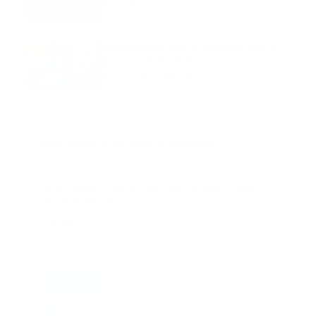
murieron
marzo 21, 2024
Mnemotecnias utilizadas por el
personal de atención
prehospitalaria
octubre 02, 2024
Suscribete a nuestro boletín
Suscribase a nuestra lista de correos y recibira
actualizaciones.
Correo
*
Enviar
Entregado por SendPulse