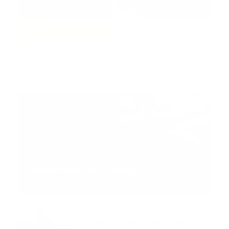
1.7k
3.4k
Trending:
MNEMOTECNIA
Mnemotecnia SAMPLE
Guía Prehospitalaria MEDIA
-
septiembre 11, 2023
Aeronave ambulancia se
accidentó, cuatro personas