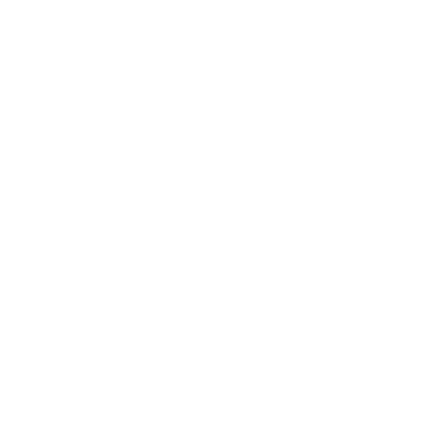
“Para fortalecer y mejorar el servicio que ofrece,
desde el gobierno dominicano se están realizando las
inversiones necesarias, con el inicio de un proceso de
adquisición de 60 ambulancias, 45 básicas y 15
avanzadas, que se incluirán en el proceso de
expansión del Sistema 9-1-1 hacia la zona fronteriza”,
se indicó.
El titular del Sistema de Emergencias estuvo
acompañado del director del Servicio Nacional de
Salud (SNS), Mario Lama, quien confirmó que esta
institución contratará 183 unidades de ambulancia
para fortalecer los servicios en los sitios donde opera,
además de trabajar en el reclutamiento y selección
del personal.
El Sistema 9-1-1 tiene presencia en 25 provincias del
territorio nacional donde cubre alrededor de nueve
millones de habitantes, abarcando en la actualidad el
91.7 % de la población, con la proyección de cubrir el