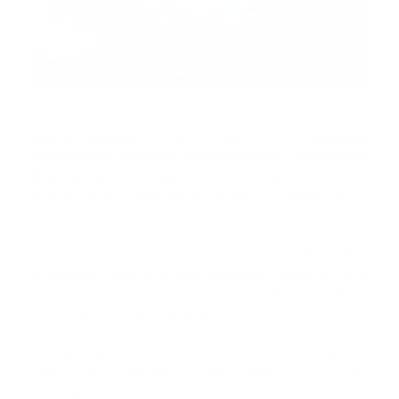
Santo Domingo.-
El director ejecutivo del
Sistema
Nacional de Atención a Emergencias y Seguridad
9-1-1
, general de brigada Vicente Mota, exhortó este
martes a la población a seguir confiando en la
institución que dirige.
“Este servicio público es una conquista del pueblo
dominicano que llegó para quedarse”, expresó Mota
en una entrevista en el programa radial “El Gobierno
de la Mañana”, transmitido por la Z 101 FM.
Destacó que el 9-1-1 no solo logra salvar miles de
vidas, sino también prevenir delitos y resolver
investigaciones relacionadas a los mismos.