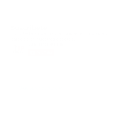
Suscribete
Suscribete a nuestra comunidad en Youtube y
participa en nuestros debates..
@guiaprehospitalaria