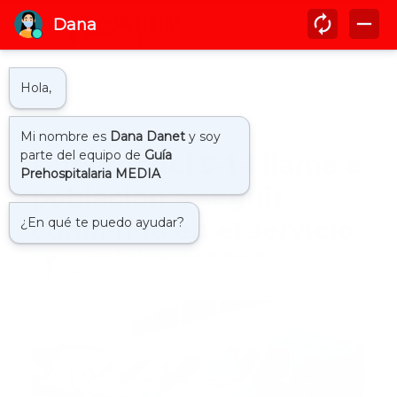
Inicio
911
Director del 9-1-1 llama a
población a seguir
confiando en el servicio
by
Guía Prehospitalaria MEDIA
-
abril 28, 2021