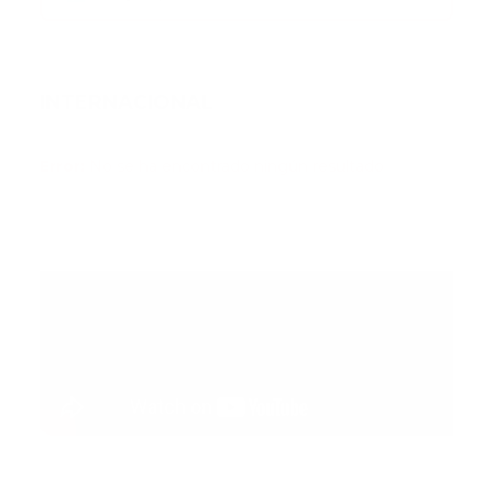
INTERNACIONAL
Error:
No se ha encontrado ningún resultado