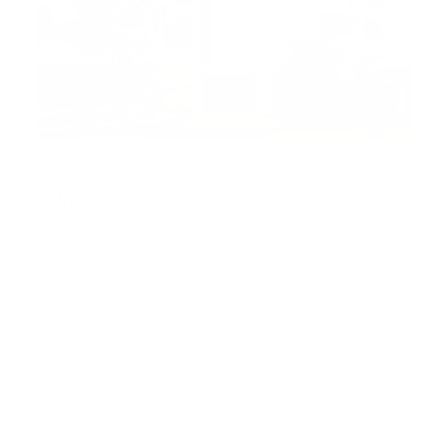
SANTO DOMINGO, RD.-
El doctor Wilson Roa, quien
presidió el Colegio Médico Dominicano en el período
2017-2019, expresó que cinco movimientos médicos
le han propuesto presentar su candidatura a
presidencia del colegio y está considerando hacerlo
de manera formal.
El doctor explicó que en su momento presentaría su
propuesta para ganar el voto de los médicos en el
proceso electoral que se realizará el segundo
miércoles de noviembre del presente año.