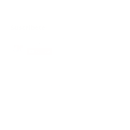
Suscribete
Suscribete a nuestra comunidad en Youtube y
participa en nuestros debates..
@guiaprehospitalaria