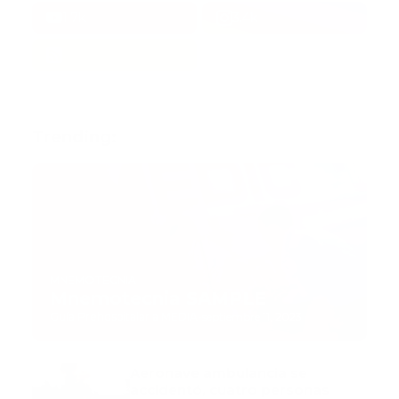
1.7k
3.4k
Trending:
MNEMOTECNIA
Mnemotecnia SAMPLE
Guía Prehospitalaria MEDIA
-
septiembre 11, 2023
Aeronave ambulancia se
accidentó, cuatro personas