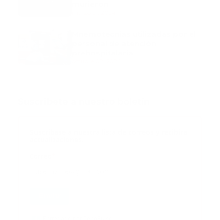
murieron
marzo 21, 2024
Mnemotecnias utilizadas por el
personal de atención
prehospitalaria
octubre 02, 2024
Suscribete a nuestro boletín
Suscribase a nuestra lista de correos y recibira
actualizaciones.
Correo
*
Enviar
Entregado por SendPulse