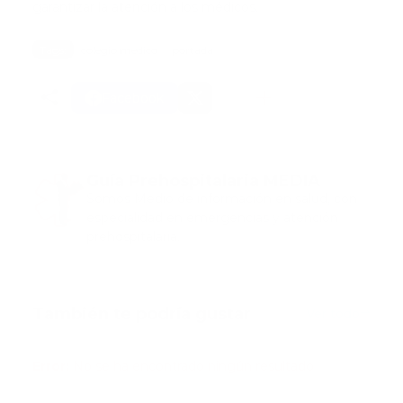
garantizar la atención a los médicos.
Tags:
colegio medico
portada
Facebook
Guía Prehospitalaria MEDIA
Somos Medio de información en salud, con
especialidad en emergencias y atención
prehospitalaria.
También te podría gustar
Ver todo
Error:
No se ha encontrado ningún resultado