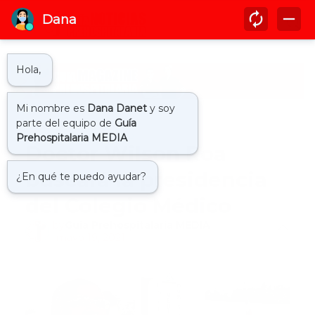
Inicio
colegio medico
Doctor Wilson Roa
buscará la presidencia
del Colegio Médico
by
Guía Prehospitalaria MEDIA
-
mayo 19, 2021