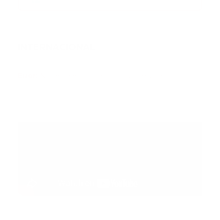
INTERNACIONAL
Error:
No se ha encontrado ningún resultado