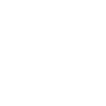
Sería la tercera propuesta que se presenta para los
comisiones, ya han presentado su candidatura el
doctor Senén Caba y el doctor Luis Peña Núñez.
Entre sus logros el doctor destacó el acuerdo que
firmó con el Consejo Nacional de Seguridad Social,
con el Ministerio de Trabajo como intermediario, a raíz
del cual el consejo emitió la Resolución 471-2, que
establece el aumento de la cápita, aumentó de 200
pesos a la consulta médica, aumento de 300 pesos
por habitación por día a las clínicas, inclusión de 36
procedimientos en el catálogo de servicios y 13
fármacos, incluyendo dos de alto costo.
Explicó que su gestión logró sacar del olvido la Ley
414-89 que establece la pensión de los médicos con
el 100 por ciento de su último salario, esto a través de
un acuerdo con el Ministerio de Salud Pública, en el
que también se establece la terminación del hospital
ubicado en la Ciudad Sanitaria de la Salud, para