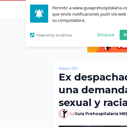
Permitir a www.guiaprehospitalaria.
Inicio
Actualid
que envíe notificaciones push vía web
su computadora.
Bloquear
P
Powered by SendPulse
Inicio
911
Ex despachad
una demanda
sexual y racia
by
Guía Prehospitalaria ME