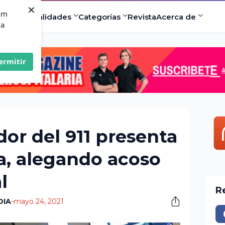
×
com
ad
Especialidades
Categorías
Revista
Acerca de
 a
ermitir
or del 911 presenta
, alegando acoso
l
R
DIA
-
mayo 24, 2021