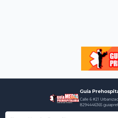
Guía Prehospit
Calle 6 #21 Urbaniza
8294446365 guiapre