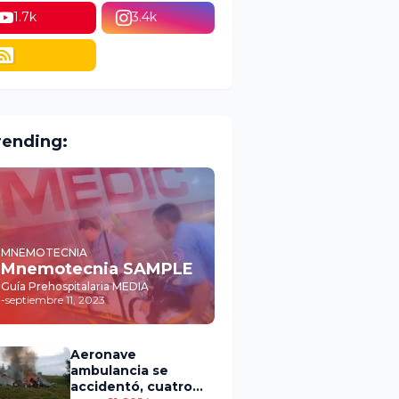
1.7k
3.4k
rending:
MNEMOTECNIA
Mnemotecnia SAMPLE
Guía Prehospitalaria MEDIA
-
septiembre 11, 2023
Aeronave
ambulancia se
accidentó, cuatro