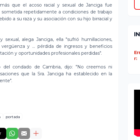
ás que el acoso racial y sexual de Janciga fue
e sometida repetidamente a condiciones de trabajo
bido a su raza y su asociación con su hijo birracial y
I
 sexual, alega Janciga, ella "sufrió humillaciones,
 vergüenza y ... pérdida de ingresos y beneficios
Er
ación y oportunidades profesionales perdidas".
r:
o del condado de Cambria, dijo: "No creemos ni
aciones que la Sra. Janciga ha establecido en la
ente".
a
portada
r