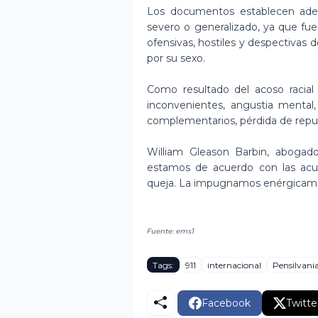
Los documentos establecen adem
severo o generalizado, ya que fu
ofensivas, hostiles y despectivas de
por su sexo.
Como resultado del acoso racial y
inconvenientes, angustia mental,
complementarios, pérdida de reput
William Gleason Barbin, abogad
estamos de acuerdo con las acus
queja. La impugnamos enérgicam
Fuente: ems1
Tags:
911
internacional
Pensilvani
Facebook
Twitte