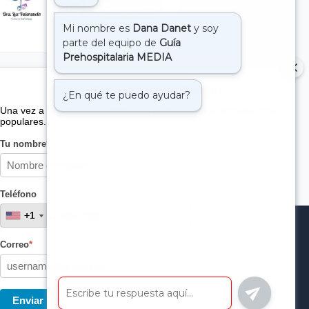
Suscribete a nuestro boletin
Una vez a la semana enviamos un correo con los artículos más
populares.
Tu nombre
*
Teléfono
+1
+1
Correo
*
Enviar