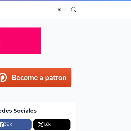
edes Sociales
38k
1.6k