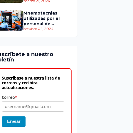
personas murieron
marzo 21, 2024
Mnemotecnias
utilizadas por el
personal de
atención
octubre 02, 2024
prehospitalaria
uscribete a nuestro
letín
Suscribase a nuestra lista de
correos y recibira
actualizaciones.
Correo
*
Enviar