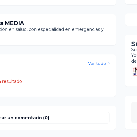
ia MEDIA
ón en salud, con especialidad en emergencias y
S
Su
Yo
de
r
Ver todo
 resultado
car un comentario (0)