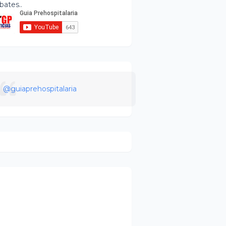
bates..
@guiaprehospitalaria