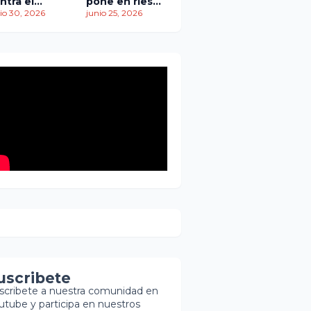
ntra el
pone en riesgo
empo: más
io 30, 2026
traslado de
junio 25, 2026
 1,450
paciente
ertos
pediátrica
entras
scatistas
ntinúan la
squeda de
brevivientes
uscribete
scribete a nuestra comunidad en
utube y participa en nuestros