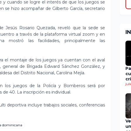
e y cuando se logre el interés de que los juegos se
ien se hizo acompañar de Gilberto García, secretario
 de Jesús Rosario Quezada, reveló que la sede se
I
uentro a través de la plataforma virtual zoom y en
a mostró las facilidades, principalmente las
ra el montaje de los juegos ya cuentan con el aval
nal, general de Brigada Edward Sánchez González, y
Pa
desa del Distrito Nacional, Carolina Mejía.
cu
cr
en
jul
 en los juegos de la Policía y Bomberos será por
de
e 40. La inscripción es individual.
ti deportiva incluye trabajos sociales, conferencias
Ve
ca dominicana
un