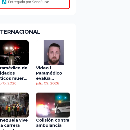
Entregado por SendPulse
NTERNACIONAL
ramédico de
Video l
idados
Paramédico
íticos muere
evalúa
 accidente
io 18, 2026
acuerdo de
julio 09, 2026
 tránsito
culpabilidad en
escandaloso
caso de
contaminación
con fluidos
corporales
nezuela vive
Colisión contra
a carrera
ambulancia