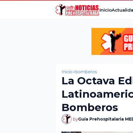
Inicio
Actualid
Inicio
bomberos
La Octava Ed
Latinoameric
Bomberos
by
Guía Prehospitalaria ME