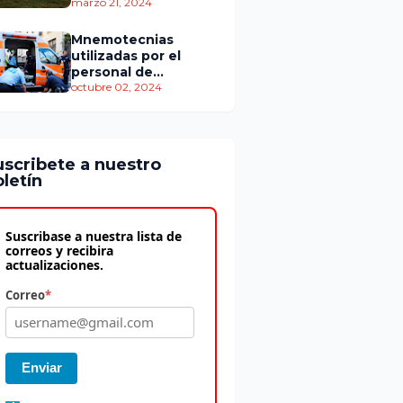
personas murieron
marzo 21, 2024
Mnemotecnias
utilizadas por el
personal de
atención
octubre 02, 2024
prehospitalaria
uscribete a nuestro
letín
Suscribase a nuestra lista de
correos y recibira
actualizaciones.
Correo
*
Enviar