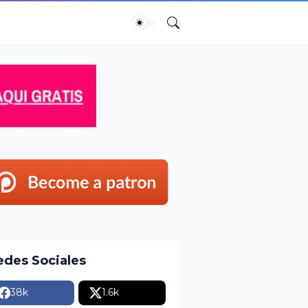
edes Sociales
38k
1.6k