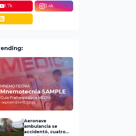
1.7k
3.4k
rending:
MNEMOTECNIA
Mnemotecnia SAMPLE
Guía Prehospitalaria MEDIA
-
septiembre 11, 2023
Aeronave
ambulancia se
accidentó, cuatro