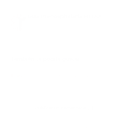
Guía Prehospitalaria MEDIA
Somos Medio de información en salud, con
especialidad en emergencias y atención
prehospitalaria.
También te podría gustar
Ver todo
Error:
No se ha encontrado ningún resultado
Publicar un comentario (0)