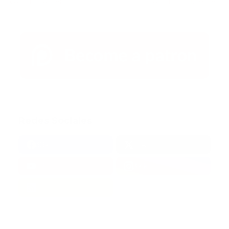
Artículo Anterior
Artículo Siguiente
Redes Sociales
38k
1.6k
1.7k
3.4k