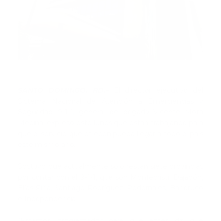
SANTO DOMINGO, RD.–
El director ejecutivo del
Sistema Nacional de Atención a Emergencias y
Seguridad 9-1-1, general de brigada Vicente Mota
Medina, expresó este lunes que están trabajando para
que el servicio que ofrecen pueda llegar a todo el país
este mismo año.
Sostuvo que actualmente solo restan siete provincias
por contar con el 9-1-1, que son Montecristi, Dajabón,
Elías Piña, Santiago Rodríguez, Pedernales, Bahoruco
e Independencia.
“Estamos programados para que antes de que