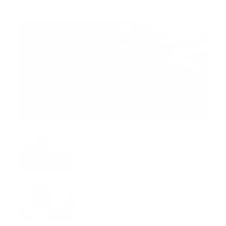
Trending:
MNEMOTECNIA
Mnemotecnia SAMPLE
Guía Prehospitalaria MEDIA
-
septiembre 11, 2023
Aeronave ambulancia se
accidentó, cuatro personas
murieron
marzo 21, 2024
Mnemotecnias utilizadas por el
personal de atención
prehospitalaria
octubre 02, 2024