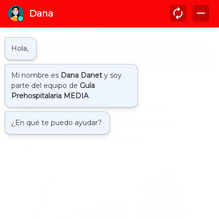
Inicio
911
9-1-1 pudiera llegar a
todo el país este 2021
by
Guía Prehospitalaria MEDIA
-
junio 01, 2021