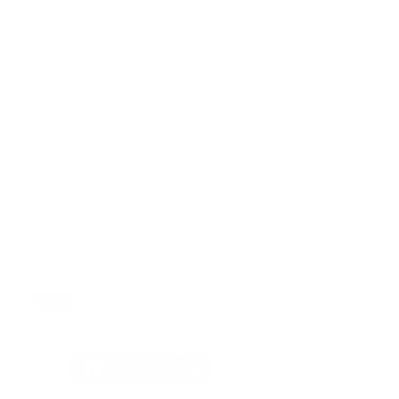
despejan el espacio, Mota Medina recordó que
siempre ha exhortado a la población a que coopere
con el desplazamiento de estos vehículos, afirmando
que esta es una de las razones por las que también
llegan tarde a su lugar de destino.
En torno a las llamadas molestosas que hacen
ciudadanos a la central del 9-1-1, este dijo que las
mismas han bajado en los últimos meses, gracias a
los programas de educación que ha implementado el
sistema.
“Llamamos a la población a que usen el sistema para
emergencias puntuales”, finalizó Mota Medina.
Tags:
911
portada
prehospitalario
republica dominicana
Facebook