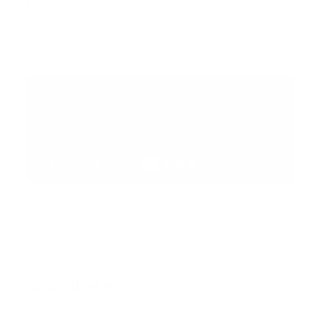
Error:
No se ha encontrado ningún resultado
Suscribete
Suscribete a nuestra comunidad en Youtube y
participa en nuestros debates..