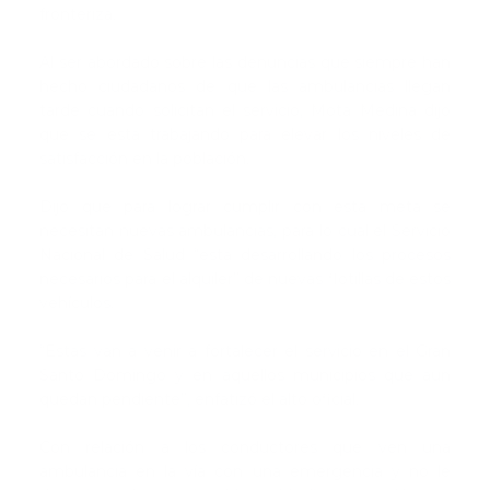
fronteriza.
Al ser abordado sobre las denuncias que siempre han
hecho ciudadanos de que las ambulancias llegan
tarde cuando solicitan el servicio, Mota Medina dijo
que se está trabajando para elevar los niveles de
satisfacción en la población.
Dijo que para lograr cumplir con esta meta se
necesitan nuevas ambulancias, para lo cual el Servicio
Nacional de Salud “está desarrollando los procesos
necesarios para el alquiler” de nuevas flotillas de estos
vehículos.
“Estas van a venir a fortalecer el servicio en el Gran
Santo Domingo y en aquellos municipios que aun
quedan pendiente”, enfatizó el alto oficial.
Con relación a los conductores que ven una
ambulancia en la vía con una emergencia y no le