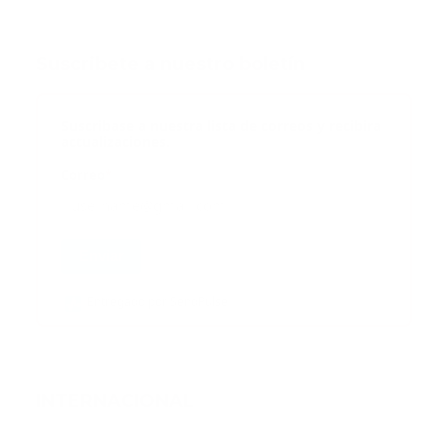
Suscribete a nuestro boletín
Suscribase a nuestra lista de correos y recibira
actualizaciones.
Correo
*
Enviar
Entregado por SendPulse
INTERNACIONAL