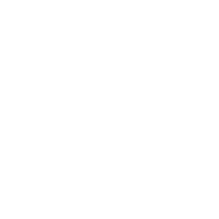
termine el año cumplir con esa visión del señor
presidente, expresó el funcionario tras ser consultado
sobre cuándo se ejecutaría dicha extensión.
Al hablar con los miembros de la prensa, tras
encabezar una misa de acción de gracias por el
séptimo aniversario de la institución que preside, en la
Catedral Primada de América, Mota Medina destacó
que desde el primer día y hasta la fecha, han brindado
más de 3,408,000 atenciones a ciudadanos que han
solicitado servicios.
Asimismo, dijo que dentro de los principales logros de
su gestión están expansión de la cobertura. En ese
sentido, manifestó que al día de hoy 3,228,209
habitantes están bajo cobertura del 9-1-1.
Dijo que, en lo adelante, el resto es llevar esa cifra a
un 100 %, tarea que, según dijo, se va a lograr
mediante la expansión del sistema a la zona