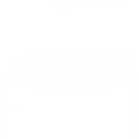
Suscribete a nuestro boletin
Una vez a la semana enviamos un correo con los
artículos más populares.
Calle 6 #21 Urbanización Juan Pablo Duarte, Santo
Domingo Este, RD. Tel.- 8294446365
Tu nombre
*
guiaprehospitalaria@gmail.com
Teléfono