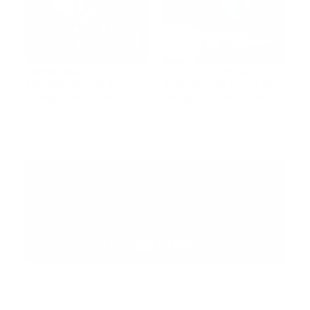
Venezuela vive una
Colisión contra
carrera contra el
ambulancia pone en
tiempo: más de 1,450
riesgo traslado de
muertos mientras
junio 30, 2026
paciente pediátrica
junio 25, 2026
rescatistas continúan
la búsqueda de
sobrevivientes