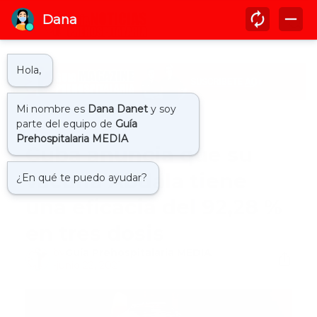
Inicio
actualidad
Cuba anuncia que su
vacuna Abdala tiene
una eficacia del 92,28 %
en tres dosis
by
Guía Prehospitalaria MEDIA
-
junio 22, 2021