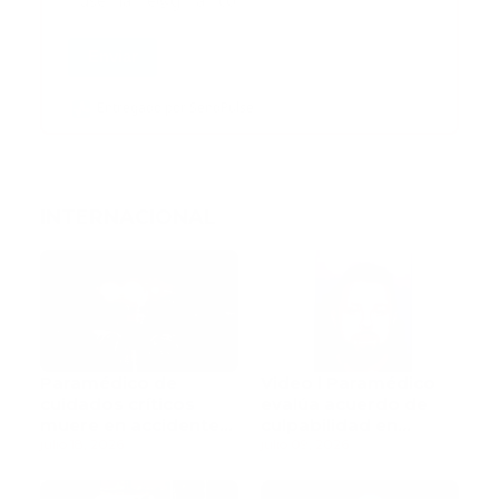
Enviar
Entregado por SendPulse
INTERNACIONAL
Paramédico de
Video l Paramédico
cuidados críticos
evalúa acuerdo de
muere en accidente
culpabilidad en
de tránsito
julio 18, 2026
escandaloso caso de
julio 09, 2026
contaminación con
fluidos corporales