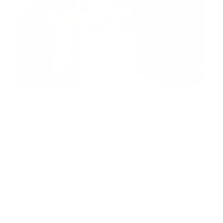
El Gobierno de Cuba informó que su vacuna
Abdala
,
fármaco anticovid de fabricación nacional, ha
demostrado una eficacia de más de 90 % en un
esquema de tres dosis, según los resultados
presentados por el Centro de Ingeniería Genética y
Biotecnología (CIGB).
"Abdala alcanza 92,28 % de eficiencia con su
esquema de tres dosis y se convierte en el segundo
de los candidatos vacunales cubanos que alcanzan los