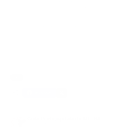
requisitos exigidos por la Organización Mundial de la
Salud para convertirse en vacuna", afirmó la cuenta
presidencial de ese organismo en Twitter.
El diseño del fármaco utiliza la RBD (Dominio de
Unión al Receptor) y el receptor ACE 2, la principal vía
de acceso del coronavirus a la célula que infecta y
que causa la enfermedad en el individuo. Hace poco
se conoció que otro candidato cubano contra el
coronavirus, la Soberana 02, mostró un 62 % de
eficacia en su esquema de dos dosis.
Tags:
actualidad
cuba
noticias
portada
Facebook
Guía Prehospitalaria MEDIA
Somos Medio de información en salud, con