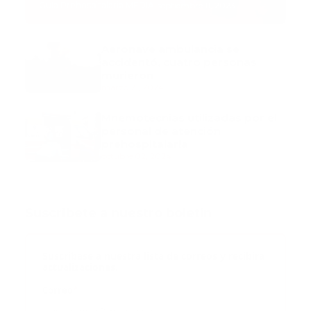
Guía Prehospitalaria MEDIA
-
septiembre 11, 2023
Aeronave ambulancia se
accidentó, cuatro personas
murieron
marzo 21, 2024
Mnemotecnias utilizadas por el
personal de atención
prehospitalaria
octubre 02, 2024
Suscribete a nuestro boletín
Suscribase a nuestra lista de correos y recibira
actualizaciones.
Correo
*