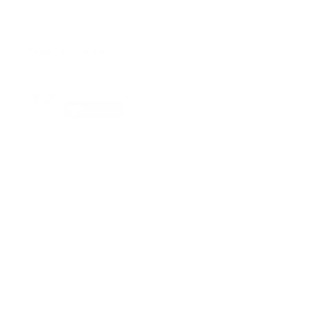
Suscribete
Suscribete a nuestra comunidad en Youtube y
participa en nuestros debates..
@guiaprehospitalaria