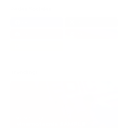
Redes Sociales
38k
1.6k
1.7k
3.4k
Trending:
MNEMOTECNIA
Mnemotecnia SAMPLE