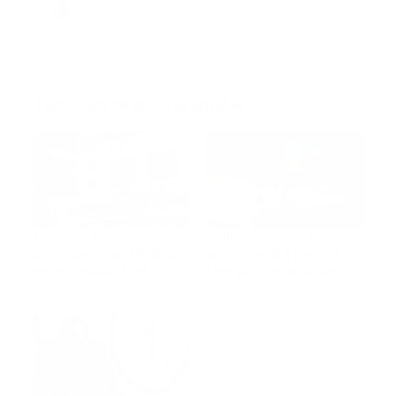
especialidad en emergencias y atención
prehospitalaria.
También te podría gustar
Ver todo
Técnico en
Colisión contra
Emergencias Médicas
ambulancia pone en
es agredido tras
riesgo traslado de
ataque con piedra a
junio 27, 2026
paciente pediátrica
junio 25, 2026
una ambulancia