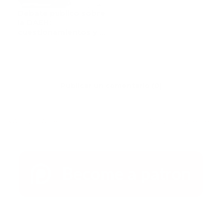
Debate público sobre
la DAEH:
cuestionamientos y la
defensa de su
junio 24, 2026
director
Publicar un comentario (0)
Artículo Anterior
Artículo Siguiente