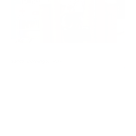
Santo Domingo, RD.-
La crisis sanitaria que vive
República Dominicana con el rebrote del COVID-19
está presionando al alza la demanda de oxígeno, un
gas vital en el tratamiento de los pacientes con la
referida enfermedad, pero que empieza a escasear
en el país.
Varios importadores y distribuidores hablan de las
dificultades que están teniendo para poder cumplir
con los pedidos de sus clientes, en los últimos dos
meses, aunque la situación parece empeorar en las
últimas dos semanas.