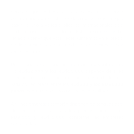
Señalan que debido a la escasez que vienen
confrontando en los últimos dos meses, tuvieron que
pasar de uno a varios suplidores internacionales para
poder conseguir el producto. Esto, a su vez, los ha
llevado a tener que establecer aumentos en el precio
de distribución local, con subidas de entre cinco y diez
pesos por litro.
Un tanque de oxígeno tiene precios de venta entre
los
RD$22,000 y los RD$56,000
depende de si es
mediano o grande, mientras que el costo de llenado
varía por empresa entre los
RD$220 y los RD$1,000
pesos
, conforme algunos negocios consultados.
Algunas empresas también disponen de tanques para
alquiler, en cuyos casos los precios varían entre
RD9,000 y RD$15,000
, conforme las empresas
consultadas.