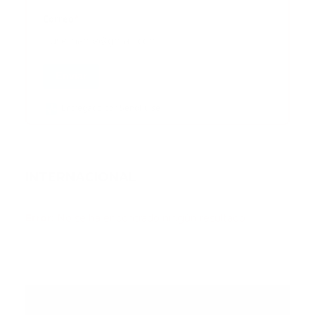
Correo
*
Enviar
Entregado por SendPulse
INTERNACIONAL
Error:
No se ha encontrado ningún resultado