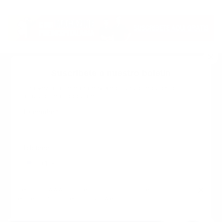
Suscribete a nuestro boletin
Una vez a la semana enviamos un correo con los
artículos más populares.
Calle 6 #21 Urbanización Juan Pablo Duarte, Santo
Domingo Este, RD. Tel.- 8294446365
Tu nombre
*
guiaprehospitalaria@gmail.com
Teléfono
+1
+1
Inicio
Nosotros
ANUNCIATE CON NOSOTROS
Correo
*
×
Permitir a www.guiaprehospitalaria.com que
Terminos y Condiciones
envíe notificaciones push vía web a su
INICIO
NOSOTROS
CONTACTANOS
computadora.
ANUNCIATE CON NOSOTROS
Términos y Condiciones
Empleo