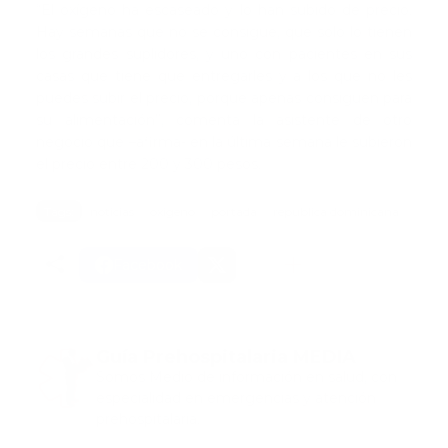
“El oxígeno ha escaseado y lo han subido de precio.
Hay semanas que no se consigue, que solo lo tienen
los grandes suplidores, y uno con pacientes en sus
casas que tiene que entregarles y a los que no les
puedes subir el precio, porque apenas consiguen para
su alimentación”, comenta la asistente de otro
negocio que –afirma- en la última semana le subieron
el precio entre 200 y 300 pesos.
Tags:
noticias
oxigeno
portada
republica dominicana
Facebook
Guía Prehospitalaria MEDIA
Somos Medio de información en salud, con
especialidad en emergencias y atención
prehospitalaria.