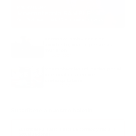
MNEMOTECNIA
Mnemotecnia SAMPLE
Guía Prehospitalaria MEDIA
-
septiembre 11, 2023
Aeronave ambulancia se
accidentó, cuatro personas
murieron
marzo 21, 2024
Mnemotecnias utilizadas por el
personal de atención
prehospitalaria
octubre 02, 2024
Suscribete a nuestro boletín
Suscribase a nuestra lista de correos y recibira
actualizaciones.