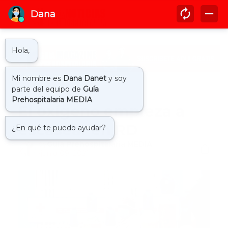
Inicio
noticias
El oxígeno empieza a
escasear en RD
by
Guía Prehospitalaria MEDIA
-
junio 09, 2021