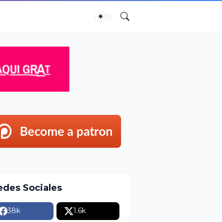
edes Sociales
38k
1.6k