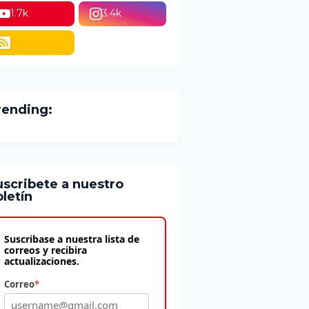
1.7k
3.4k
rending:
uscribete a nuestro
letín
Suscribase a nuestra lista de
correos y recibira
actualizaciones.
Correo
*