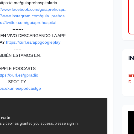
ttps://t.me/guiaprehospitalaria
://www.facebook.com/guiaprehospi...
://www.instagram.com/guia_prehos...
ps://twitter.com/guiaprehospital
-------
EN VIVO DESCARGANDO LA APP
LAY
https://xurl.es/appgoogleplay
-----
MBIÉN ESTAMOS EN:
I
APPLE PODCASTS
ttps://xurl.es/gpradio
Er
r:
SPOTIFY
tps://xurl.es/podcastgp