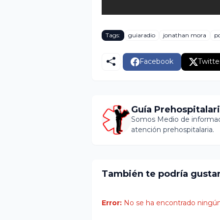
Tags:
guiaradio
jonathan mora
p
Facebook
Twitte
Guía Prehospitalar
Somos Medio de informaci
atención prehospitalaria.
También te podría gusta
Error:
No se ha encontrado ningún