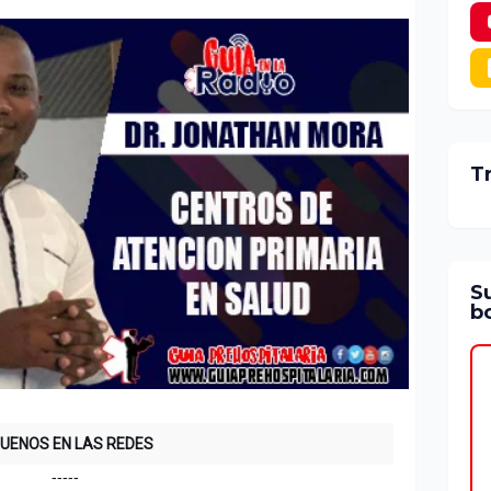
T
S
bo
GUENOS EN LAS REDES
-----