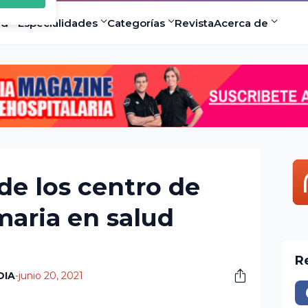
×
com
ad
Especialidades
Categorías
Revista
Acerca de
 a
ermitir
de los centro de
maria en salud
R
DIA
-
junio 20, 2021