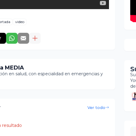
ortada
video
r
ia MEDIA
S
ón en salud, con especialidad en emergencias y
Su
Yo
de
r
Ver todo
 resultado