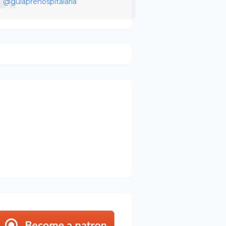
@guiaprehospitalaria