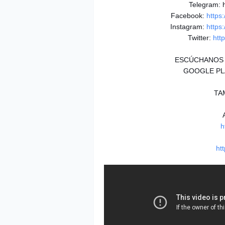
Telegram: h
Facebook:
https
Instagram:
https
Twitter:
htt
ESCÚCHANOS 
GOOGLE P
TA
h
ht