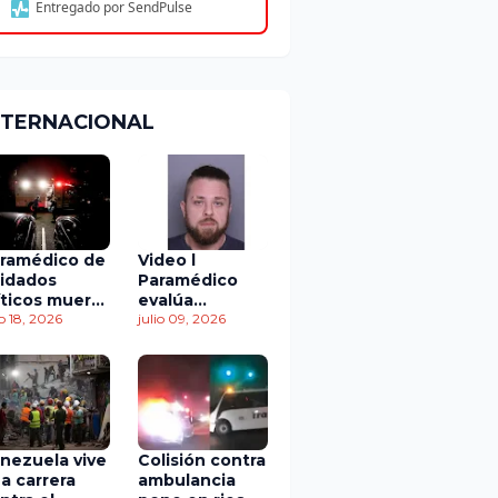
Entregado por SendPulse
NTERNACIONAL
ramédico de
Video l
idados
Paramédico
íticos muere
evalúa
 accidente
io 18, 2026
acuerdo de
julio 09, 2026
 tránsito
culpabilidad en
escandaloso
caso de
contaminación
con fluidos
corporales
nezuela vive
Colisión contra
a carrera
ambulancia