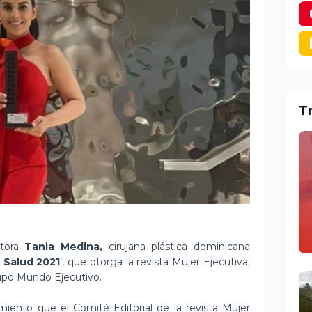
T
tora
Tania Medina,
cirujana plástica dominicana
 Salud 2021
’, que otorga la revista Mujer Ejecutiva,
rupo Mundo Ejecutivo.
iento que el Comité Editorial de la revista Mujer