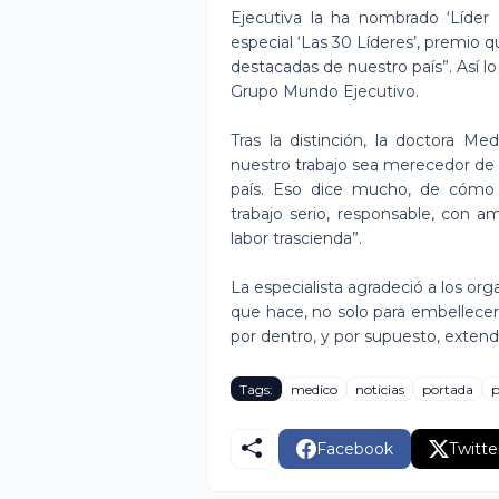
Ejecutiva la ha nombrado ‘Líder 
especial ‘Las 30 Líderes’, premio
destacadas de nuestro país”. Así l
Grupo Mundo Ejecutivo.
Tras la distinción, la doctora 
nuestro trabajo sea merecedor de
país. Eso dice mucho, de cómo 
trabajo serio, responsable, con 
labor trascienda”.
La especialista agradeció a los or
que hace, no solo para embellecer 
por dentro, y por supuesto, extend
Tags:
medico
noticias
portada
p
Facebook
Twitte