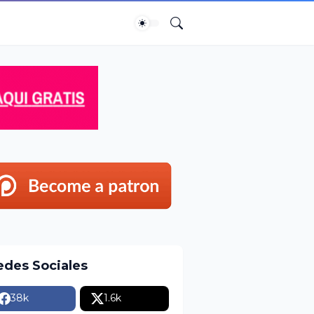
edes Sociales
38k
1.6k