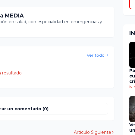
ia MEDIA
ón en salud, con especialidad en emergencias y
I
r
Ver todo
Pa
 resultado
cu
cr
en
jul
de
car un comentario (0)
Ve
un
Artículo Siguiente