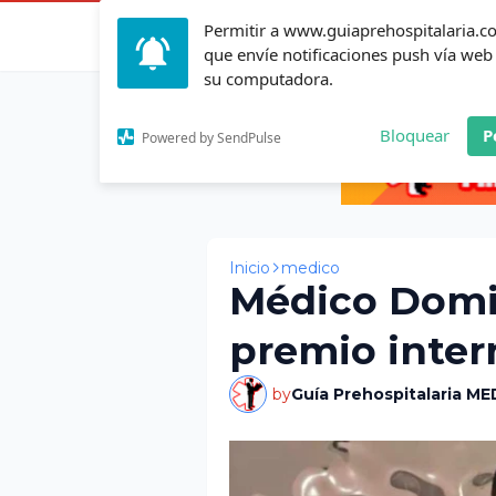
Permitir a www.guiaprehospitalaria.
Inicio
Actualid
que envíe notificaciones push vía web
su computadora.
Bloquear
P
Powered by SendPulse
Inicio
medico
Médico Domi
premio inter
by
Guía Prehospitalaria ME