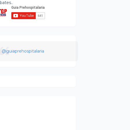
bates..
@guiaprehospitalaria