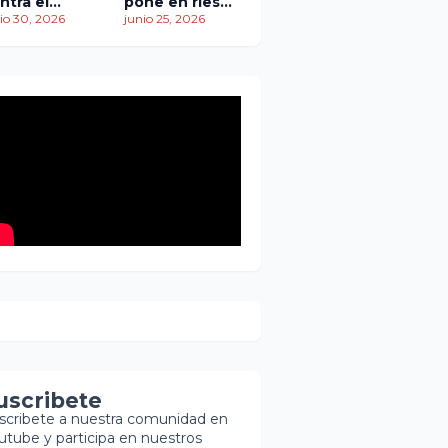
ntra el
pone en riesgo
empo: más
io 30, 2026
traslado de
junio 25, 2026
 1,450
paciente
ertos
pediátrica
entras
scatistas
ntinúan la
squeda de
brevivientes
uscribete
scribete a nuestra comunidad en
utube y participa en nuestros