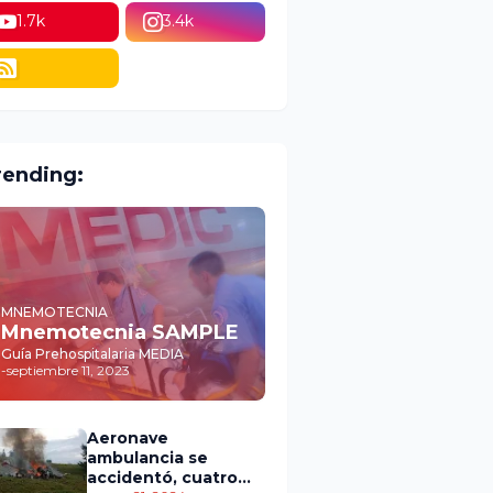
1.7k
3.4k
rending:
MNEMOTECNIA
Mnemotecnia SAMPLE
Guía Prehospitalaria MEDIA
-
septiembre 11, 2023
Aeronave
ambulancia se
accidentó, cuatro