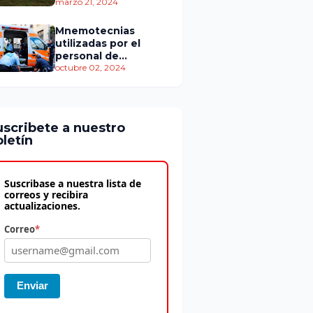
personas murieron
marzo 21, 2024
Mnemotecnias
utilizadas por el
personal de
atención
octubre 02, 2024
prehospitalaria
uscribete a nuestro
letín
Suscribase a nuestra lista de
correos y recibira
actualizaciones.
Correo
*
Enviar