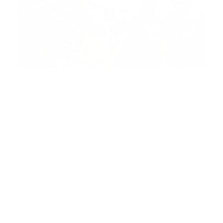
SURFSIDE, Florida.-
Un sombrío momento de
silencio marcó el final de la búsqueda de dos
semanas de sobrevivientes del colapso de un
condominio en Florida, mientras los rescatistas se
mantenían solemnes y los miembros del clero
abrazaban a una fila de funcionarios locales mientras
muchos de ellos sollozó.
La minuciosa búsqueda de sobrevivientes pasó a un
esfuerzo de recuperación a la medianoche del
miércoles después de que las autoridades dijeron que
habían llegado a la dolorosa conclusión de que "no