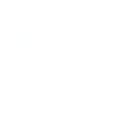
Suscribase a nuestra lista de correos y recibira
actualizaciones.
Correo
*
Enviar
Entregado por SendPulse
INTERNACIONAL
Error:
No se ha encontrado ningún resultado