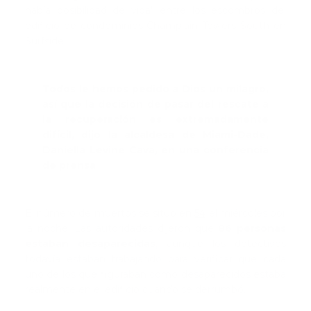
había posibilidad de vida" entre los escombros del
edificio de condominios Champlain Towers South en
Surfside.
Todos le hemos pedido a Dios un milagro,
así que la decisión de pasar del rescate a
la recuperación es extremadamente
difícil, dijo la alcaldesa de Miami-Dade,
Daniella Levine Cava, en una conferencia
de prensa
El número de muertos se situó en
54
el miércoles por
la noche. Las autoridades dijeron que
86 personas
estaban desaparecidas
, aunque los detectives
todavía estaban trabajando para verificar que cada
uno de los que figuraban como desaparecidos estaba
realmente en el edificio cuando se derrumbó.