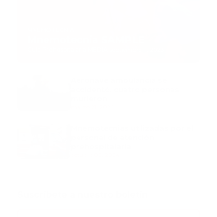
MNEMOTECNIA
Mnemotecnia SAMPLE
Guía Prehospitalaria MEDIA
-
septiembre 11, 2023
Aeronave ambulancia se
accidentó, cuatro personas
murieron
marzo 21, 2024
Mnemotecnias utilizadas por el
personal de atención
prehospitalaria
octubre 02, 2024
Suscribete a nuestro boletín