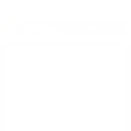
Suscribete a nuestro boletin
Una vez a la semana enviamos un correo con los
artículos más populares.
Calle 6 #21 Urbanización Juan Pablo Duarte, Santo
Domingo Este, RD. Tel.- 8294446365
Tu nombre
*
guiaprehospitalaria@gmail.com
Teléfono
+1
+1
Inicio
Nosotros
ANUNCIATE CON NOSOTROS
Correo
*
×
Permitir a www.guiaprehospitalaria.com que
Terminos y Condiciones
envíe notificaciones push vía web a su
INICIO
NOSOTROS
CONTACTANOS