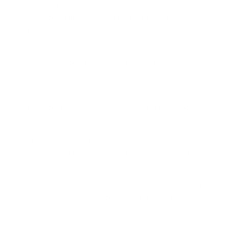
Los rescatistas habían pasado dos semanas
excavando entre los escombros, buscando en vano
alguna señal de vida, dijo Levine Cava.
Horas antes de la transición formal de la misión de
rescate a la de recuperación, esos trabajadores de
emergencia se unieron a los funcionarios locales,
rabinos y capellanes en un momento de silencio.
Un acordeonista que no se veía en una cancha de
tenis cercana tocó "Fanfare for the Common Man" de
Aaron Copland, a la que siguió un flautín tocando "The
Battle Hymn of the Republic". También estuvieron
presentes bomberos de Ohio, Pensilvania, Nueva
Jersey, el gobierno federal y otros lugares.
En una cerca alta cercana, familias y simpatizantes
habían publicado fotos de las víctimas, mensajes de
apoyo y flores. Los bomberos colgaron una pancarta
en lo alto de la cerca que decía "Los bomberos de