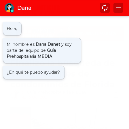
Inicio
derumbe
Finalizo la búsqueda de
sobrevivientes de
condominios de Florida
by
Guía Prehospitalaria MEDIA
-
julio 08, 2021