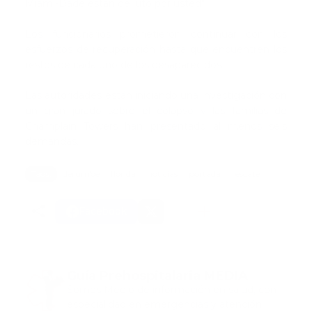
Miami-Dade están de luto por usted".
Los funcionarios prometieron continuar con los
esfuerzos de recuperación hasta que encuentren los
restos de cada uno de los desaparecidos.
Las autoridades están iniciando una investigación con
un gran jurado sobre el colapso y las familias de
Champlain Towers han presentado al menos seis
demandas.
Tags:
derumbe
florida
noticias
portada
rescate
Facebook
Guía Prehospitalaria MEDIA
Somos Medio de información en salud, con
especialidad en emergencias y atención