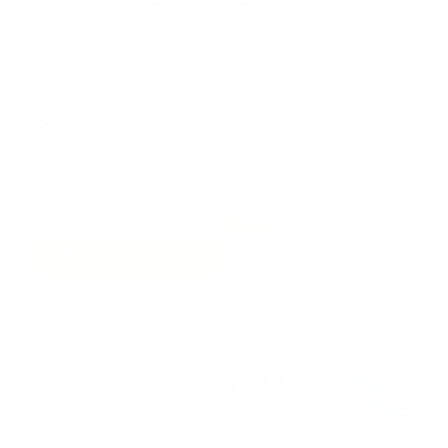
Redes Sociales
38k
1.6k
1.7k
3.4k
Trending: