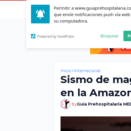
Permitir a www.guiaprehospitalaria.
Inicio
Actualid
que envíe notificaciones push vía web
su computadora.
Bloquear
P
Powered by SendPulse
Inicio
internacional
Sismo de mag
en la Amazo
by
Guía Prehospitalaria ME