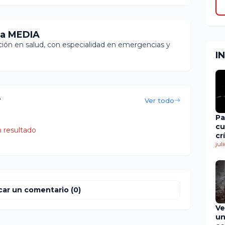
ia MEDIA
ón en salud, con especialidad en emergencias y
I
r
Ver todo
Pa
cu
 resultado
cr
en
jul
de
car un comentario (0)
Ve
un