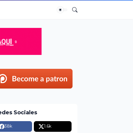
edes Sociales
38k
1.6k