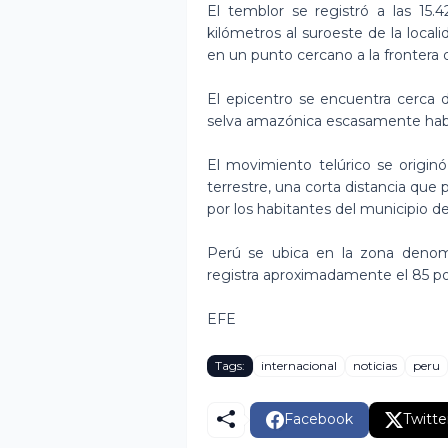
El temblor se registró a las 15.
kilómetros al suroeste de la local
en un punto cercano a la frontera
El epicentro se encuentra cerca 
selva amazónica escasamente hab
El movimiento telúrico se originó
terrestre, una corta distancia que
por los habitantes del municipio d
Perú se ubica en la zona denom
registra aproximadamente el 85 por
EFE
Tags:
internacional
noticias
peru
Facebook
Twitte