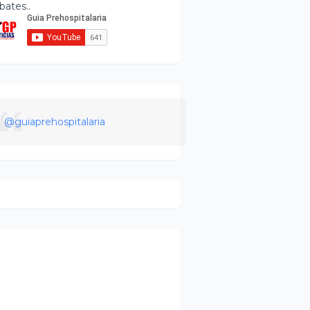
bates..
@guiaprehospitalaria