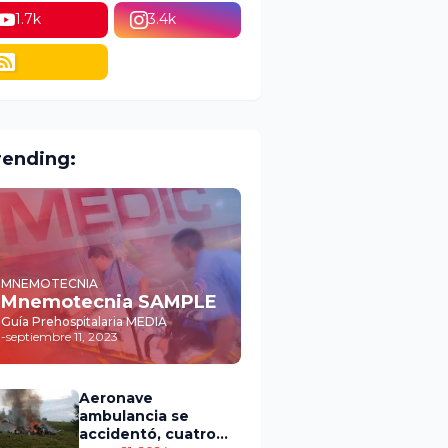
1.7k
3.4k
rending:
MNEMOTECNIA
Mnemotecnia SAMPLE
Guía Prehospitalaria MEDIA
-
septiembre 11, 2023
Aeronave
ambulancia se
accidentó, cuatro