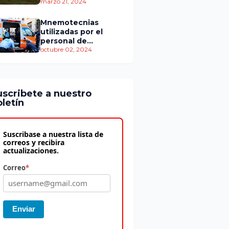
personas murieron
marzo 21, 2024
Mnemotecnias
utilizadas por el
personal de
atención
octubre 02, 2024
prehospitalaria
uscribete a nuestro
letín
Suscribase a nuestra lista de
correos y recibira
actualizaciones.
Correo
*
Enviar