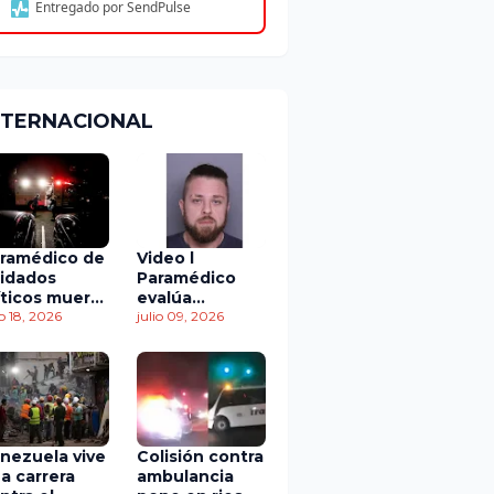
Entregado por SendPulse
NTERNACIONAL
ramédico de
Video l
idados
Paramédico
íticos muere
evalúa
 accidente
io 18, 2026
acuerdo de
julio 09, 2026
 tránsito
culpabilidad en
escandaloso
caso de
contaminación
con fluidos
corporales
nezuela vive
Colisión contra
a carrera
ambulancia