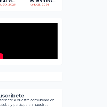
ntra el
pone en riesgo
empo: más
io 30, 2026
traslado de
junio 25, 2026
 1,450
paciente
ertos
pediátrica
entras
scatistas
ntinúan la
squeda de
brevivientes
uscribete
scribete a nuestra comunidad en
utube y participa en nuestros