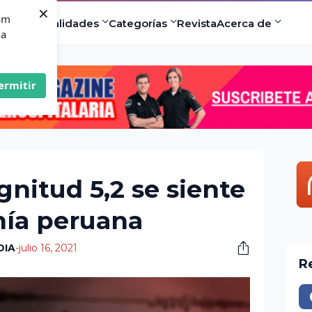
×
com
ad
Especialidades
Categorías
Revista
Acerca de
 a
ermitir
nitud 5,2 se siente
nía peruana
DIA
-
julio 16, 2021
R