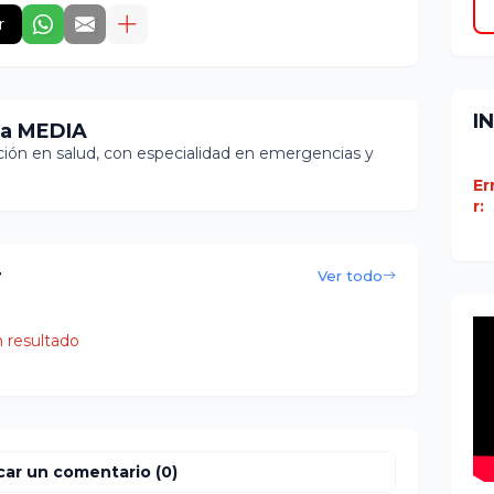
r
I
ia MEDIA
ón en salud, con especialidad en emergencias y
Er
r:
r
Ver todo
 resultado
car un comentario (0)