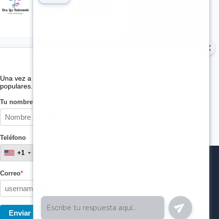
Suscribete a nuestro boletin
Una vez a la semana enviamos un correo con los artículos más
populares.
Tu nombre
*
Teléfono
+1
+1
Correo
*
Enviar