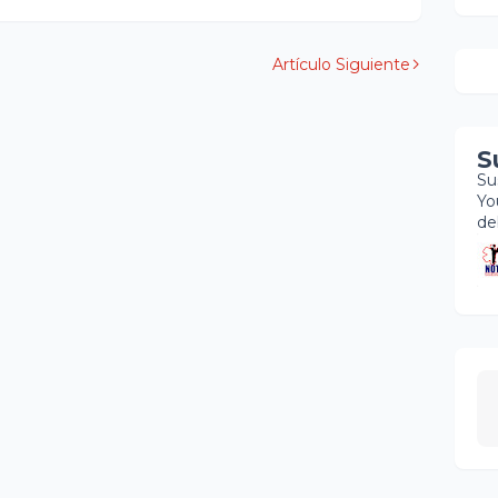
Artículo Siguiente
S
Su
Yo
de