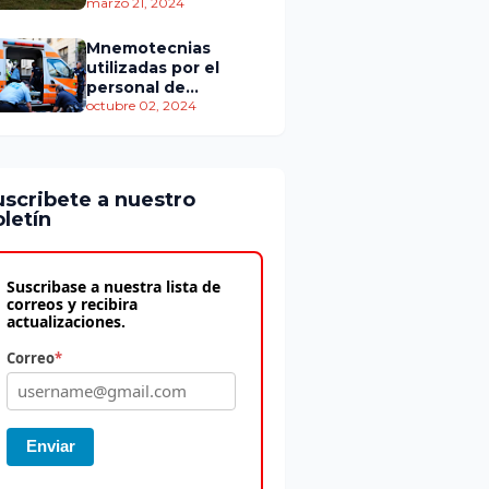
personas murieron
marzo 21, 2024
Mnemotecnias
utilizadas por el
personal de
atención
octubre 02, 2024
prehospitalaria
uscribete a nuestro
letín
Suscribase a nuestra lista de
correos y recibira
actualizaciones.
Correo
*
Enviar