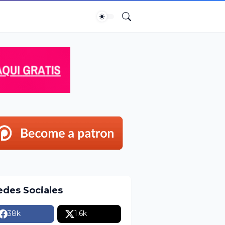
edes Sociales
38k
1.6k