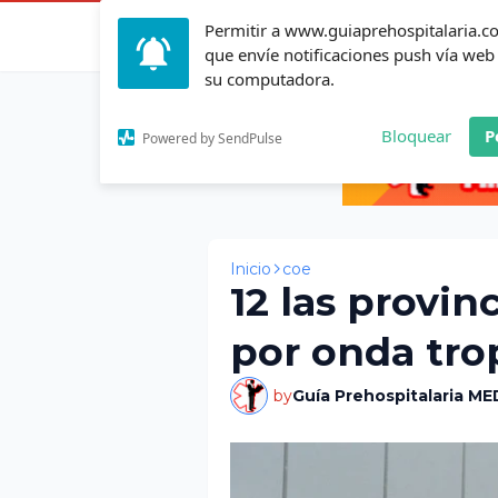
Permitir a www.guiaprehospitalaria.
Inicio
Actualid
que envíe notificaciones push vía web
su computadora.
Bloquear
P
Powered by SendPulse
Inicio
coe
12 las provin
por onda tro
by
Guía Prehospitalaria ME