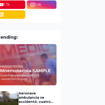
1.7k
3.4k
rending:
MNEMOTECNIA
Mnemotecnia SAMPLE
Guía Prehospitalaria MEDIA
-
septiembre 11, 2023
Aeronave
ambulancia se
accidentó, cuatro