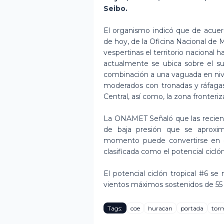
Seibo.
El organismo indicó que de acuer
de hoy, de la Oficina Nacional de 
vespertinas el territorio nacional 
actualmente se ubica sobre el su
combinación a una vaguada en niv
moderados con tronadas y ráfagas d
Central, así como, la zona fronteriz
La ONAMET Señaló que las recient
de baja presión que se aproxim
momento puede convertirse en de
clasificada como el potencial ciclón
El potencial ciclón tropical #6 s
vientos máximos sostenidos de 55 
Tags:
coe
huracan
portada
tor