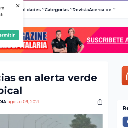
×
com
ad
Especialidades
Categorías
Revista
Acerca de
 a
ermitir
cias en alerta verde
pical
DIA
-
agosto 09, 2021
R