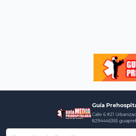
Guía Prehospit
Calle 6 #21 Urbaniza
8294446365 guiapre