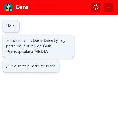
Inicio
haiti
Encuentran con vida 24
personas tras una
semana del terremoto
en Haití
by
Guía Prehospitalaria MEDIA
-
agosto 23, 2021