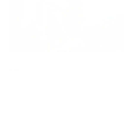
Haití.-
Una semana después del devastador
terremoto de magnitud 7,2 que se produjo en Haití,
los socorristas han encontrado con vida a 24 personas
que estaban desaparecidas, comunicó el servicio de
Protección Civil haitiano.
El rescate tuvo lugar el 22 de agosto en la región de
Pic Macaya, una montaña ubicada en el
departamento de Sur, en la península de Tiburón.