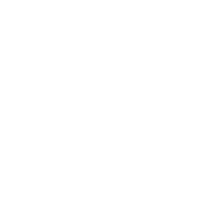
MNEMOTECNIA
Mnemotecnia SAMPLE
Guía Prehospitalaria MEDIA
-
septiembre 11, 2023
Aeronave ambulancia se
accidentó, cuatro personas
murieron
marzo 21, 2024
Mnemotecnias utilizadas por el
personal de atención
prehospitalaria
octubre 02, 2024