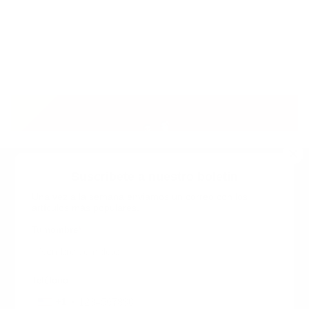
Suscribete a nuestro boletin
Una vez a la semana enviamos un correo con los
artículos más populares.
Calle 6 #21 Urbanización Juan Pablo Duarte, Santo
Domingo Este, RD. Tel.- 8294446365
Tu nombre
*
guiaprehospitalaria@gmail.com
Teléfono
+1
+1