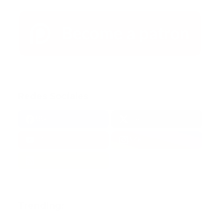
Redes Sociales
38k
1.6k
1.7k
3.4k
Trending: