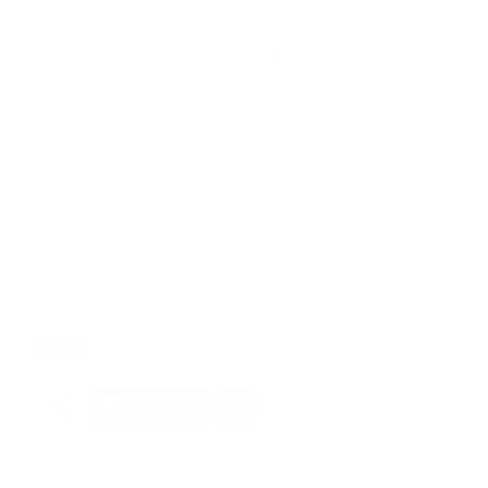
Los 24 sobrevivientes, cuatro niños y 20 adultos,
fueron trasladados en helicóptero a una comuna
cercana para recibir tratamiento médico y asistencia
alimentaria. No se detallan las circunstancias en las
que se encontraban.
El pasado domingo, Protección Civil también informó
que el terremoto del 14 de agosto dejó un total de
2.207 muertos y 12.268 heridos, mientras que más de
300 personas siguen desaparecidas.
Fuente: RT NOTICIAS
Tags:
haiti
internaconal
noticias
portada
rescate
Facebook