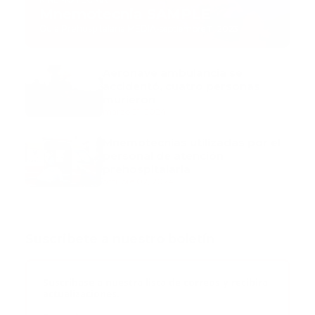
Mnemotecnia SAMPLE
Guía Prehospitalaria MEDIA
-
septiembre 11, 2023
Aeronave ambulancia se
accidentó, cuatro personas
murieron
marzo 21, 2024
Mnemotecnias utilizadas por el
personal de atención
prehospitalaria
octubre 02, 2024
Suscribete a nuestro boletín
Suscribase a nuestra lista de correos y recibira
actualizaciones.