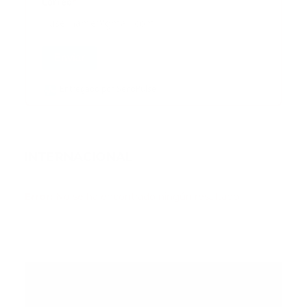
Correo
*
Enviar
Entregado por SendPulse
INTERNACIONAL
Error:
No se ha encontrado ningún resultado