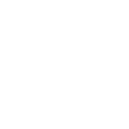
llegar a las ambulancias.
"Todavía está bajo investigación", dijo Patrick
Cummings, director de EMS. "Sucedió, y lo estamos
revisando".
El personal de EMS se subió al automóvil de un
vecino y regresó a la casa de Locklear, según
Locklear. Salía de la casa y la colocaron en el vehículo.
"No hubo demoras en la atención al paciente", dijo.
Hay varias carreteras en todo el condado que son un
desafío para las ambulancias, dijo. Pero hay otros
vehículos, como los vehículos utilitarios, Tahoe o
Durango, que los trabajadores médicos pueden
utilizar para llegar a su hogar.
"Vamos a utilizar todos los medios posibles para llegar
a usted", dijo Cummings.