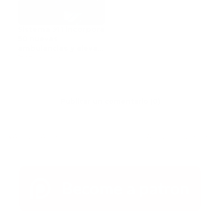
Sistema 911 incorpora
50 nuevas
ambulancias y eleva a
376 su flota operativa
febrero 20, 2026
nacional
Publicar un comentario (0)
Artículo Anterior
Artículo Siguiente