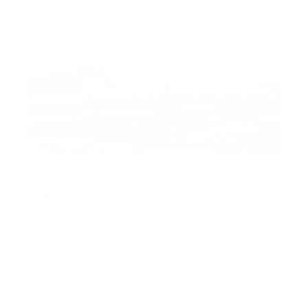
LUMBERTON, NC.-
Se está llevando a cabo una
investigación después de que una mujer dijo que los
trabajadores de EMS del condado de Robeson no
conducirían una ambulancia a su casa por temor a
dañar el vehículo.
Katie Locklear, quien vive en un camino de tierra
cerca de Rennert Road, dijo que el incidente ocurrió