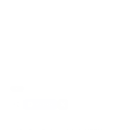
El Dr. Tim Smith, director médico de EMS del
condado de Robeson, dijo que el servicio de EMS se
esfuerza por brindar la mejor atención posible a los
residentes del condado todos los días.
"Esa es la única razón por la que estamos aquí para
empezar es para ayudar a la gente", dijo Smith.
"Queremos seguir haciendo eso", agregó. "No vamos
a tolerar nada menos que eso".
Fuente: robesonian
Tags:
ambulancia
internacional
noticias
portada
Facebook