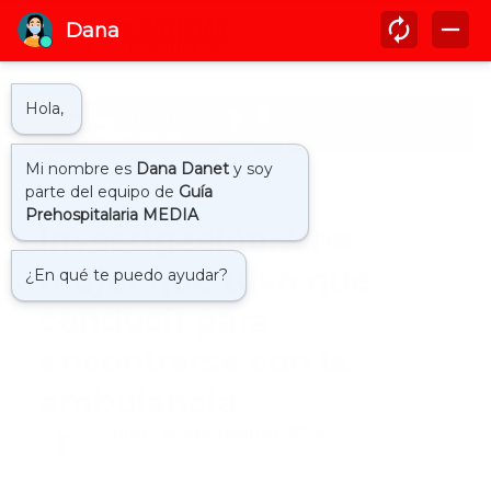
Inicio
ambulancia
Investigación: Una
mujer que tuvo que
conducir para
encontrarse con la
ambulancia
by
Guía Prehospitalaria MEDIA
-
agosto 03, 2021