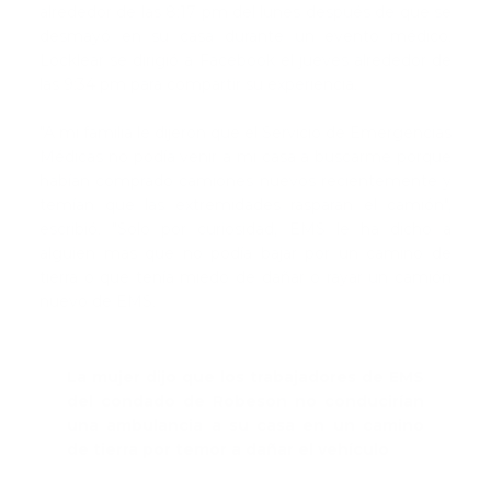
alrededor de las 8:17 pm del lunes después de que se
desmayó en su casa durante un evento médico.
Locklear se dirigió a Facebook el jueves alrededor de
las 9:34 pm para compartir su experiencia.
"A mi familia le dijeron que el Servicio de Emergencias
Médicas no podía venir a mi casa a buscarme porque
habían comprado camiones nuevos recientemente y
temían que las extremidades rasparan el camión",
escribió. "Solo por curiosidad, EMS le ha dicho a
alguien más que no podía bajar por un camino de
tierra o que tenía miedo de dañar o rayar un camión
nuevo de EMS.
La mujer dijo que los trabajadores de EMS
del condado de Robeson no conducirían
una ambulancia a su casa en un camino
de tierra por temor a dañar el vehículo