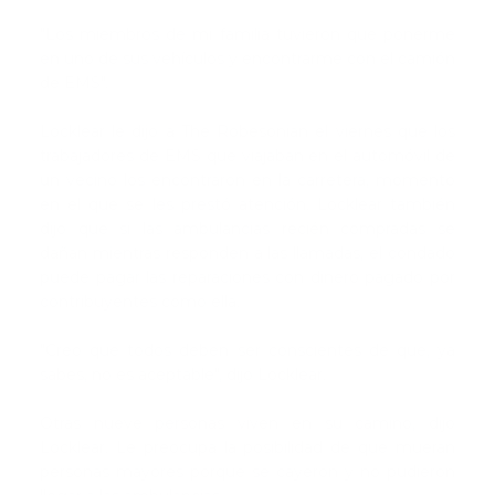
"Los miembros de mi familia tuvieron que ponerme
en uno de sus vehículos y encontrarme con el camión
de EMS".
Locklear le dijo a The Robesonian el viernes que los
trabajadores de EMS que viajaban en el automóvil de
un vecino los encontraron en la carretera, momento
en el que se les prestó atención. Locklear también
dijo que si las ambulancias recién compradas se
dañan mientras responden a las llamadas, el condado
puede pagar las reparaciones con dinero pagado por
contribuyentes como ella.
"Creo que todos deben ser conscientes de que, ya
sabes, no es aceptable", dijo Locklear.
Otras nueve personas viven en su camino, dijo
Locklear. Le preocupa la posibilidad de que mueran
personas mayores porque se cayeron y no pudieron