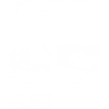
Guía Prehospitalaria MEDIA
Somos Medio de información en salud, con
especialidad en emergencias y atención
prehospitalaria.
También te podría gustar
Ver todo
Fantino y Cevicos
Ambulancia utilizada
fortalecen su
para trasladar
capacidad de
indocumentados es
respuesta con la
agosto 01, 2026
interceptada
mayo 26, 2026
incorporación de dos
nuevas ambulancias