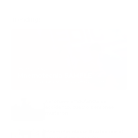
Trending:
MNEMOTECNIA
Mnemotecnia SAMPLE
Guía Prehospitalaria MEDIA
-
septiembre 11, 2023
Aeronave ambulancia se
accidentó, cuatro personas
murieron
marzo 21, 2024
Mnemotecnias utilizadas por el
personal de atención