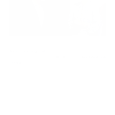
Santo Domingo, RD.-
El Banco Centroamericano de
Integración Económica
(BCIE)
y la
República de
Corea
, donaron este martes a República Dominicana
más de ochocientas mil mascarillas KF94, mediante
un acuerdo de cooperación técnica no reembolsable,
que serán distribuidas a las instituciones del sector
salud.
La vicepresidenta de la República y coordinadora del
Gabinete de Salud, Raquel Peña, expresó su
agradecimiento a Hostos Rick, director del BCIE en
nombre el Gobierno dominicano por el donativo, que