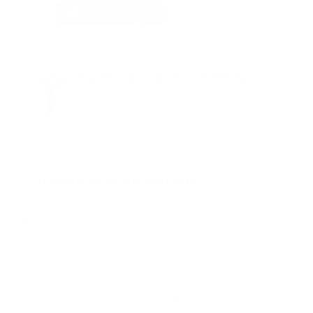
Facebook
Guía Prehospitalaria MEDIA
Somos Medio de información en salud, con
especialidad en emergencias y atención
prehospitalaria.
También te podría gustar
Ver todo
Error:
No se ha encontrado ningún resultado
Publicar un comentario (0)