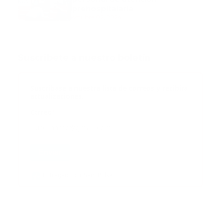
prehospitalaria
octubre 02, 2024
Suscribete a nuestro boletín
Suscribase a nuestra lista de correos y recibira
actualizaciones.
Correo
*
Enviar
Entregado por SendPulse