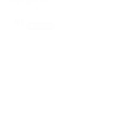
Suscribete
Suscribete a nuestra comunidad en Youtube y
participa en nuestros debates..
@guiaprehospitalaria