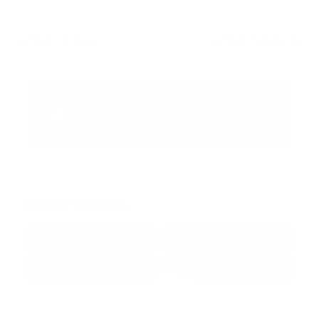
Artículo Anterior
Artículo Siguiente
Redes Sociales
38k
1.6k
1.7k
3.4k