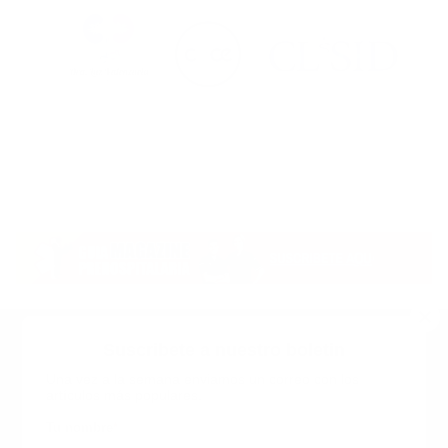
Suscribete a nuestro boletin
Una vez a la semana enviamos un correo con los
artículos más populares.
Calle 6 #21 Urbanización Juan Pablo Duarte, Santo
Domingo Este, RD. Tel.- 8294446365
Tu nombre
*
guiaprehospitalaria@gmail.com