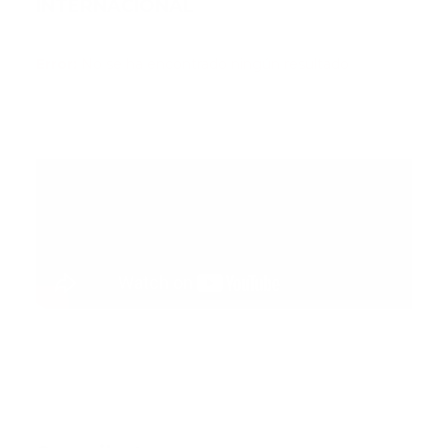
INTERNACIONAL
Error:
No se ha encontrado ningún resultado