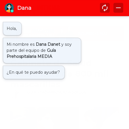
Inicio
donacion de mascarilla
Gabinete de Salud
recibe más de 800 mil
mascarillas
by
Guía Prehospitalaria MEDIA
-
septiembre 22, 2021