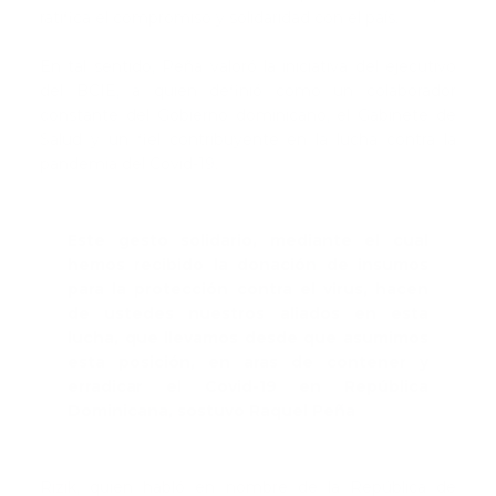
ratifica el compromiso y solidaridad con el país.
En tal sentido, Peña valoró la iniciativa del ejecutivo
del BCIE, a quien definió como un colaborador
constante del Gobierno dominicano, el Gabinete de
Salud y un fiel contribuyente en la lucha contra la
pandemia del Covid-19.
Este gesto solidario, mediante el cual
hemos recibido la donación de insumos
para la protección contra el virus, hacen
de ustedes nuestros aliados en esta
lucha, que llevamos desde que asumimos
esta posición, en aras de contener y
erradicar el Covid-19 en República
Dominicana, sostuvo Raquel Peña
Rizik, quien habló en nombre de la República de