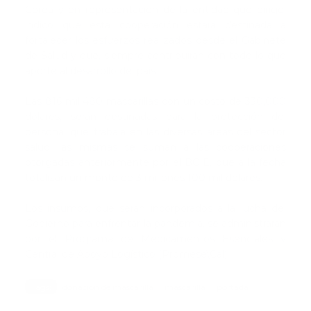
Corea y en representación de la entidad que dirige,
indicó que esta cooperación estará destinada a
fortalecer los esfuerzos realizados desde el Gabinete
de Salud y que, siempre contribuirán con todo lo que
aporte al desarrollo del país.
Las 816 mil 480 mascarillas con un costo de 330,000
dólares, serán destinadas para la protección del
personal que trabaja en las diversas áreas del sector
salud, las mismas se suman a las cooperaciones
otorgadas anteriormente por el BCIE, que a la fecha
totalizan un monto de 3 millones 100 mil dólares.
Los insumos, que serán incorporados a la lucha del
Gobierno para enfrentar la pandemia, se administrarán
por el Programa de Medicamentos Esenciales y
Central de Apoyo Logístico (Promese\Cal).
Tags:
donacion de mascarilla
mascarilla
portada