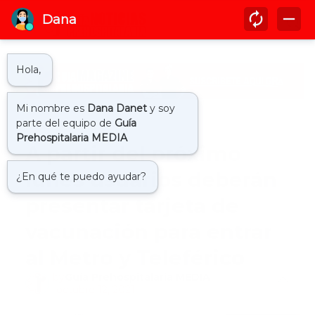
Inicio
covid19
A partir del próximo
lunes usuarios deberán
presentar tarjeta de
vacunación para entrar
al Metro y Teleférico
by
Guía Prehospitalaria MEDIA
-
octubre 12, 2021