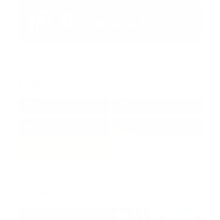
Redes Sociales
38k
1.6k
1.7k
3.4k
Trending: