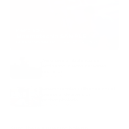
MNEMOTECNIA
Mnemotecnia SAMPLE
Guía Prehospitalaria MEDIA
-
septiembre 11, 2023
Aeronave ambulancia se
accidentó, cuatro personas
murieron
marzo 21, 2024
Mnemotecnias utilizadas por el
personal de atención
prehospitalaria
octubre 02, 2024
Suscribete a nuestro boletín