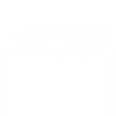
Suscribete a nuestro boletin
Una vez a la semana enviamos un correo con los
artículos más populares.
Calle 6 #21 Urbanización Juan Pablo Duarte, Santo
Domingo Este, RD. Tel.- 8294446365
Tu nombre
*
guiaprehospitalaria@gmail.com
Teléfono
+1
+1