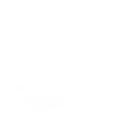
“Es de suma importancia resaltar que el Metro y
Teleférico de Santo Domingo son sistemas muy
dinámicos, y es un servicio esencial par los
ciudadanos, por lo que se está buscando un punto
medio entre la verificación de la tarjeta de vacunación
y la operatividad misma, ya que debe ser algo que no
interfiera con la circulación”, indicó el funcionario.
Finalmente, la Opret reiteró su compromiso de
colaborar y trabajar arduamente en todas las acciones
que puedan devolver la normalidad y el bienestar a
nuestros usuarios ante esta crisis pandémica.
Tags:
covid19
noticias
Tarjeta de vacunacion
Facebook
Guía Prehospitalaria MEDIA