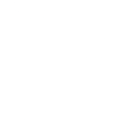
María Montez, Juan Pablo Duarte (Línea 1), Horacio
Vásquez, Los Taínos, Manuel de Jesús Galván, Ramón
Cáceres y Eduardo Brito de 8:00 a.m. a 5:00 p.m.
Juan Pablo Duarte (Línea 2), Centro de los Héroes,
Juan Pablo Duarte, Pedro Bonó, Pedro Mir y de 11:00
a.m. a 7:00 p.m.
La Opret aseguró que se encuentra evaluando
diferentes métodos logísticos que pudieran ser
adoptados para el acceso ágil al sistema a partir del
lunes 18 de octubre.
Por su parte, el director ejecutivo de la Opret, Ing.
Rafael Santos Pérez manifestó su compromiso para
buscar las alternativas con las cuales se puedan llevar
a cabo las nuevas disposiciones de la manera más
efectiva, tomando en cuenta las características de
este medio de transporte.