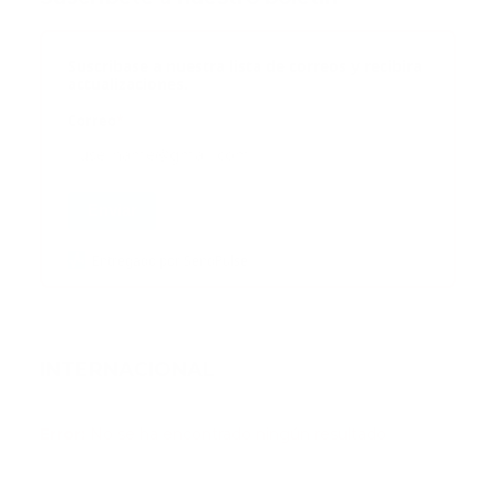
Suscribase a nuestra lista de correos y recibira
actualizaciones.
Correo
*
Enviar
Entregado por SendPulse
INTERNACIONAL
Error:
No se ha encontrado ningún resultado