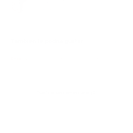
Somos Medio de información en salud, con
especialidad en emergencias y atención
prehospitalaria.
También te podría gustar
Ver todo
Error:
No se ha encontrado ningún resultado
Publicar un comentario (0)
Artículo Anterior
Artículo Siguiente