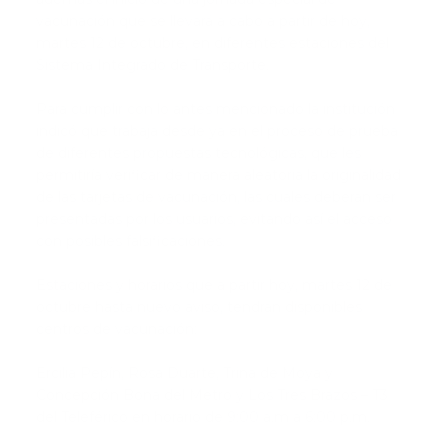
vacunación que se llevará a cabo a partir de hoy,
martes 12 de octubre, en diferentes estaciones del
Sistema Integrado de Transporte.
Para cumplir con lo antes mencionado la institución
indicó que trabaja desde ya en el proceso de prueba
de diferentes propuestas tecnológicas, que les
permitiría verificar de manera aleatoria la originalidad
de las tarjetas de vacunación, las cuales deberán ser
presentadas por los usuarios, evitando así el acceso
con posibles falsificaciones.
Estaciones y horarios que a partir hoy, martes 12 de
octubre hasta nuevo aviso, tendrán disponibles
centros de vacunación:
Ercilia Pepín, Rosa Duarte, Trina de Moya y
Concepción Bona del Metro y Los Tres Brazos – T3
del Teleférico en horario de 9:00 a.m a 6:00 p.m.