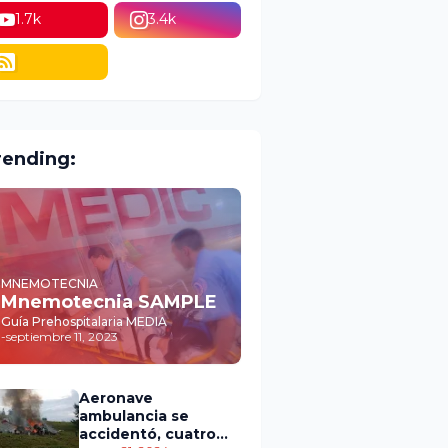
1.7k
3.4k
rending:
MNEMOTECNIA
Mnemotecnia SAMPLE
Guía Prehospitalaria MEDIA
-
septiembre 11, 2023
Aeronave
ambulancia se
accidentó, cuatro