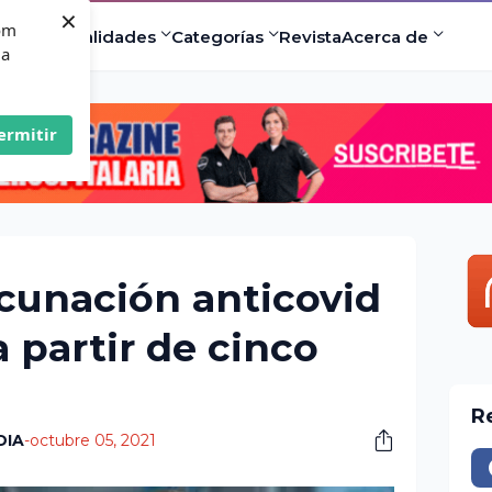
×
com
ad
Especialidades
Categorías
Revista
Acerca de
 a
ermitir
cunación anticovid
 partir de cinco
R
DIA
-
octubre 05, 2021