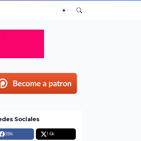
edes Sociales
38k
1.6k