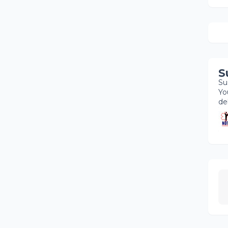
S
Su
Yo
de