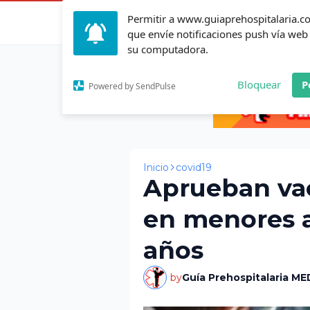
Permitir a www.guiaprehospitalaria.
Inicio
Actualid
que envíe notificaciones push vía web
su computadora.
Bloquear
P
Powered by SendPulse
Inicio
covid19
Aprueban va
en menores a
años
by
Guía Prehospitalaria ME