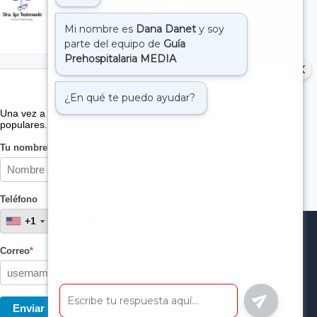
Suscribete a nuestro boletin
Una vez a la semana enviamos un correo con los artículos más
populares.
Tu nombre
*
Teléfono
+1
+1
Correo
*
Enviar