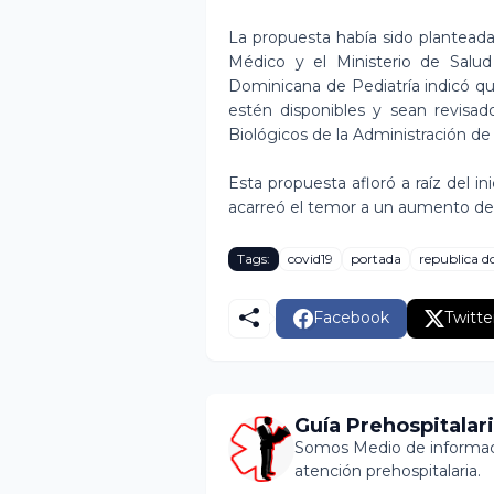
La propuesta había sido plantead
Médico y el Ministerio de Salud
Dominicana de Pediatría indicó qu
estén disponibles y sean revisa
Biológicos de la Administración d
Esta propuesta afloró a raíz del in
acarreó el temor a un aumento de l
Tags:
covid19
portada
republica 
Facebook
Twitte
Guía Prehospitalar
Somos Medio de informaci
atención prehospitalaria.