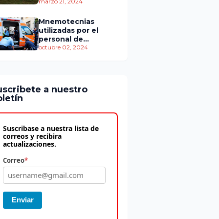
personas murieron
marzo 21, 2024
Mnemotecnias
utilizadas por el
personal de
atención
octubre 02, 2024
prehospitalaria
uscribete a nuestro
letín
Suscribase a nuestra lista de
correos y recibira
actualizaciones.
Correo
*
Enviar