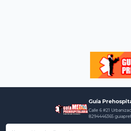
Guía Prehospit
Calle 6 #21 Urbaniza
8294446365 guiapre