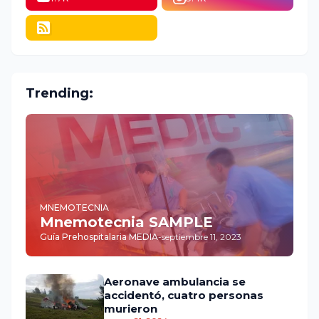
Trending:
MNEMOTECNIA
Mnemotecnia SAMPLE
Guía Prehospitalaria MEDIA
-
septiembre 11, 2023
Aeronave ambulancia se
accidentó, cuatro personas
murieron