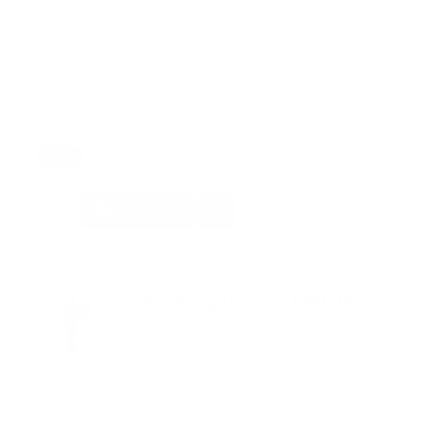
Pedro Mir, La Isabela y Los Peralejos.
Los centros Materno Infantil Santo Socorro, Salvador
B. Gautier, Jacinto Mañon, la Plaza de Salud y
Cedimat también están habilitados para vacunar
contra la influenza.
Tags:
influenza vacuna
noticias
portada
salud publica
Facebook
Guía Prehospitalaria MEDIA
Somos Medio de información en salud, con
especialidad en emergencias y atención
prehospitalaria.