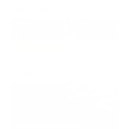
Redes Sociales
38k
1.6k
1.7k
3.4k
Trending:
MNEMOTECNIA
Mnemotecnia SAMPLE