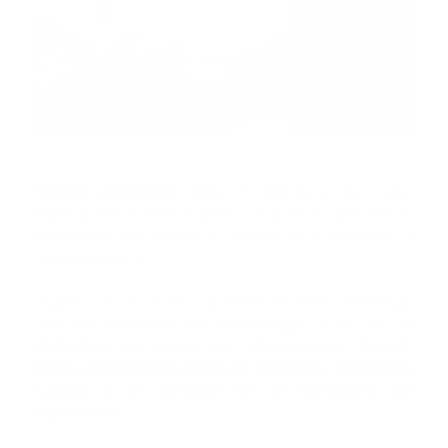
SANTO DOMINGO, RD.-
El Ministerio de Salud
Pública indicó este martes, los puntos que fueron
habilitados para aplicar la vacuna de la influenza, a
través del portal
VacunateRD
.
Algunos de los puntos ubicados en Santo Domingo
son:
el Instituto de Cardiología y el de la
Diabetes, así como los dispensarios Fusadi,
Divina Providencia José de Calasanz, Octaviano
Leroux y el ubicado en el Ministerio de
Agricultura.