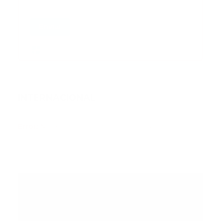
Enviar
Entregado por SendPulse
INTERNACIONAL
Error:
No se ha encontrado ningún resultado