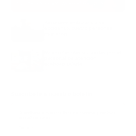
Guía Prehospitalaria MEDIA
-
septiembre 11, 2023
Aeronave ambulancia se
accidentó, cuatro personas
murieron
marzo 21, 2024
Mnemotecnias utilizadas por el
personal de atención
prehospitalaria
octubre 02, 2024
Suscribete a nuestro boletín
Suscribase a nuestra lista de correos y recibira
actualizaciones.
Correo
*