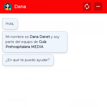
Inicio
influenza vacuna
Salud Pública anuncia
los puntos de
vacunación contra la
influenza
by
Guía Prehospitalaria MEDIA
-
noviembre 17, 2021