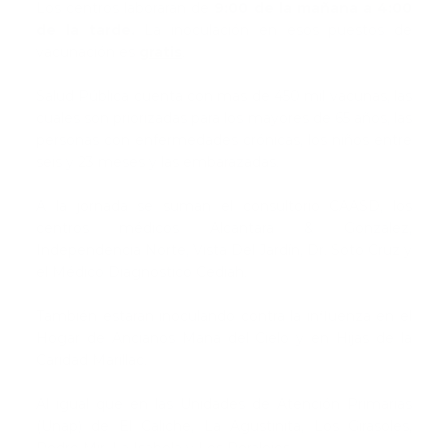
Los centros laborarán de
9:00 de la mañana a 4:00
de la tarde.
La inoculación en esos puestos de
vacunación es
gratis
.
Salud Pública cuenta con más de 450 mil vacunas, las
cuales son priorizadas para los mayores de 65 años, las
personas con enfermedades crónicas, los niños entre
seis y 23 meses y las embarazadas.
A la jornada se suman el consultorio CAASD, los
centros médicos Alcántara & González,
Independencia Norte, Vista Del Jardín, Dr. Soto Cruz y
el Médico Diagnostico Cediah.
También estarán inoculando contra la influenza en el
Hogar de Ancianos Maná del Cielo y en Hijas de la
Caridad Marillac.
Al igual que en las Unidades de Atención Primarias
(Unap) de El Caliche, La Agustinita, Los Girasoles,