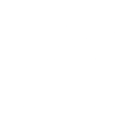
Según un
comunicado de prensa del departamento
,
el pago promedio que se anuncia para los
proveedores pequeños es de $ 58,000, para los
medianos es de $ 289,000 y para los grandes
proveedores es de $ 1,7 millones. Más de 69,000
proveedores en los 50 estados, Washington, DC y
ocho territorios recibirán los pagos.
Los pagos se realizarán a través de la Administración
de Servicios y Recursos de Salud, que es parte del
HHS, y comenzarán esta semana.
El dinero es parte de los $ 25.5 mil millones que la
administración Biden-Harris está entregando a los
proveedores de atención médica y proveedores para
contratar y retener personal, comprar máscaras y
otros suministros, modernizar las instalaciones u otras
actividades necesarias para responder al COVID-19.
Hay términos y condiciones adjuntos a los pagos de