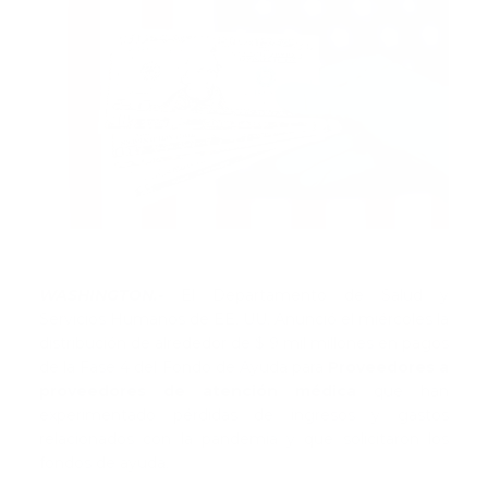
WASHINGTON.-
El Departamento de Salud y
Servicios Humanos de EE. UU. Anunció el miércoles la
distribución de alrededor de $ 9 mil millones en pagos
de la Fase 4 del Fondo de Ayuda para
Proveedores a
proveedores de atención médica
que han
experimentado pérdidas de ingresos y gastos
relacionados con la pandemia y que solicitaron los
fondos de ayuda.