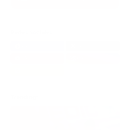
Redes Sociales
38k
1.6k
1.7k
3.4k
Trending: