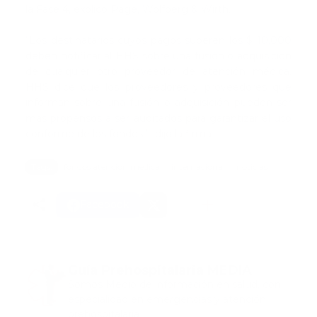
la Fase 4, explicó Page, Wolfberg & Wirth.
“Los destinatarios cuyos pagos superen los $ 10,000
deben notificar al HHS sobre una fusión o adquisición
de cualquier otro proveedor de atención médica.
HHS dice que los proveedores y proveedores que
informan sobre una fusión o adquisición pueden ser
más propensos a ser auditados para garantizar el uso
conforme de los fondos ”, dijo la firma.
Tags:
fondos atencion medica
internacional
noticias
Facebook
Guía Prehospitalaria MEDIA
Somos Medio de información en salud, con
especialidad en emergencias y atención
prehospitalaria.