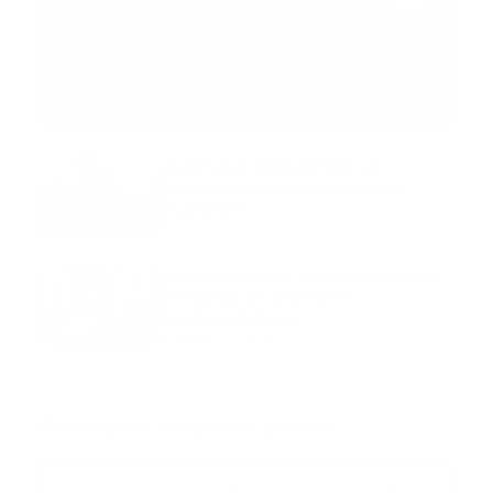
MNEMOTECNIA
Mnemotecnia SAMPLE
Guía Prehospitalaria MEDIA
-
septiembre 11, 2023
Aeronave ambulancia se
accidentó, cuatro personas
murieron
marzo 21, 2024
Mnemotecnias utilizadas por el
personal de atención
prehospitalaria
octubre 02, 2024
Suscribete a nuestro boletín