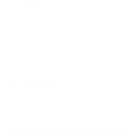
Suscribase a nuestra lista de correos y recibira
actualizaciones.
Correo
*
Enviar
Entregado por SendPulse
INTERNACIONAL
Error:
No se ha encontrado ningún resultado