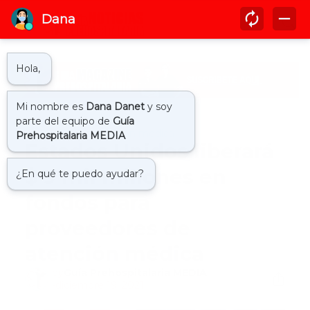
Inicio
fondos atencion medica
Estados Unidos liberará
$ 9 mil millones en
fondos para
proveedores de
atención médica
by
Guía Prehospitalaria MEDIA
-
diciembre 19, 2021