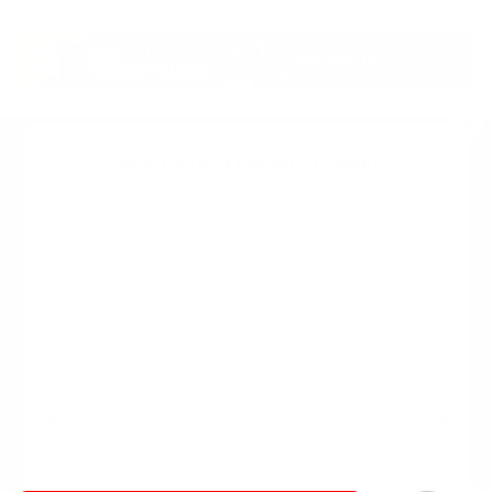
Suscribete a nuestro boletin
Una vez a la semana enviamos un correo con los
artículos más populares.
Calle 6 #21 Urbanización Juan Pablo Duarte, Santo
Domingo Este, RD. Tel.- 8294446365
Tu nombre
*
guiaprehospitalaria@gmail.com
Teléfono
+1
+1
Inicio
Nosotros
ANUNCIATE CON NOSOTROS
Correo
*
×
Permitir a www.guiaprehospitalaria.com que
Terminos y Condiciones
envíe notificaciones push vía web a su
INICIO
NOSOTROS
CONTACTANOS
computadora.
ANUNCIATE CON NOSOTROS
Términos y Condiciones
Empleo