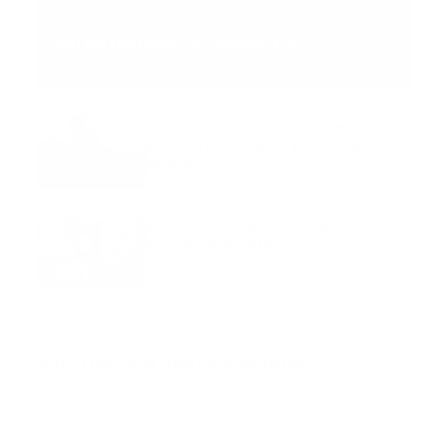
MNEMOTECNIA
Mnemotecnia SAMPLE
Guía Prehospitalaria MEDIA
-
septiembre 11, 2023
Aeronave ambulancia se
accidentó, cuatro personas
murieron
marzo 21, 2024
Mnemotecnias utilizadas por el
personal de atención
prehospitalaria
octubre 02, 2024
Suscribete a nuestro boletín
Suscribase a nuestra lista de correos y recibira
actualizaciones.