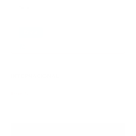
Correo
*
Enviar
Entregado por SendPulse
INTERNACIONAL
Error:
No se ha encontrado ningún resultado