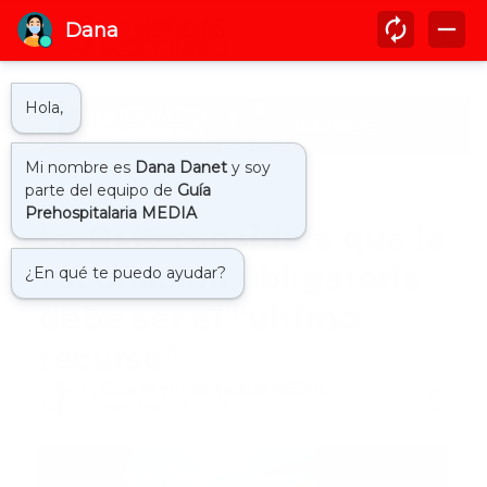
Inicio
internacional
La OMS considera que la
vacunación obligatoria
debe ser el “último
recurso”
by
Guía Prehospitalaria MEDIA
-
diciembre 07, 2021