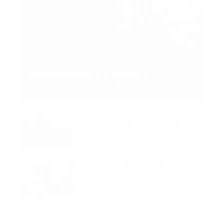
MNEMOTECNIA
Mnemotecnia SAMPLE
Guía Prehospitalaria MEDIA
-
septiembre 11, 2023
Aeronave ambulancia se
accidentó, cuatro personas
murieron
marzo 21, 2024
Mnemotecnias utilizadas por el
personal de atención
prehospitalaria
octubre 02, 2024