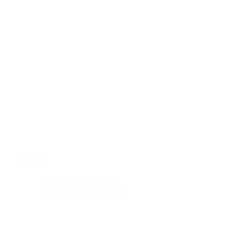
Se trata de un que Gulfstream salió desde el
Aeropuerto Internacional La Isabela, Presidente
Doctor Joaquín Balaguer con destino al aeropuerto
de Opa-locka en la ciudad de Orlando.
Helicóptero de la Fuerza Aérea se encuentran
sobrevolando la zona debido a que la nave cayó en
unos matorrales cerca de la pista del (AILA).
Además, en el lugar también se encuentra el Centro
de Operaciones de Emergencias (COE), Los
Bomberos, la Cruz Roja, el 9-1-1, entre otros servicios
de primeros auxilios.
Tags:
accidente aereo
coe
noticias
prehospitalario
Facebook