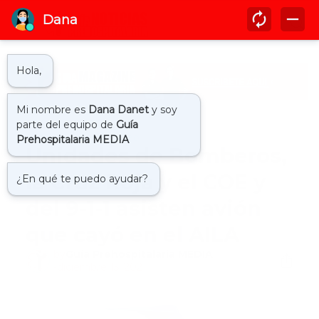
Inicio
accidente aereo
Unidades de Bomberos,
la Cruz Roja y el COE y
del 9-1-1 asisten avión
que cayó en el AILA
by
Guía Prehospitalaria MEDIA
-
diciembre 15, 2021