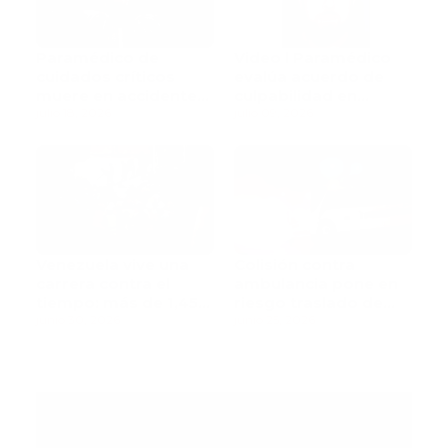
Paramédico de
Video l Paramédico
cuidados críticos
evalúa acuerdo de
muere en accidente
culpabilidad en
de tránsito
julio 18, 2026
escandaloso caso de
julio 09, 2026
contaminación con
fluidos corporales
Venezuela vive una
Colisión contra
carrera contra el
ambulancia pone en
tiempo: más de 1,450
riesgo traslado de
muertos mientras
junio 30, 2026
paciente pediátrica
junio 25, 2026
rescatistas continúan
la búsqueda de
sobrevivientes