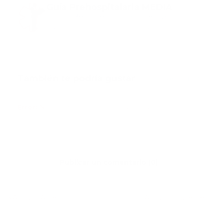
Guía Prehospitalaria MEDIA
Somos Medio de información en salud, con
especialidad en emergencias y atención
prehospitalaria.
También te podría gustar
Ver todo
Error:
No se ha encontrado ningún resultado
Publicar un comentario (0)
Artículo Anterior
Artículo Siguiente