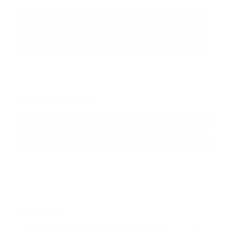
Redes Sociales
38k
1.6k
1.7k
3.4k
Trending: