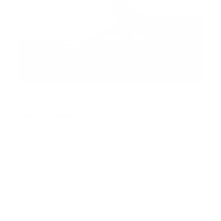
SANTO DOMINGO, RD.-
Un total de nueve personas,
dos tripulantes y siete pasajeros, se encontraban en el
avión que se precipitó la tarde de este martes en la
pista 35 del Aeropuerto Internacional de las Américas
(AILA).
La información fue compartida a través de la cuenta
de Twitter de Helidosa, compañía a donde pertenece
la nave.