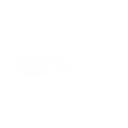
síntomas les han dado un trago amargo y las secuelas
han sido tanto clínicas como emocionales. Muchos
pacientes quedan con marcas cutáneas por el rash
cutáneo , tos persistente , cefaleas y dificultad
respiratoria, aún dando negativo a la segunda prueba
PCR, sienten sensación de ansiedad y estrés por
seguir sintiéndose enfermos o por pensar que se van
a volver a contagiar ya que el virus repite.
Aquí te dejo unos tips para trabajar este covid
post-traumático:
1ero -
Sigue tomando tus medicamentos por un mes
dígase las vitaminas y tu inhalador preventivo (Si fue
tu caso) asignado por tu médico de cabecera.