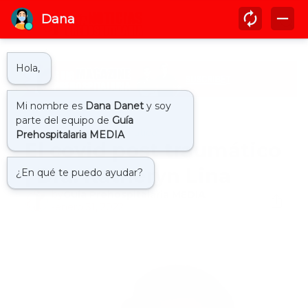
Inicio
covid pos traumatico
El covid post traumático
| Dra. Katheryn Lina
by
Guía Prehospitalaria MEDIA
-
enero 31, 2022