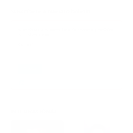
Suscribete a nuestro boletín
Suscribase a nuestra lista de correos y recibira
actualizaciones.
Correo
*
Enviar
Entregado por SendPulse
INTERNACIONAL