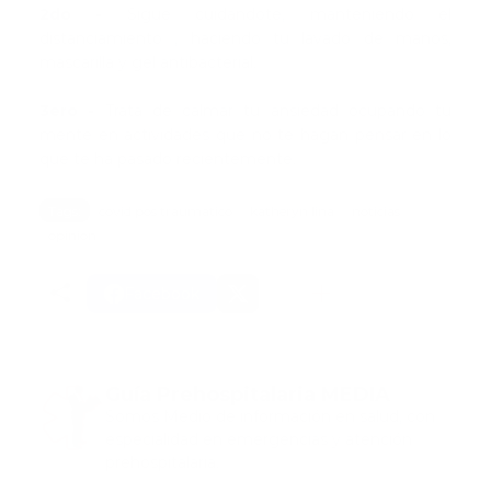
2do -
Sigue cuidándote, manteniendo el
distanciamiento , haciendo tu lavado de manos,
mascarilla y gel antibacterial.
3ero -
Trata de calmar tu ansiedad ocupando tu
mente en actividades que no te hagan pensar en lo
que te ha pasado recientemente.
Tags:
covid pos traumatico
katheryn lina
noticias
opinion
Facebook
Guía Prehospitalaria MEDIA
Somos Medio de información en salud, con
especialidad en emergencias y atención
prehospitalaria.