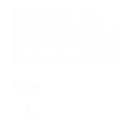
MNEMOTECNIA
Mnemotecnia SAMPLE
Guía Prehospitalaria MEDIA
-
septiembre 11, 2023
Aeronave ambulancia se
accidentó, cuatro personas
murieron
marzo 21, 2024
Mnemotecnias utilizadas por el
personal de atención
prehospitalaria
octubre 02, 2024