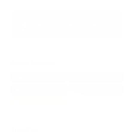
Redes Sociales
38k
1.6k
1.7k
3.4k
Trending: