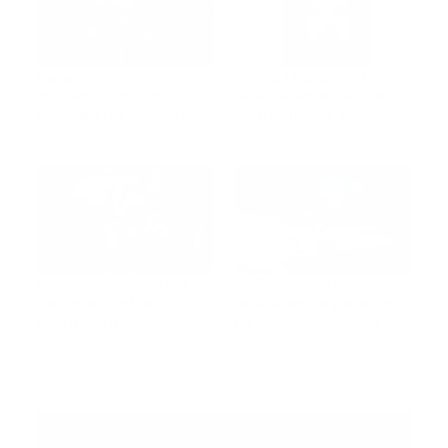
Paramédico de
Video l Paramédico
cuidados críticos
evalúa acuerdo de
muere en accidente
culpabilidad en
de tránsito
julio 18, 2026
escandaloso caso de
julio 09, 2026
contaminación con
fluidos corporales
Venezuela vive una
Colisión contra
carrera contra el
ambulancia pone en
tiempo: más de 1,450
riesgo traslado de
muertos mientras
junio 30, 2026
paciente pediátrica
junio 25, 2026
rescatistas continúan
la búsqueda de
sobrevivientes