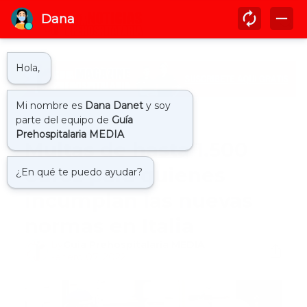
Inicio
internacional
Multas de hasta 1.500
euros para quienes
incumplan las nuevas
normas en Italia
by
Guía Prehospitalaria MEDIA
-
enero 07, 2022