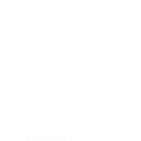
Asimismo, a partir del 1 de febrero, el pasaporte
básico (que incluye la posibilidad de una prueba
anticovid) será obligatorio para acceder a las tiendas
que no sean de alimentación o farmacias -los dos
únicos casos que seguirán siendo de acceso libre-, los
bancos, las oficinas de correos y las oficinas públicas.
En caso de acceder a estos servicios sin el pasaporte,
se impondrán sanciones de entre 400 a 1.000 euros.
Este paquete de sanciones es un nuevo impulso del
gobierno de Mario Draghi para impulsar la vacunación
en el país, que tiene un 89,22 % de los mayores de 12
años con al menos una dosis suministrada, y frenar la
curva de contagios, que ayer sumó 219.441 nuevos
positivos.
Tags:
internacional
ITALIA
noticias
Facebook