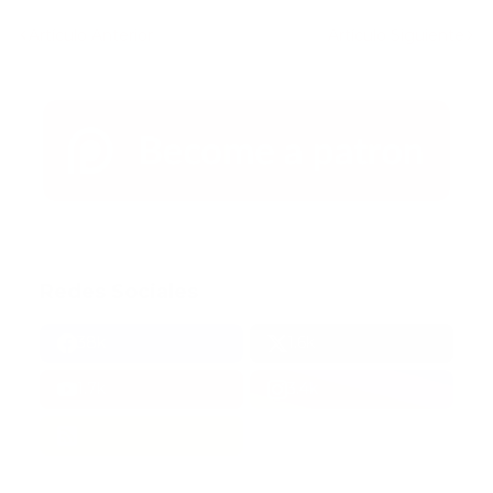
Artículo Anterior
Artículo Siguiente
Redes Sociales
38k
1.6k
1.7k
3.4k