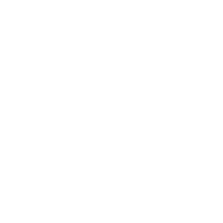
Consejo de Ministros, dadas a conocer en las últimas
horas, incluyen multas de 100 euros, a partir del 1 de
febrero, para los mayores de 50 no vacunados
impuestas por la Administración, que revisará los
datos del registro de vacunación.
Por su parte, los empleados públicos y privados
tendrán que mostrar desde el 15 de febrero su
certificado sanitario reforzado (que se obtiene sólo
cuando se está vacunado o se ha pasado la
enfermedad), para acceder a sus puestos de trabajo.
En caso de no tenerlo, recibirán sanciones de entre
600 y 1.500 euros.
Ante la avalancha de contagios, el Gobierno, además,
extendió la obligación de vacunación al personal
universitario, con independencia de su edad,
equiparándolo así al personal escolar, que ya lo tiene
que hacer desde mediados de diciembre, al igual que
el personal sanitario y de seguridad.