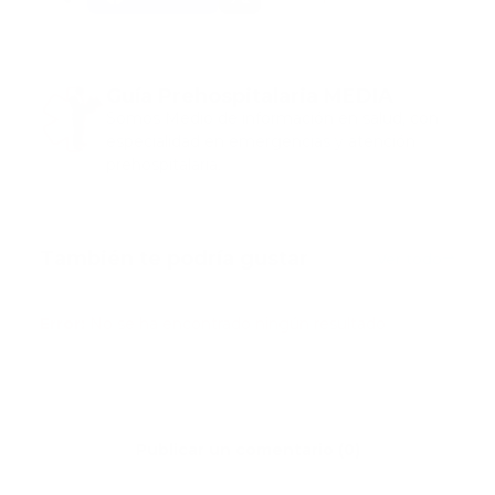
Guía Prehospitalaria MEDIA
Somos Medio de información en salud, con
especialidad en emergencias y atención
prehospitalaria.
También te podría gustar
Ver todo
Error:
No se ha encontrado ningún resultado
Publicar un comentario (0)