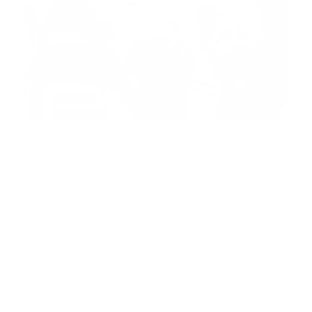
ROMA.-
Los italianos de más de 50 años no
vacunados serán multados con 100 euros y quienes
intenten ir a trabajar sin haber recibido el pinchazo
recibirán sanciones de entre 600 a 1.500 euros,
mientras que por acceder a las tiendas sin al menos
presentar una prueba anticovid habrá que pagar hasta
1.000 euros, según las nuevas restricciones
adoptadas por el Gobierno.
Las sanciones incluidas en el nuevo decreto ley del