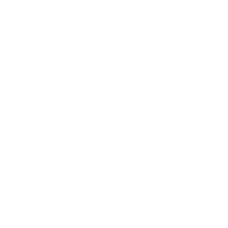
Los controles serán realizados por los empleadores en
el caso de las empresas públicas y privadas, mientras
que en los juzgados corresponderá a los responsables
de seguridad, y en las universidades a los directores
del centro.
Quienes se ausenten de sus puestos de trabajo por
no poseer el certificado de vacunación serán
suspendidos sin remuneración, pero no recibirán una
sanción, y tendrán derecho a conservar su puesto de
trabajo hasta que estén vacunados, aunque la
empresa, después de cinco días, podrá sustituirlos.
El decreto ley también impone nuevas restricciones
como la obligatoriedad a partir del 10 de enero del
pasaporte sanitario reforzado para los medios de
transporte públicos, además de a hoteles, ceremonias
o festivales; mientras que por ahora se pide en el ocio
y la restauración.