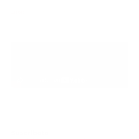
Error:
No se ha encontrado ningún resultado
Suscribete
Suscribete a nuestra comunidad en Youtube y