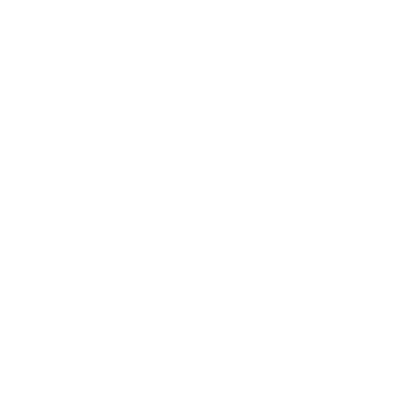
Trending:
MNEMOTECNIA
Mnemotecnia SAMPLE
Guía Prehospitalaria MEDIA
-
septiembre 11, 2023
Aeronave ambulancia se
accidentó, cuatro personas
murieron
marzo 21, 2024
Mnemotecnias utilizadas por el
personal de atención
prehospitalaria