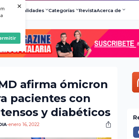
×
com
ad
Especialidades
Categorías
Revista
Acerca de
 a
ermitir
CMD afirma ómicron
ra pacientes con
rtensos y diabéticos
R
DIA
-
enero 16, 2022