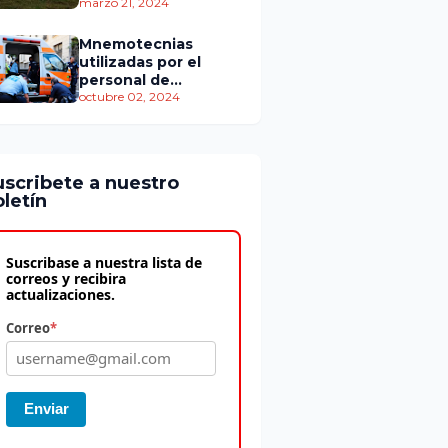
personas murieron
marzo 21, 2024
Mnemotecnias
utilizadas por el
personal de
atención
octubre 02, 2024
prehospitalaria
uscribete a nuestro
letín
Suscribase a nuestra lista de
correos y recibira
actualizaciones.
Correo
*
Enviar