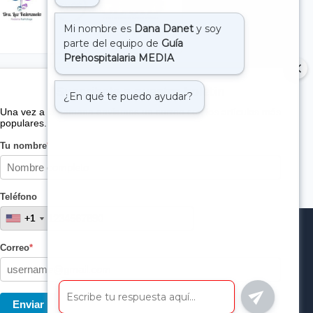
Suscribete a nuestro boletin
Una vez a la semana enviamos un correo con los artículos más
populares.
Tu nombre
*
Teléfono
+1
+1
Correo
*
Enviar