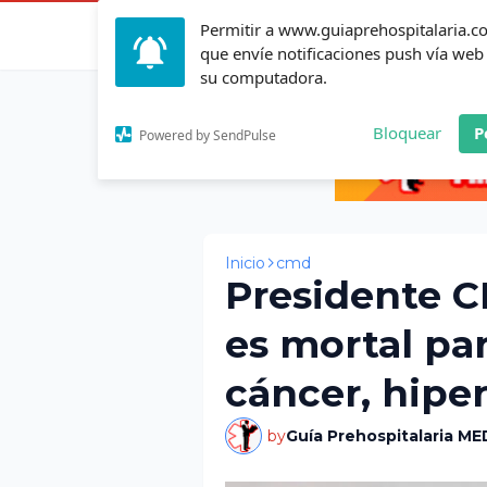
Permitir a www.guiaprehospitalaria.
Inicio
Actualid
que envíe notificaciones push vía web
su computadora.
Bloquear
P
Powered by SendPulse
Inicio
cmd
Presidente 
es mortal pa
cáncer, hipe
by
Guía Prehospitalaria ME