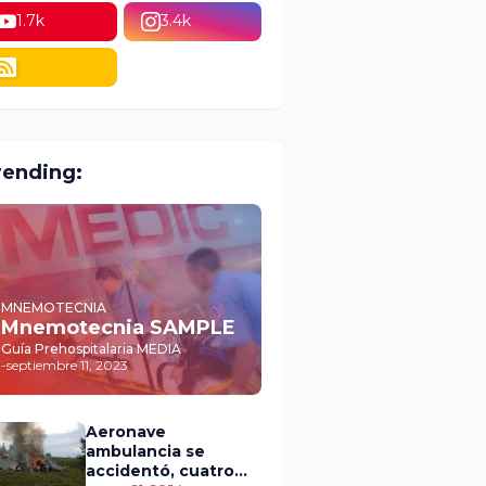
1.7k
3.4k
rending:
MNEMOTECNIA
Mnemotecnia SAMPLE
Guía Prehospitalaria MEDIA
-
septiembre 11, 2023
Aeronave
ambulancia se
accidentó, cuatro