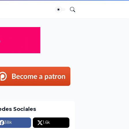
edes Sociales
38k
1.6k