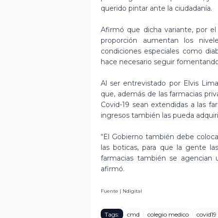
querido pintar ante la ciudadanía.
Afirmó que dicha variante, por e
proporción aumentan los nivel
condiciones especiales como diabe
hace necesario seguir fomentando
Al ser entrevistado por Elvis Li
que, además de las farmacias priva
Covid-19 sean extendidas a las f
ingresos también las pueda adquiri
“El Gobierno también debe colocar
las boticas, para que la gente 
farmacias también se agencian 
afirmó.
Fuente | Ndigital
Tags:
cmd
colegio medico
covid19