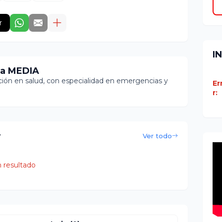
r
I
ia MEDIA
ón en salud, con especialidad en emergencias y
Er
r:
r
Ver todo
 resultado