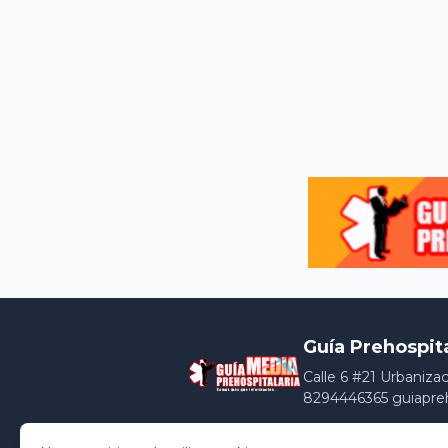
Guía Prehospit
Calle 6 #21 Urbaniza
8294446365 guiapre