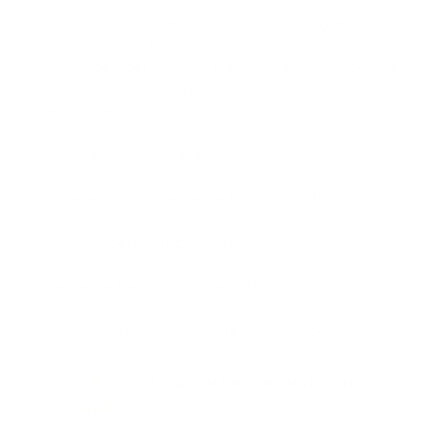
Los médicos no vamos a tolerar más agresiones sin
consecuencias. Hacemos un enérgico llamado a las
autoridades del Servicio Nacional de Salud para que
otorgue toda la seguridad necesaria en nuestros
centros de salud.
Hoy, Todos somos Cecilia.
Dr. Senén Caba Presidente Nacional CMD.
Dr. José Alberto Cruz Ramírez
Presidente Regional Norte CMD
Dr. Happening Geraldo Secretario Médicos Pasantes.