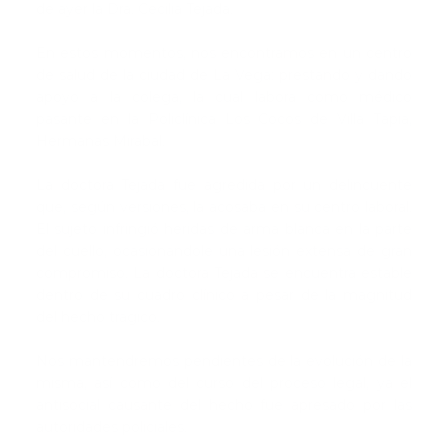
de ayer la Dra. Cecilia Tejada.
En estos momentos, nos encontramos en un centro
de salud de la ciudad de La Vega; prestando y dando
apoyo a la colega, la cual labora como médico
pasante en la Policlínica Los Cocos de Villa Tapia,
Hermanas Mirabal.
La doctora Tejada fue agredida por un delincuente
que, según versiones, la acosaba en su centro laboral.
El sujeto infringió heridas de arma blanca en la parte
del cuello, ocasionándole una lesión extensa de gran
compromiso. La doctora Tejada se encuentra estable
dentro de su cuadro clínico a pesar de la magnitud
del hecho trágico.
Nos mantendremos pendientes de la evolución de la
misma, así como del curso del proceso legal, ya el
antisocial causante del hecho fue apresado por las
autoridades policiales.