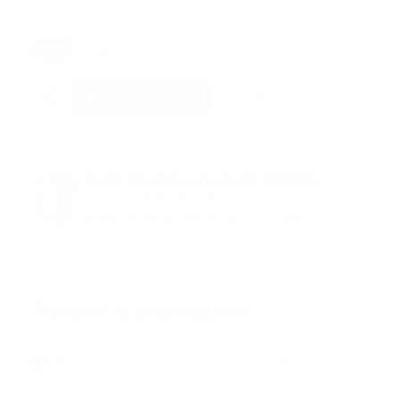
Tags:
colegio medico
noticias
Facebook
Guía Prehospitalaria MEDIA
Somos Medio de información en salud, con
especialidad en emergencias y atención
prehospitalaria.
También te podría gustar
Ver todo
Error:
No se ha encontrado ningún resultado