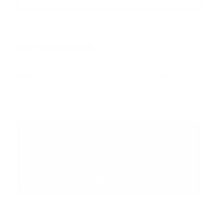
INTERNACIONAL
Error:
No se ha encontrado ningún resultado