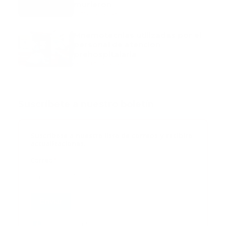
murieron
marzo 21, 2024
Mnemotecnias utilizadas por el
personal de atención
prehospitalaria
octubre 02, 2024
Suscribete a nuestro boletín
Suscribase a nuestra lista de correos y recibira
actualizaciones.
Correo
*
Enviar
Entregado por SendPulse