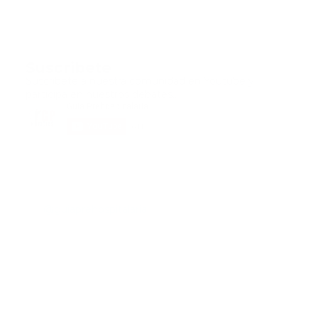
Suscribete
Suscribete a nuestra comunidad en Youtube y
participa en nuestros debates..
@guiaprehospitalaria