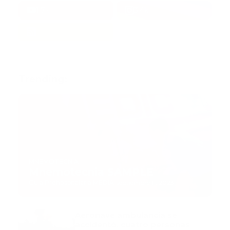
1.7k
3.4k
Trending:
MNEMOTECNIA
Mnemotecnia SAMPLE
Guía Prehospitalaria MEDIA
-
septiembre 11, 2023
Aeronave ambulancia se
accidentó, cuatro personas