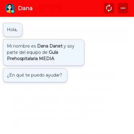
Inicio
colegio medico
Colegio Médico se
pronunció con relación
al hecho ocurrido a la
Dra. Cecilia Tapia en
Policlínica Los Cocos
by
Guía Prehospitalaria MEDIA
-
marzo 24, 2022