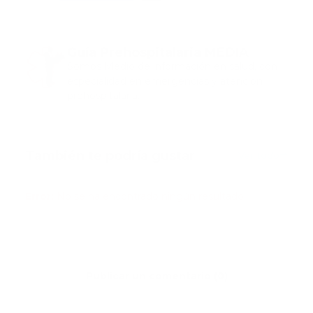
Guía Prehospitalaria MEDIA
Somos Medio de información en salud, con
especialidad en emergencias y atención
prehospitalaria.
También te podría gustar
Ver todo
Error:
No se ha encontrado ningún resultado
Publicar un comentario (0)