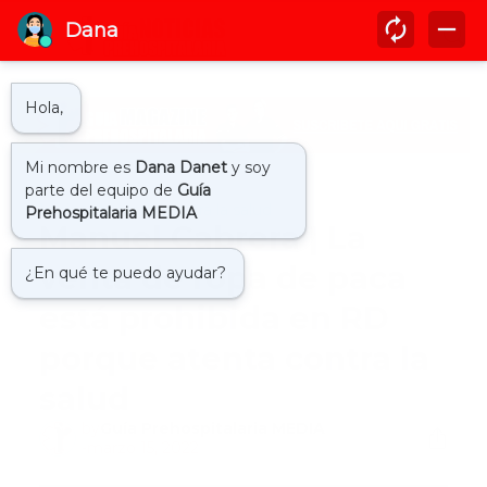
Inicio
atentado contra la salud
Manuel Cabrera | La
venta de ropa de paca
está prohibida en RD
porque atenta contra la
salud
by
Guía Prehospitalaria MEDIA
-
marzo 15, 2022