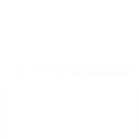
Suscribete a nuestro boletin
Una vez a la semana enviamos un correo con los
artículos más populares.
Calle 6 #21 Urbanización Juan Pablo Duarte, Santo
Domingo Este, RD. Tel.- 8294446365
Tu nombre
*
guiaprehospitalaria@gmail.com