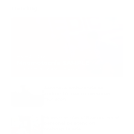
Trending:
MNEMOTECNIA
Mnemotecnia SAMPLE
Guía Prehospitalaria MEDIA
-
septiembre 11, 2023
Aeronave ambulancia se
accidentó, cuatro personas
murieron
marzo 21, 2024
Mnemotecnias utilizadas por el
personal de atención
prehospitalaria
octubre 02, 2024