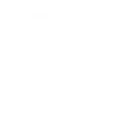
participa en nuestros debates..
@guiaprehospitalaria