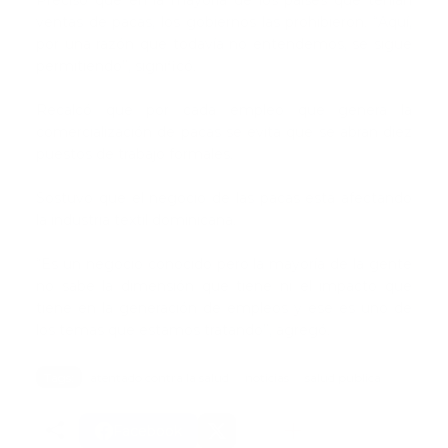
Precisó que en la mayoría de los países que tenían
ventas de pacas, los gobiernos las prohibieron. “Aquí,
por una razón que todavía no entendemos, se sigue
permitiendo”, significó.
Recalcó que por cada empleo que genera la
comercialización de pacas se evita que se abran diez
puestos de trabajo formales.
Sostuvo que el negocio de las pacas está afectando
la industria textil dominicana.
“Es un negocio conocido pero la mayoría de la gente
no sabe la dimensión que tiene ni el impacto que
tiene en la generación de empleos y ese es uno de
los temas que estamos tratando”, agregó.
Tags:
atentado contra la salud
noticias
salud publica
Facebook