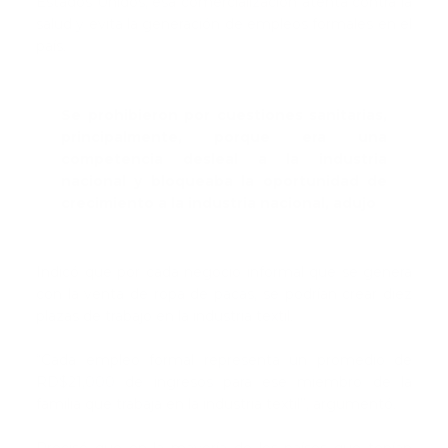
Estados Unidos, esa comercialización atenta contra la
salud y evita la generación de empleos formales en el
país.
Se prohibieron por cuestiones sanitarias,
principalmente, porque era una
competencia desleal a la industria
nacional y bloqueaba la oportunidad de
crecimiento a la industria nacional, adujo
Indicó que por cada negocio informal que se genera
con la venta de ropa de pacas, se podrían crear diez
plazas de trabajo en la industria textil.
“Cada empleo formal representa un promedio de
RD$21,000 de ingresos para ese miembro de la
familia que trabaja en la industria textil”, argumentó.