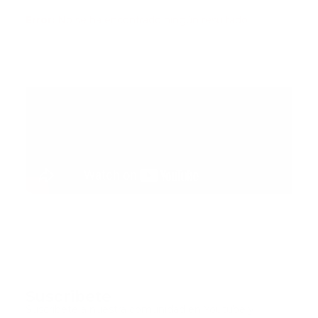
Error:
No se ha encontrado ningún resultado
Suscribete
Suscribete a nuestra comunidad en Youtube y