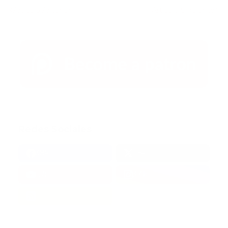
Artículo Anterior
Artículo Siguiente
Redes Sociales
38k
1.6k
1.7k
3.4k