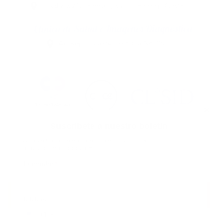
Suscribete a nuestro boletin
Una vez a la semana enviamos un correo con los
artículos más populares.
Tu nombre
*
Teléfono
+1
+1