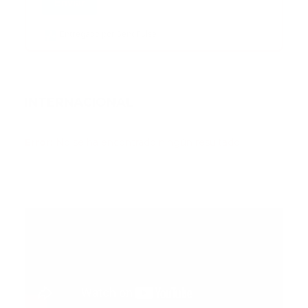
Enviar
Entregado por SendPulse
INTERNACIONAL
Error:
No se ha encontrado ningún resultado