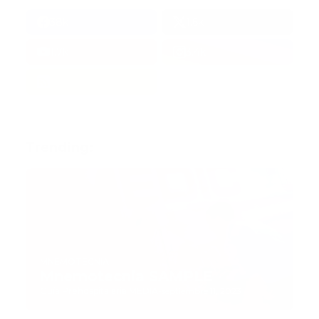
38k
1.6k
1.7k
3.4k
Trending:
MNEMOTECNIA
Mnemotecnia SAMPLE
Guía Prehospitalaria MEDIA
-
septiembre 11, 2023