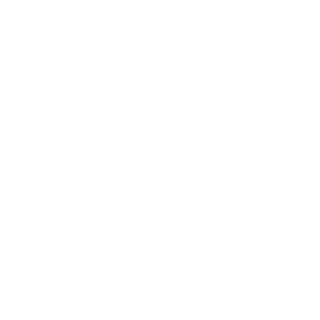
notificado 15 muertes a causa de la enfermedad, con
lo que la cifra de fallecidos pasa de 4,354 a 4,369.
Estas cifras resultan bajas partiendo del hecho de que
todas las restricciones, hasta el uso obligado de las
mascarillas, fueron eliminados por las autoridades,
cuando hace apenas un dos meses, en enero, la
República Dominicana registraba cifras récords de
contagios por la enfermedad.
Fueron varios los días en enero en que las autoridades
de Salud Pública registraron más de 7 mil casos en un
solo día, siendo 7,174 la de mayor cantidad notificada
en los dos años que lleva el país batallando con la
pandemia.
En los días duros de enero, en gran medida por la
llegada al país de la variante ómicron, los casos
activos de coronavirus se situaron en más de 30 mil,
otro récord durante la pandemia.