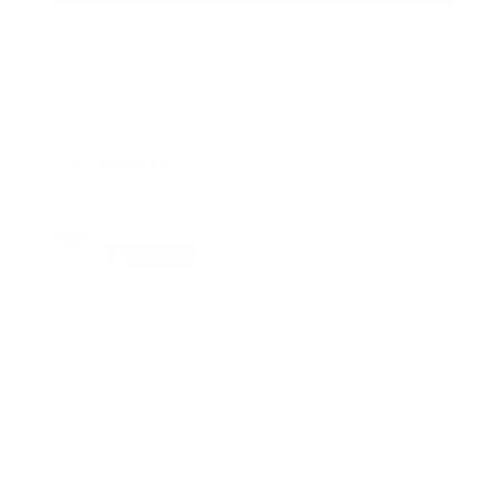
Suscribete
Suscribete a nuestra comunidad en Youtube y
participa en nuestros debates..
@guiaprehospitalaria