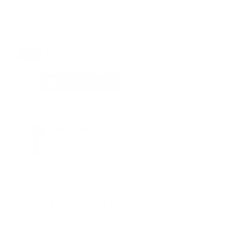
que se realizarán 7,431 pruebas para detectar la
enfermedad, mientras que la de las últimas cuatro
semanas es de 5.35 %.
Tags:
eliminacion restricciones
noticias
salud publica
Facebook
Guía Prehospitalaria MEDIA
Somos Medio de información en salud, con
especialidad en emergencias y atención
prehospitalaria.
También te podría gustar
Ver todo