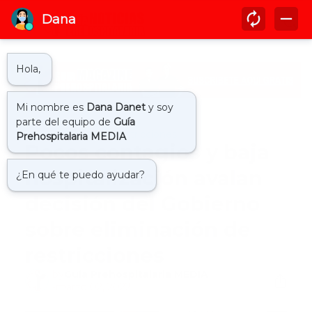
Inicio
eliminacion restricciones
Pocos contagios y baja
hospitalización avalan
decisión del Gobierno
sobre eliminación de
restricciones
by
Guía Prehospitalaria MEDIA
-
marzo 02, 2022