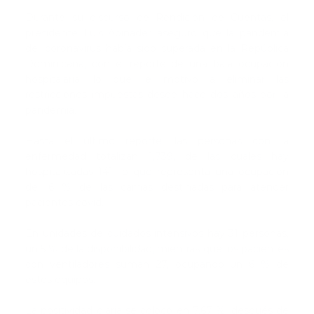
Durante su discurso de Rendición de Cuentas, el
presidente Luis Abinader aseguró que la pandemia
del coronavirus había sido superada en la República
Dominicana, con el reporte de una baja ocupación
hospitalaria, lo que le motivó a eliminar las
restricciones impuestas desde hace dos años por la
pandemia.
Hasta el último reporte, las personas con la
enfermedad totalizan 1,739, de las cuales hay
hospitalizadas 141, lo que representa una ocupación
del 6 % de las camas destinadas para atender
pacientes covid.
En unidades de cuidados intensivos hay 31 personas,
un 5 % de la disponibilidad, mientras que los pacientes
con ventiladores suman 27, ocupando un 6 % de
estos equipos.
La positividad diaria se colocó en 7.67 %, después de